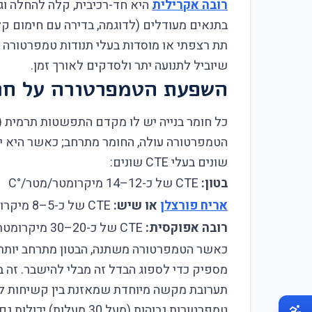
רובה אקרילית
היא חד-רכיבית, קלה להחלה וג
בתנאים מעודלים (לדוגמה, בדירה עם חימום קל 
תת רצפתי או מוסדות בעלי תנודות טמפרטורה ח
שיוביל לתנועה יתר ולסדקים לאורך זמן.
השפעת הטמפרטורה על חו
הטמפרטורה עולה, החומר מתרחב; כאשר היא יור
שונים בעלי CTE שונים:
בטון:
CTE של כ-12–14 מיקרומטר/מטר/°C
אריח פורצלן
או שיש:
CTE של כ-5–8 מיקרומטר/מטר/°C
רובה אפוקסית:
CTE של כ-20–30 מיקרומטר/מטר/°C (גמישה יותר, מה שעוזר לספוג תנועות)
כאשר הטמפרטורה משתנה, הבטון מתרחב יותר 
מספיק כדי לספוג הבדל זה מבלי להישבר. זה 
תערובת מקשה מיוחדת שמאזנת בין קשיחות ל
טמפרטורות גבוהות (מעל 