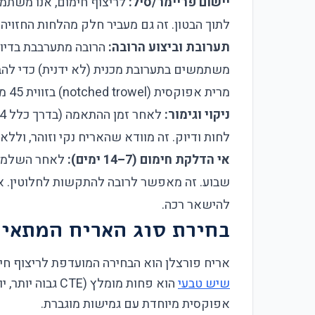
יישום פריימר/סיל:
לריצוף חימום, אנו משתמ
לתוך הבטון. זה גם מעביר חלק מהלחות החזויה 
תערובת וביצוע הרובה:
משתמשים בתערובת מכנית (לא ידנית) כדי לה
מרית אפוקסית (notched trowel) בזווית 45 מעלות, מה שמבטיח כיסוי מלא של מרווחים.
ניקוי וגימור:
לחות ודיוק. זה מוודא שהאריח נקי וזוהר, וללא 
אי הדלקת חימום (7–14 ימים):
לאחר השלמת ה
שבוע. זה מאפשר לרובה להתקשות לחלוטין. אם
להישאר רכה.
בחירת סוג האריח המתאים
אריח פורצלן הוא הבחירה המועדפת לריצוף חימום. הוא צ
שיש טבעי
הוא פחות מומלץ 
אפוקסית מיוחדת עם גמישות מוגברת.