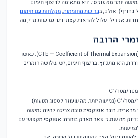
מישה יותר מאפוקסי. היא מתאימה לריצוף חימום
בחורף). אולם, ב
בריכות מחוממות
,
מקלחות עם חימום
דות, אקרילי עלול להראות קצת יותר גמישות מדי, מה
מרי הרובה
כל חומר בנייה יש לו מקדם התפשטות תרמית (CTE — Coefficient of Thermal Expansion). כאשר
דת, הוא מתכווץ. בריצוף חימום, יש שלושה חומרים
מהאריח. רובה אפוקסית טובה צריכה להיות גמישה
בדיוק מה שמ.ק פאר מארק בוחרת: אפוקסי מקצועי עם
גמישות.
30 מעלות) יכולות גם להשפיע על קצב הקשקוש של הרובה. אם