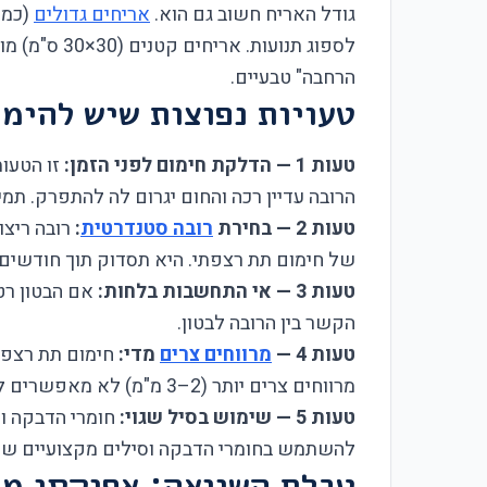
גודל האריח חשוב גם הוא.
אריחים גדולים
לספוג תנועות
הרחבה" טבעיים.
טעויות נפוצות שיש להימנ
טעות 1 — הדלקת חימום לפני הזמן:
הרובה עדיין רכה והחום יגרום לה להתפרק. תמ
טעות 2 — בחירת
רובה סטנדרטית
:
רובה ריצו
של חימום תת רצפתי. היא תסדוק תוך חודשים.
טעות 3 — אי התחשבות בלחות:
אם הבטון רט
הקשר בין הרובה לבטון.
טעות 4 —
מרווחים צרים
מדי:
מרווחים צרים יותר (2–3 מ"מ) לא מאפשרים למערכת להתרחב בבטחה.
טעות 5 — שימוש בסיל שגוי:
חומרי הדבקה וס
להשתמש בחומרי הדבקה וסילים מקצועיים שתו
טבלת השוואה: אפוקסי מו