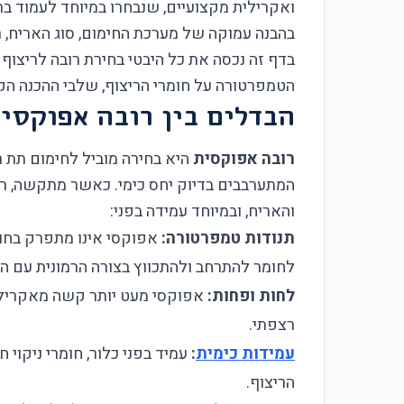
ואקרילית מקצועיים, שנבחרו במיוחד לעמוד ב
בהבנה עמוקה של מערכת החימום, סוג האריח, ר
בדף זה נכסה את כל היבטי בחירת רובה לריצוף 
הטמפרטורה על חומרי הריצוף, שלבי ההכנה הקר
הבדלים בין רובה אפוקסית
רובה אפוקסית
היא בחירה מוביל לחימום תת 
המתערבבים בדיוק יחס כימי. כאשר מתקשה, רו
והאריח, ובמיוחד עמידה בפני:
תנודות טמפרטורה:
אפוקסי אינו מתפרק בחו
לחומר להתרחב ולהתכווץ בצורה הרמונית עם ה
לחות ופחות:
אפוקסי מעט יותר קשה מאקרילי,
רצפתי.
עמידות כימית
:
עמיד בפני כלור, חומרי ניקוי
הריצוף.