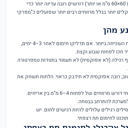
(כמו 60×60 ס"מ או יותר) דורשים רובה עדינה יותר כדי
. אריחים קטנים (30×30 ס"מ) מוקלים יותר בגלל מרווחים רבים יותר שפועלים כ"מפרקי
ע מהן
זו הטעות השכיחה ביותר. אם תדליקו חימום לאחר 3–4 ימים,
יד חכו לפחות שבוע וקצת.
ף רגילה (לא אפוקסית) לא תעמוד בתנודות טמפרטורה
וב, רובה אפוקסית לא תידבק כראוי. הלחות תשחק את
חימום תת רצפתי דורש מרווחים של לפחות 4–6 מ"מ בין אריחים.
ילים רגילים עלולים להיות רגישים לחום. יש
כננו לחימום תת רצפתי.
ל אקרילי לחימום תת רצפתי