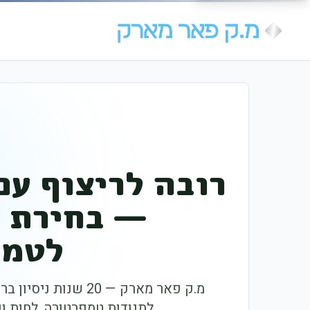
רובה לריצוף עם
— בחירת ה
לטמפ
מ.ק פאר מארק — 20 ש
לתנודות טמפרטורה, לחות וקי