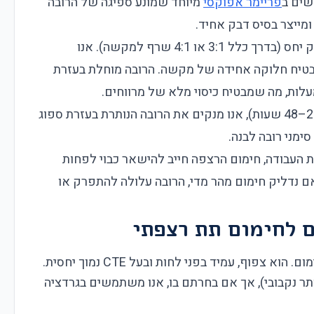
שים ב
פריימר אפוקסי
מיוחד שמונע ספיגה של הרובה
ומייצר בסיס דבק אחיד.
הרובה מתערבבת בדיוק יחס (בדרך כלל 3:1 או 4:1 שרף למקשה). אנו
בטיח חלוקה אחידה של מקשה. הרובה מוחלת בעזרת
לאחר זמן ההתאמה (בדרך כלל 24–48 שעות), אנו מנקים את הרובה הנותרת בעזרת ספוג
סימני רובה לבנה.
עבודה, חימום הרצפה חייב להישאר כבוי לפחות
 נדליק חימום מהר מדי, הרובה עלולה להתפרק או
 לחימום תת רצפתי
פוף, עמיד בפני לחות ובעל CTE נמוך יחסית.
(CTE גבוה יותר, יותר נקבובי), אך אם בחרתם בו, אנו משתמשים בגרדציה