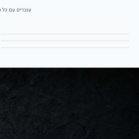
עובדים עם כל ס
רובה לבריכות — פסיפס
ריצוף פנים — גימור מבריק
דירות ובתים