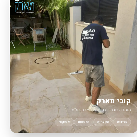
קובי מארק
מומחה רובה · מ.ק פאר מארק בע"מ
בריכות
מקלחות
מרפסות
אפוקסי