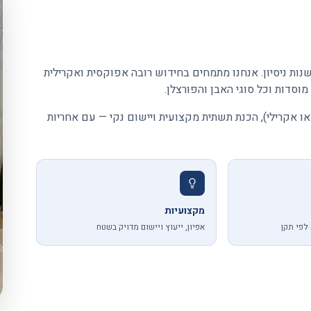
ק פאר מארק בע"מ היא חברת רובה מקצועית עם למעלה מ-20 שנות ניסיון. אנחנו מתמחים בחידוש רובה אפוקסית ואקרילית
מוסדות וכל סוגי האבן והפורצלן.
או אקרילי), הכנת תשתית מקצועית ויישום נקי — עם אחריות
מקצועיות
לפי תקן
אפיון, ייעוץ ויישום מדויק בשטח