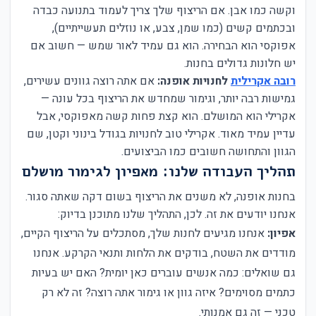
וקשה כמו אבן. אם הריצוף שלך צריך לעמוד בתנועה כבדה
ובכתמים קשים (כמו שמן, צבע, או נוזלים תעשייתיים),
אפוקסי הוא הבחירה. הוא גם עמיד לאור שמש — חשוב אם
יש חלונות גדולים בחנות.
רובה אקרילית
לחנויות אופנה:
אם אתה רוצה גוונים עשירים,
גמישות רבה יותר, וגימור שמחדש את הריצוף בכל עונה —
אקרילי הוא המושלם. הוא קצת פחות קשה מאפוקסי, אבל
עדיין עמיד מאוד. אקרילי טוב לחנויות בגודל בינוני וקטן, שם
הגוון והתחושה חשובים כמו הביצועים.
תהליך העבודה שלנו: מאפיון לגימור מושלם
בחנות אופנה, לא משנים את הריצוף בשום דקה שאתה סגור.
אנחנו יודעים את זה. לכן, התהליך שלנו מתוכנן בדיוק:
אפיון:
אנחנו מגיעים לחנות שלך, מסתכלים על הריצוף הקיים,
מודדים את השטח, בודקים את הלחות ותנאי הקרקע. אנחנו
גם שואלים: כמה אנשים עוברים כאן יומית? האם יש בעיות
כתמים מסוימים? איזה גוון או גימור אתה רוצה? זה לא רק
טכני — זה גם אמנותי.