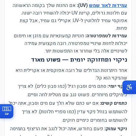
עמידות לאור שמש
(UV):
אם החנות שלך בקומה הראשונה
עם חלונות גדולים, קרינת UV יכולה להשחיר רובה ישנה.
אפוקסי עמיד לחלוטין ל-UV. אקרילי גם עמיד, אבל קצת
פחות.
עמידות לטמפרטורה:
חנויות קמעונאיות עם מזגן או חימום
יכולות לחוות שינויי טמפרטורה. רובה מקצועית עמידה
לשינויים אלה בלי שחרור או התפשטות יתר.
ניקוי ותחזוקה יומית — פשוט מאוד
אחד היתרונות הגדולים של רובה אפוקסית או אקרילית היא
שהניקוי הוא קל:
ניקוי יומי:
סתם מים וסבון רגיל (כמו סבון כלים). לא צריך
כימיקלים מיוחדים. פשוט נגב עם מטלית לחה וסיים.
כתמים קשים:
אם יש כתם שלא הלך עם מים וסבון, אתה יכול
🇮🇱
להשתמש בנוזל ניקוי עדין (כמו ספריי חלונות). לא צריך
עב
להשתמש בחומרים כימיים חזקים.
ניקוי עמוק:
פעם בחודש, אתה יכול לנגב את הריצוף בתמיסה