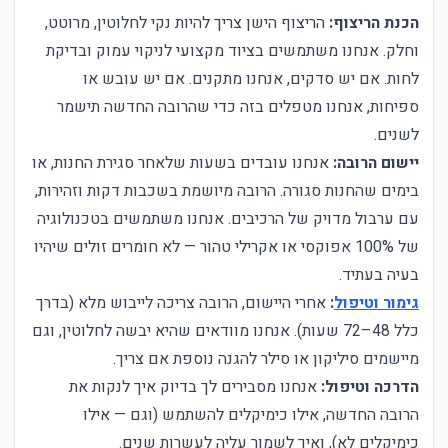
הכנת הריצוף:
הריצוף הישן צריך להיות נקי לחלוטין, מרוטט,
וחלק. אנחנו משתמשים בציוד מקצועי לניקוי עמוק ובדיקת
לחות. אם יש סדקים, אנחנו מתקנים. אם יש עובש או
ספיחות, אנחנו מטפלים בזה כדי שהרובה החדשה תישמר
לשנים.
יישום הרובה:
אנחנו עובדים בשעות שלאחר סגירת החנות, או
בימים שהחנות סגורה. הרובה מיושמת בשכבות דקות וזהירות,
עם ערבול מדויק של הרכיבים. אנחנו משתמשים בטכנולוגיה
של 100% אפוקסי או אקרילי טהור — לא חומרים זולים שיהיו
בעיה בעתיד.
גימור וטיפול
:
אחרי היישום, הרובה צריכה לייבוש מלא (בדרך
כלל 48–72 שעות). אנחנו מוודאים שהיא יבשה לחלוטין, וגם
מיישמים סיליקון או סילר להגנה נוספת אם צריך.
הדרכה וטיפול:
אנחנו מסבירים לך בדיוק איך לנקות את
הרובה החדשה, אילו כימיקלים להשתמש (וגם — אילו
כימיקלים לא), ואיך לשמור עליה לעשרות שנים.