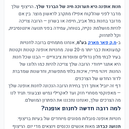
חנות אופנה היא תערוכה חיה של הברנד שלך.
הריצוף שלך
מדבר לפני שהלקוח אפילו מתקרב לראשון מוצר. בין אם
מדובר בחנות בתל אביב, חיפה או בשרון — הרובה צריכה
להיות מושלמת: נקייה, בטוחה, עמידה בפני תנועה אינטנסיבית,
וקל לתחזוק.
ב-
מ.ק פאר מארק
בע"מ
, אנחנו מתמחים ברובה לחנויות
קמעונאות כבר יותר מ-20 שנה. מחנויות אופנה קטנות וקטנות
בעיר לבתי מלון גדולים ומוסדות ציבוריים — הבנו שכל חנות
היא אתגר ייחודי. הרובה שלך צריכה להיות כמו הלוגו של
החנות: זיהוי מיידי, איכות בלתי מתפשרת, וחדשנות שמדברת
לדור החדש של הצרכנים.
דף זה יוביל אותך דרך בחירת הרובה הנכונה לחנות אופנה שלך
— מאפוקסי מסחרי חזק ועד לאקרילי גמיש וצבעוני. תגיד לנו
מה הצרכים שלך, ואנחנו נתכננו את הפתרון המושלם.
למה רובה חדשה לחנות אופנה?
חנויות אופנה סובלות מסוגים מיוחדים של בעיות בריצוף:
תנועה כבדה:
מאות אנשים נכנסים ויוצאים מדי יום. הריצוף