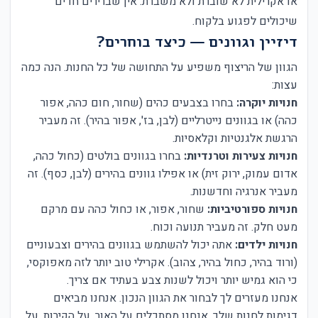
או אקרילית לא שוברת ולא משברת. אין שברירים חדים
שיכולים לפגוע בלקוח.
דיזיין וגוונים — כיצד בוחרים?
הגוון של הריצוף משפיע על התחושה של כל החנות. הנה כמה
עצות:
חנויות יוקרה:
בחרו בצבעים כהים (שחור, חום כהה, אפור
כהה) או בגוונים נייטרליים (לבן, בז', אפור בהיר). זה מעביר
הרגשת אלגנטיות וקלאסיות.
חנויות צעירות וטרנדיות:
בחרו בגוונים בולטים (כחול כהה,
אדום עמוק, ירוק זית) או אפילו גוונים בהירים (לבן, כסף). זה
מעביר אנרגיה וחדשנות.
חנויות ספורטיביות:
שחור, אפור, או כחול כהה עם מרקם
מעט חלק. זה מעביר תנועה וכוח.
חנויות ילדים:
אתה יכול להשתמש בגוונים בהירים וצבעוניים
(ורוד בהיר, כחול בהיר, צהוב). אקרילי טוב יותר לזה מאפוקסי,
כי הוא גמיש יותר ויכול לשנות צבע בעתיד אם צריך.
אנחנו מעזרים לך לבחור את הגוון הנכון. אנחנו מביאים
דגימות לחנות שלך, אנחנו מסתכלים על האור, על הקירות, על