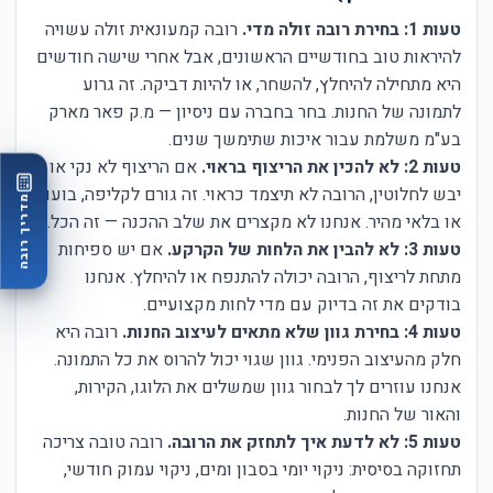
טעות 1: בחירת רובה זולה מדי.
רובה קמעונאית זולה עשויה
להיראות טוב בחודשיים הראשונים, אבל אחרי שישה חודשים
היא מתחילה להיחלץ, להשחר, או להיות דביקה. זה גרוע
לתמונה של החנות. בחר בחברה עם ניסיון — מ.ק פאר מארק
בע"מ משלמת עבור איכות שתימשך שנים.
טעות 2: לא להכין את הריצוף בראוי.
אם הריצוף לא נקי או
יבש לחלוטין, הרובה לא תיצמד כראוי. זה גורם לקליפה, בועות,
מדריך רובה
או בלאי מהיר. אנחנו לא מקצרים את שלב ההכנה — זה הכל.
טעות 3: לא להבין את הלחות של הקרקע.
אם יש ספיחות
מתחת לריצוף, הרובה יכולה להתנפח או להיחלץ. אנחנו
בודקים את זה בדיוק עם מדי לחות מקצועיים.
טעות 4: בחירת גוון שלא מתאים לעיצוב החנות.
רובה היא
חלק מהעיצוב הפנימי. גוון שגוי יכול להרוס את כל התמונה.
אנחנו עוזרים לך לבחור גוון שמשלים את הלוגו, הקירות,
והאור של החנות.
טעות 5: לא לדעת איך לתחזק את הרובה.
רובה טובה צריכה
תחזוקה בסיסית: ניקוי יומי בסבון ומים, ניקוי עמוק חודשי,