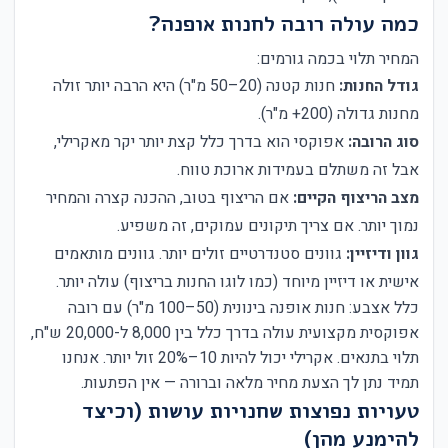
כמה עולה רובה לחנות אופנה?
המחיר תלוי בכמה גורמים:
גודל החנות:
חנות קטנה (20–50 מ"ר) היא הרבה יותר זולה
מחנות גדולה (200+ מ"ר).
סוג הרובה:
אפוקסי הוא בדרך כלל קצת יותר יקר מאקרילי,
אבל זה משתלם בעמידות ארוכת טווח.
מצב הריצוף הקיים:
אם הריצוף בטוב, ההכנה קצרה והמחיר
נמוך יותר. אם צריך תיקונים עמוקים, זה משפיע.
גוון ודיזיין:
גוונים סטנדרטיים זולים יותר. גוונים מותאמים
אישית או דיזיין מיוחד (כמו לוגו החנות בריצוף) עולה יותר.
כלל אצבע: חנות אופנה בינונית (50–100 מ"ר) עם רובה
אפוקסית מקצועית עולה בדרך כלל בין 8,000 ל-20,000 ש"ח,
תלוי בתנאים. אקרילי יכול להיות 10–20% זול יותר. אנחנו
תמיד נתן לך הצעת מחיר מלאה וברורה — אין הפתעות.
טעויות נפוצות שחנויות עושות (וכיצד
להימנע מהן)