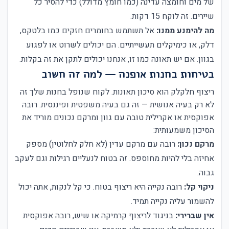
של מים וחומצה עדינה (כמו חומץ מדולל) כדי להסיר כל
שיירים. זה לוקח 15 דקות.
מה להימנע ממנו:
אל תשתמש בחומרים חזקים כמו בלטקס,
דלק, או כימיקלים תעשייתיים. הם יכולים לשרוט או לפגוע
בגוון. אם יש תאונה כמו זו, אנחנו יכולים לתקן את זה בקלות.
בטיחות בחנות אופנה — למה זה חשוב
ריצוף חלקלק הוא סיכון תאונות. לקוח שנופל בחנות שלך זה
לא רק בעיה אנושית — זה גם בעיה משפטית ופיננסית. רובה
אפוקסית או אקרילית טובה עם גוון ומרקם נכונים מוריד את
הסיכון משמעותית:
מרקם נכון:
רובה עם מרקם עדין (לא חלק לחלוטין) מספק
אחיזה בלי להיות מחוספס. זה בטוח לנעליים רגילות וגם לעקב
גבוה.
ניקוי קל:
רובה נקייה היא ריצוף בטוח. כי קל לנקות, אתה יכול
להשמור עליה נקייה תמיד.
אין שברירי:
בניגוד לריצוף קרמיקה או שיש, רובה אפוקסית