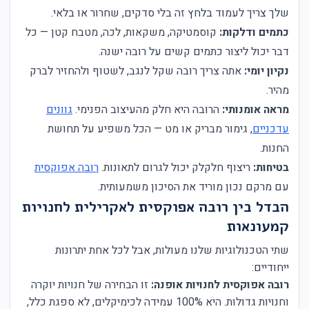
שלך צריך לעמוד בלחץ זה בלי סדקים, שחרור או בלאי.
כתמים ודלקות:
קוסמטיקה, משקאות, לכה, מטבח קטן — כל
דבר יכול ליצור כתמים קשים על רובה ישנה.
נקיון יומי:
אתה צריך רובה שקל לנגב, לשטוף ולהחזיר לברק
מהיר.
מראה אומנותי:
הרובה היא חלק מהעיצוב הפנימי.
גוונים
עדכניים
, גימור מבריק או מט — הכל משפיע על תחושת
החנות.
בטיחות:
ריצוף חלקלק יכול לגרום לתאונות.
רובה אפוקסית
עם מרקם נכון מוריד את הסיכון משמעותית.
הבדל בין רובה אפוקסית לאקרילית לחנויות
קמעונאות
שתי הטכנולוגיות שלנו מעולות, אבל לכל אחת יתרונות
ייחודיים:
רובה אפוקסית לחנויות אופנה:
זו הבחירה של חנויות יוקרה
וחנויות גדולות. היא 100% עמידה לכימיקלים, לא ספגת כלל,