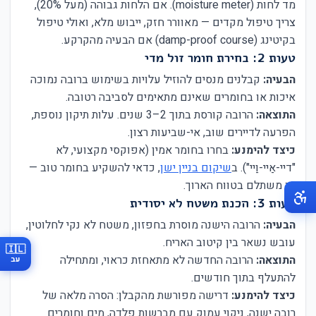
מד לחות (moisture meter). אם הלחות גבוהה (מעל 20%),
צריך טיפול מקדים — מאוורר חזק, ייבוש מלא, ואולי טיפול
בקיטינג (damp-proof course) אם הבעיה מהקרקע.
טעות 2: בחירת חומר זול מדי
הבעיה:
קבלנים מנסים להוזיל עלויות בשימוש ברובה נמוכה
איכות או בחומרים שאינם מתאימים לסביבה רטובה.
התוצאה:
הרובה קורסת בתוך 2–3 שנים. עלות תיקון נוספת,
הפרעה לדיירים שוב, אי-שביעות רצון.
כיצד להימנע:
בחרו בחומר אמין (אפוקסי מקצועי, לא
"דיי-אַיי-וַיי"). ב
שיקום בניין ישן
, כדאי להשקיע בחומר טוב —
זה משתלם בטווח הארוך.
טעות 3: הכנת משטח לא יסודית
הבעיה:
הרובה הישנה מוסרת בחפזון, משטח לא נקי לחלוטין,
עובש נשאר בין קיטוב האריח.
🇮🇱
התוצאה:
הרובה החדשה לא מתאחזת כראוי, ומתחילה
עב
להתעלף בתוך חודשים.
כיצד להימנע:
דרישה מפורשת מהקבלן: הסרה מלאה של
רובה ישנה, ניקוי עמוק עם מברשות פלדה, מים וחומרים