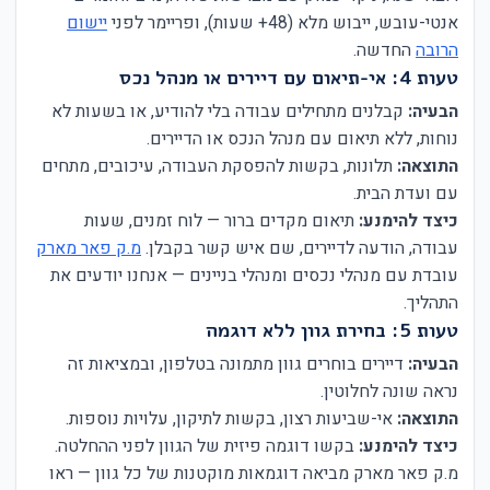
אנטי-עובש, ייבוש מלא (48+ שעות), ופריימר לפני
יישום
הרובה
החדשה.
טעות 4: אי-תיאום עם דיירים או מנהל נכס
הבעיה:
קבלנים מתחילים עבודה בלי להודיע, או בשעות לא
נוחות, ללא תיאום עם מנהל הנכס או הדיירים.
התוצאה:
תלונות, בקשות להפסקת העבודה, עיכובים, מתחים
עם ועדת הבית.
כיצד להימנע:
תיאום מקדים ברור — לוח זמנים, שעות
עבודה, הודעה לדיירים, שם איש קשר בקבלן.
מ.ק פאר מארק
עובדת עם מנהלי נכסים ומנהלי בניינים — אנחנו יודעים את
התהליך.
טעות 5: בחירת גוון ללא דוגמה
הבעיה:
דיירים בוחרים גוון מתמונה בטלפון, ובמציאות זה
נראה שונה לחלוטין.
התוצאה:
אי-שביעות רצון, בקשות לתיקון, עלויות נוספות.
כיצד להימנע:
בקשו דוגמה פיזית של הגוון לפני ההחלטה.
מ.ק פאר מארק מביאה דוגמאות מוקטנות של כל גוון — ראו