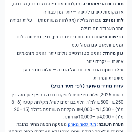
מורכבות הגיאומטריה:
מקלחות עם פינות מורכבות, מדרגות,
או מקומות קשים לגישה — יותר זמן עבודה.
לוח זמנים:
עבודה בלילה (מקלחות משותפות) — עלות גבוהה
יותר מעבודה יום רגילה.
דרישות תיאום:
בנוכחות דיירים בבניין, צריך גמישות בלוח
זמנים ותיאום עם מנהל נכס.
גוון מיוחד:
גוונים סטנדרטיים זולים יותר. גוונים מותאמים
אישית — יקרים יותר.
סילר נוסף:
הגנה אחרונה על הרובה — עלות נוספת אך
משפרת עמידות.
טווח מחיר משוער (לפי מטר רבוע)
בשנת 2026, עלות טיפוסית לשיקום רובה בבניין ישן נעה בין
₪250–₪500 למ"ר, תלוי בגורמים לעיל. מקלחת קטנה (6–8
מ"ר) = ₪1,500–₪4,000. מקלחת משותפת גדולה (15–20
מ"ר) = ₪4,000–₪10,000 ויותר.
הערה חשובה:
מ.ק פאר מארק
מעניקה הצעת מחיר כתובה
ומפורטת לאחר בדיקת שטח. אנחנו לא מעריכים מחיר בטלפון