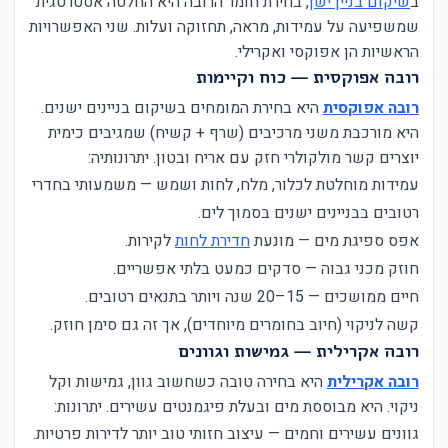
ב
שיקום בניין ישן
, בחירת חומר הרובה היא החלטה אסטרטגית
שמשפיעה על עמידות, מראה, תחזוקה ועלות. שני האפשרויות
הראשיות הן אפוקסי ואקרילי.
רובה אפוקסית — כוח וקיימות
רובה אפוקסית
היא בחירת המומחים בשיקום בניינים ישנים.
היא מורכבת משני מרכיבים (שרף + קשיח) שמגיבים כימית
יוצרים קשר מולקולרי חזק עם אריח ובטון. יתרונותיה:
עמידות מוחלטת לכלור, מלח, לחות ושמש — משמעותי בחדרי
רטובים בבניינים ישנים בסמוך לים.
אפס ספיגת מים — מונעת
חדירת לחות
לקירות.
חוזק מכני גבוה — סדקים כמעט בלתי אפשריים.
חיים ממושכים — 15–20 שנה ויותר בתנאים רטובים.
קשה לניקוי (חיוב בחומרים מיוחדים), אך זה גם סימן חוזק.
רובה אקרילית — גמישות וגוונים
רובה אקרילית
היא בחירה טובה כשחשוב גוון, גמישות וקל
ניקוי. היא מבוססת מים ובעלת פיגמנטים עשירים. יתרונות:
גוונים עשירים וחמים — עיצוב חזותי טוב יותר לדירות פרטיות.