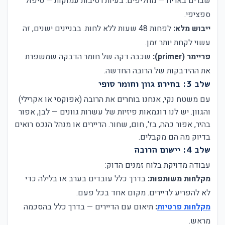
שברים באריח — מחליפים. בעיות רטיבות עמוקות — טיפול
ספציפי.
ייבוש מלא:
לפחות 48 שעות ללא לחות. בבניינים ישנים, זה
עשוי לקחת יותר זמן.
פריימר (primer):
שכבה דקה של חומר הדבקה שמשפרת
את ההידבקות של הרובה החדשה.
שלב 3: בחירת גוון וחומר סופי
עם משטח נקי, אנחנו בוחרים את הרובה (אפוקסי או אקרילי)
והגוון. יש לנו דוגמאות פיזיות של עשרות גוונים — לבן, אפור
בהיר, אפור כהה, בז', חום, שחור. הדיירים או מנהל הנכס רואים
בדיוק מה הם מקבלים.
שלב 4: יישום הרובה
עבודה מדויקת בלוח זמנים הדוק:
מקלחות משותפות:
בדרך כלל עובדים בערב או בלילה כדי
לא להפריע לדיירים. מקום אחד בכל פעם.
מקלחות פרטיות
:
תיאום עם הדיירים — בדרך כלל בהסכמה
מראש.