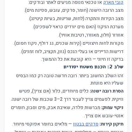
קובי מארק
או טכנאי מנוסה מגיעים לאתר ובודקים:
מצב הרובה הישנה (חומר, סדקים, עובש, ספיגת מים).
מצב הקירות והתקרה (לחות, שריטות, בעיות קיטינג).
מערכת הניקוז (האם מים יורדים כראוי לשפכים).
אוורור (חלון, מאוורר, רטיבות אוויר).
מקורות לחות חיצוניים (קירות שכנים, גג דולף, ניקוז חסום).
דרישות הדיירים או בעלי הנכס (גוון, תקציב, לוח זמנים).
בדיקה זו חיוני — היא קובעת את כל ההמשך.
שלב 2: הכנת משטח יסודית
זהו השלב החשוב ביותר. רובה חדשה טובה רק כמו הבסיס
שעליו היא מונחת.
הסרת רובה ישנה:
כלים מיוחדים, כלור (אם צריך), פטיש
וזיקית. לפעמים צריך לעבור דרך 2–3 שכבות של רובה ישנה.
ניקוי עמוק:
מברשות פלדה, שאיבת אבק, מים וסבון, חומרים
אנטי-עובש אם צריך.
תיקון קירות:
סדקים בבטון
— מלאים בחומר אפוקסי מיוחד.