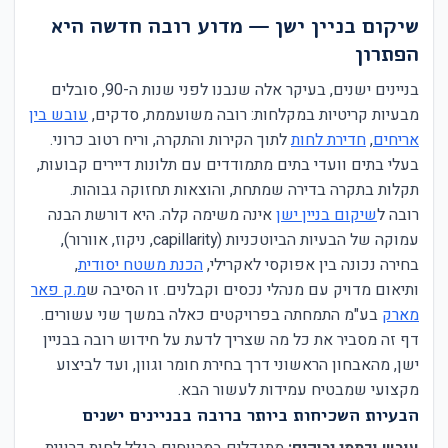
שיקום בניין ישן — מדוע רובה חדשה היא
הפתרון
בניינים ישנים, בעיקר אלה שנבנו לפני שנות ה-90, סובלים
מבעיות קריטיות במקלחות: רובה משועממת, סדקים,
עובש בין
אריחים
,
חדירת לחות
לתוך הקירות והתקרה, וריח רטוב כרוני.
בעלי בתים וועדי בתים מתמודדים עם תלונות דיירים קבועות,
תקלות בתקרה בדירה שמתחת, והוצאות תחזוקה גבוהות.
רובה ל
שיקום בניין ישן
אינה משימה קלה. היא דורשת הבנה
עמוקה של הבעיות הביוטכניות (capillarity, ניקוז, אוורור),
בחירה נכונה בין אפוקסי לאקרילי,
הכנת משטח יסודית
,
ותיאום מדויק עם מנהלי נכסים וקבלנים. זו הסיבה ש
מ.ק פאר
מארק
בע"מ התמחתה בפרויקטים כאלה במשך שני עשורים.
דף זה מסביר את כל מה שצריך לדעת על חידוש רובה בבניין
ישן, מהאבחון הראשוני דרך בחירת חומר וגוון, ועד לביצוע
מקצועי שמבטיח עמידות לעשור הבא.
הבעיות השכיחות ביותר ברובה בבניינים ישנים
עובש וכתמי ירוקים:
מתגדלים במרווחים בגלל לחות כרונית