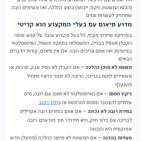
(הכנת המשטח, ניקוז, ייבוש) בוצע כהלכה, ואז משימים רובה
שתחזיק לעשרות שנים.
מדוע תיאום עם בעלי המקצוע הוא קריטי
בפרויקט שיפוץ מקיף, כל בעל מקצוע עובד על קטע שונה:
הקבלן מטפל בבנייה, החשמלאי במתקני חשמל, האינסטלטור
בצינורות, ואז אתם צריכים רובה. אם אין תיאום, קורות הדברים
הבאים:
משטח לא מוכן כהלכה
— אם הקבלן לא הסיר אבק, תרבות, או
משאירים לחות בבריכה, הרובה לא יצמד כראוי ויתחיל
להתקלף.
ניקוז חסום
— אם האינסטלטור לא תאם עם רובה, מים
עלולים להצטבר מתחת למרפסת או ב
חדר רטוב
.
בחירת רובה לא נכונה
— אם אתם בוחרים רובה אקרילית
לבריכה עם כלור חזק, היא תידרדר תוך חודשים. רובה
אפוקסית היא הנכונה.
טעויות בהכנה
— אם המשטח לא מיוצר כהלכה (פורצלן חדש