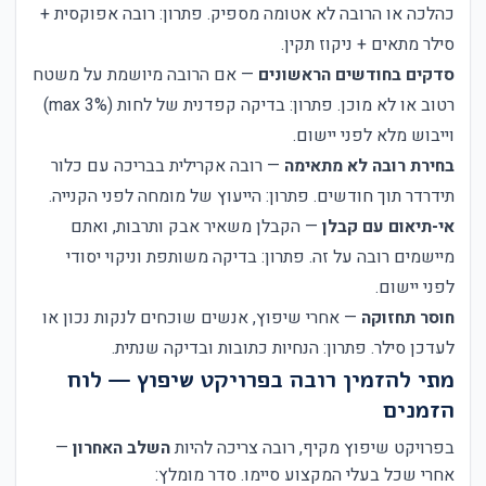
כהלכה או הרובה לא אטומה מספיק. פתרון: רובה אפוקסית +
סילר מתאים + ניקוז תקין.
סדקים בחודשים הראשונים
— אם הרובה מיושמת על משטח
רטוב או לא מוכן. פתרון: בדיקה קפדנית של לחות (max 3%)
וייבוש מלא לפני יישום.
בחירת רובה לא מתאימה
— רובה אקרילית בבריכה עם כלור
תידרדר תוך חודשים. פתרון: הייעוץ של מומחה לפני הקנייה.
אי-תיאום עם קבלן
— הקבלן משאיר אבק ותרבות, ואתם
מיישמים רובה על זה. פתרון: בדיקה משותפת וניקוי יסודי
לפני יישום.
חוסר תחזוקה
— אחרי שיפוץ, אנשים שוכחים לנקות נכון או
לעדכן סילר. פתרון: הנחיות כתובות ובדיקה שנתית.
מתי להזמין רובה בפרויקט שיפוץ — לוח
הזמנים
בפרויקט שיפוץ מקיף, רובה צריכה להיות
השלב האחרון
—
אחרי שכל בעלי המקצוע סיימו. סדר מומלץ: