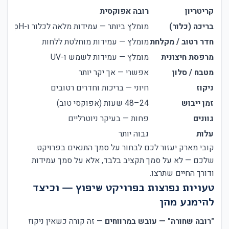
קריטריון
רובה אפוקסית
רובה
בריכה (כלור)
מומלץ ביותר — עמידות מלאה לכלור ו-pH
לא מ
חדר רטוב / מקלחת
מומלץ — עמידות מוחלטת ללחות
אפשר
מרפסת חיצונית
מומלץ — עמידות לשמש ו-UV
אפשר
מטבח / סלון
אפשרי — אך יקר יותר
מומל
ניקוז
חיוני — בריכות וחדרים רטובים
פחות
זמן ייבוש
24–48 שעות (אפוקסי טוב)
12–24 שעות (אקרילי)
גוונים
פחות — בעיקר ניוטרליים
עשיר
עלות
גבוה יותר
נמוך
קובי מארק יעזור לכם לבחור על סמך התנאים בפרויקט
שלכם — לא על סמך תקציב בלבד, אלא על סמך עמידות
ודורך החיים שתרצו.
טעויות נפוצות בפרויקט שיפוץ — וכיצד
להימנע מהן
"רובה שחורה" — עובש במרווחים
— זה קורה כשאין ניקוז