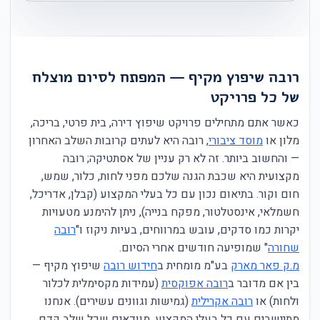
רובה שיפוץ מקיף — המפתח לסיום מוצלח
של כל פרויקט
כאשר אתם מתחילים פרויקט שיפוץ דירה, בית פרטי, בריכה,
מלון או
מוסד ציבורי
, רובה היא לעתים קרובות השלב האחרון
— והחשוב ביותר. זה לא רק עניין של אסתטיקה; רובה
מקצועית היא שכבת הגנה שלכם מפני לחות, כלור, שמש,
חום וקור. בתיאום נכון עם כל בעלי המקצוע (קבלן, אדריכל,
חשמלאי, אינסטלטור, מפקח בנייה), ניתן להימנע מטעויות
יקרות כמו סדקים, עובש במרווחים, בעיות ניקוז ו"
רובה
שחורה
" שמופיעה חודשים אחרי הסיום.
מ.ק פאר מארק
בע"מ מומחית ב
חידוש רובה
שיפוץ מקיף —
בין אם מדובר ב
רובה אפוקסית
(עמידות מקסימלית לכלור
ולחות) או
רובה אקרילית
(גמישות וגוונים עשירים). אנחנו
מתיישבים עם כל בעלי המקצוע, מוודאים שכל שלב קדם