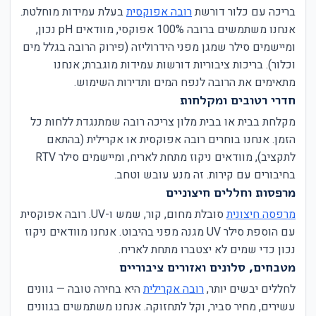
בריכה עם כלור דורשת
רובה אפוקסית
בעלת עמידות מוחלטת.
אנחנו משתמשים ברובה 100% אפוקסי, מוודאים pH נכון,
ומיישמים סילר שמגן מפני הידרוליזה (פירוק הרובה בגלל מים
וכלור). בריכות ציבוריות דורשות עמידות מוגברת; אנחנו
מתאימים את הרובה לנפח המים ותדירות השימוש.
חדרי רטובים ומקלחות
מקלחת בבית או בבית מלון צריכה רובה שמתנגדת ללחות כל
הזמן. אנחנו בוחרים רובה אפוקסית או אקרילית (בהתאם
לתקציב), מוודאים ניקוז מתחת לאריח, ומיישמים סילר RTV
בחיבורים עם קירות. זה מנע עובש וטחב.
מרפסות וחללים חיצוניים
מרפסה חיצונית
סובלת מחום, קור, שמש ו-UV. רובה אפוקסית
עם הוספת סילר UV מגנה מפני בהיבוט. אנחנו מוודאים ניקוז
נכון כדי שמים לא יצטברו מתחת לאריח.
מטבחים, סלונים ואזורים ציבוריים
לחללים יבשים יותר,
רובה אקרילית
היא בחירה טובה — גוונים
עשירים, מחיר סביר, וקל לתחזוקה. אנחנו משתמשים בגוונים