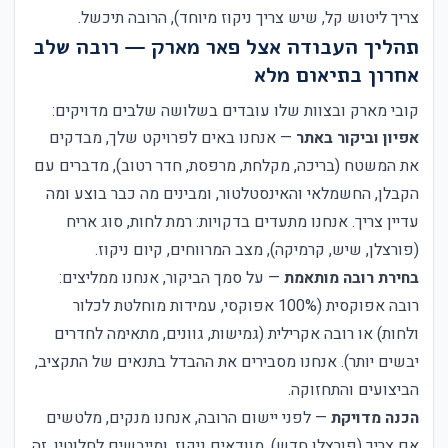
צריך ליטוש קל, שיש צריך ניקוז מיוחד), הרובה תיכשל.
תהליך העבודה אצל פאר מארק — רובה שלב
אחרון בתיאום מלא
קובי מארק ובצוות שלו עובדים בשלושה שלבים מדויקים:
אפיון וביקור באתר
— אנחנו באים לפרויקט שלך, מבדקים
את המשטח (בריכה, מקלחת, מרפסת, חדר רטוב), מדברים עם
הקבלן, החשמלאי והאינסטלטור, ומבינים מה כבר בוצע ומה
עדיין צריך. אנחנו מתעדים בדקויות: רמת לחות, סוג אריח
(פורצלן, שיש, קרמיקה), מצב המרווחים, קיום ניקוז.
בחירת רובה מותאמת
— על סמך הביקור, אנחנו ממליצים:
רובה אפוקסית (100% אפוקסי, עמידות מוחלטת לכלור
ולחות) או רובה אקרילית (גמישות, גוונים, מתאימה לחדרים
יבשים יותר). אנחנו מסבירים את ההבדל בתנאים של התקציב,
הביצועים והתחזוקה.
הכנה מדויקת
— לפני יישום הרובה, אנחנו מנקים, מלטשים
אם צריך (פורצלן חדש), מוודאים ניקוז, ומייבשים לחלוטין. זה