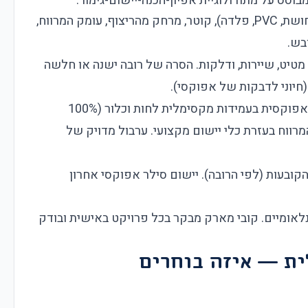
סס על מתודולוגיית אפיון-הכנה-יישום-גימור:
בדיקת סוג הצנרת (נחושת, PVC, פלדה), קוטר, מרחק מהריצוף, עומק המרווח,
בש.
מטיט, שיירות, ודלקות. הסרה של רובה ישנה או חלשה
חיוני לדבקות של אפוקסי).
בחירת רובה אפוקסית בעמידות מקסימלית לחות וכלור (100%
מרווח בעזרת כלי יישום מקצועי. ערבול מדויק של
קובעות (לפי הרובה). יישום סילר אפוקסי אחרון
לאומיים. קובי מארק מבקר בכל פרויקט באישית ובודק
ית — איזה בוחרים