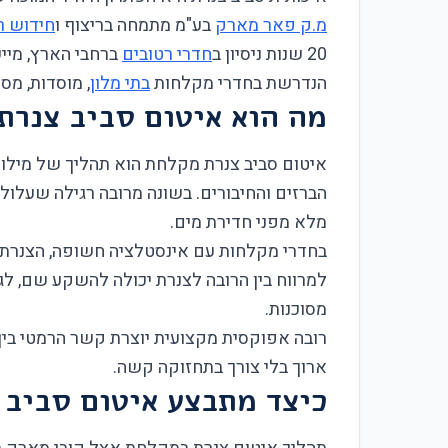
מ.ק פאר מארק
בע"מ מתמחה בריצוף ו
חידוש ר
20 שנות ניסיון ב
חדרי רטובים
ברחבי הארץ, מיי
הנדרשת בחדרי מקלחות
בתי מלון
, מוסדות, מס
מה הוא איטום סביב צנרת
איטום סביב צנרת מקלחת הוא תהליך של מילוי ו
הברזים והחיבורים. בשונה מרובה רגילה שעלו
מלא מפני חדירת מים.
בחדרי מקלחות עם אינסטלציה חשופה, הצנרת ח
למרווח בין הרובה לצנרת יכולה להשקע שם, לג
מסוכנות.
רובה אפוקסית מקצועית יוצרת קשר הרמטי בין ה
ארוך בלי צורך בתחזוקה קשה.
כיצד מתבצע איטום סביב 