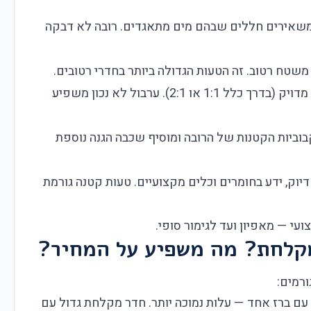
משאירים חללים שבהם מים מתאגדים. רובה לא דבקה
טח רטוב. זה הטעות הגדולה ביותר בחדרי רטובים.
אפוקסי זקוקה ליחס ערבול מדויק (בדרך כלל 1:1 או 2:1). ערבול לא נכון משפיע
וביות הקטנות של הרובה ומוסיף שכבה הגנה נוספת
וק, ידע בחומרים וכלים מקצועיים. טעות קטנה גורמת
י — מאפיון ועד לגימור סופי.
מקלחת? מה משפיע על המחיר?
רמים:
 ברז אחד — עלות נמוכה יותר. חדר מקלחת גדול עם