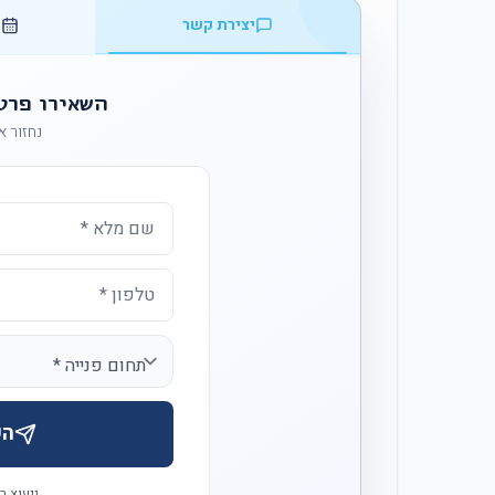
יצירת קשר
ק
השאירו פרט
נחזור אליכ
הש
ייעוץ ר