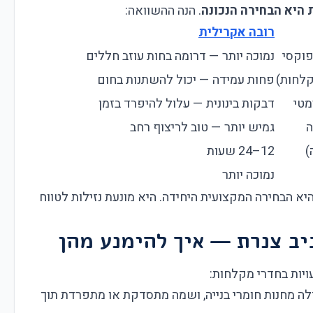
 היא הבחירה הנכונה
. הנה ההשוואה:
רובה אקרילית
נמוכה יותר — דרומה בחות עוזב חללים
קלחות)
פחות עמידה — יכול להשתנות בחום
מטי
דבקות בינונית — עלול להיפרד בזמן
ה
גמיש יותר — טוב לריצוף רחב
12–24 שעות
נמוכה יותר
א הבחירה המקצועית היחידה. היא מונעת נזילות לטווח
יב צנרת — איך להימנע מהן
ויות בחדרי מקלחות:
ולה מחנות חומרי בנייה, ושמה מתסדקת או מתפרדת תוך