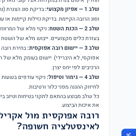
תהליך איטום צנרת במקלחת אצל קובי מארק מבו
שלב 1 — אפיון מקצועי:
וסוג הרובה הקיימת. בדיקת נזילות קיימות או עו
שלב 2 — הכנת השטח:
ניקוי מלא של המרווח 
בעזרת כלים מקצועיים. ייבוש מלא של השטח (
שלב 3 — יישום רובה אפוקסית:
אפוקסי, לא היברידי). יישום בעומק מלא של ה
הרכיבים לפי יחס יצרן.
שלב 4 — גימור וטיפול:
ניקוי עודפים בשעות ה
לחיזוק ההגנה מפני כלור ורטיבות.
כל שלב מבוצע בהתאם לתקני בטיחות וטיוב בינ
את איכות הביצוע.
רובה אפוקסית מול אקריל
לאינסטלציה חשופה?