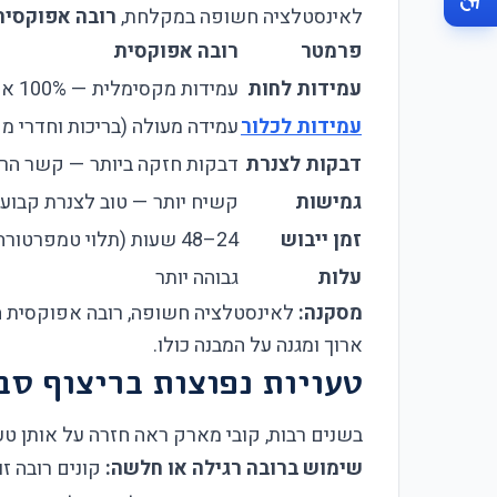
לאינסטלציה חשופה במקלחת,
רובה אפוקסית
פרמטר
רובה אפוקסית
עמידות לחות
עמידות מקסימלית — 100% אפוקסי
עמידות לכלור
עמידה מעולה (בריכות וחדרי מ
דבקות לצנרת
דבקות חזקה ביותר — קשר הר
גמישות
קשיח יותר — טוב לצנרת קבוע
זמן ייבוש
24–48 שעות (תלוי טמפרטורה)
עלות
גבוהה יותר
מסקנה:
לאינסטלציה חשופה, רובה אפוקסית הי
ארוך ומגנה על המבנה כולו.
טעויות נפוצות בריצוף סב
בשנים רבות, קובי מארק ראה חזרה על אותן טע
שימוש ברובה רגילה או חלשה:
קונים רובה ז