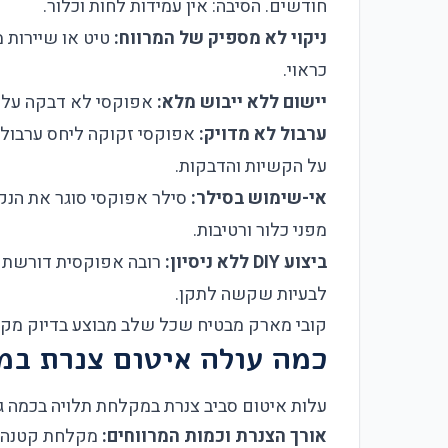
חודשים. הסיבה: אין עמידות לחות וכלור.
ניקוי לא מספיק של המרווח:
טיט או שיירות 
כראוי.
יישום ללא ייבוש מלא:
אפוקסי לא דבקה על מש
ערבול לא מדויק:
על הקשיות והדבקות.
אי-שימוש בסילר:
סילר אפוקסי סוגר את הנקב
מפני כלור ורטיבות.
ביצוע DIY ללא ניסיון:
רובה אפוקסית דורשת די
לבעיות שקשה לתקן.
קובי מארק מבטיח שכל שלב מבוצע בדיוק מקצוע
כמה עולה איטום צנרת ב
עלות איטום סביב צנרת במקלחת תלויה בכמה גו
אורך הצנרת וכמות המרווחים:
מקלחת קטנה עם