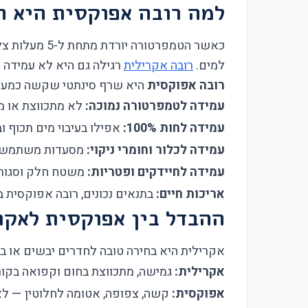
למה רובה אפוקסית היא ח
כאשר הטמפרט
למים.
רובה אקרילית
רגילה גם היא לא עמידה —
רובה אפוקסית
היא שרף סינתטי שקשה כמעט כ
עמידה לטמפרטורה נמוכה:
לא מתכווצת או מתרחבת בש
עמידה לחות 100%:
אפילו בעיבוי מים תכוף ו
עמידה לכלור וחומרי ניקוי:
מסעדות משתמשות 
עמידה לחיידקים ופטריות:
משטח חלק וסגור 
אריכות חיים:
בתנאים נכונים, רובה אפוקסית בחדר קירור מחזיקה 10–15 שנים, ל
ההבדל בין אפוקסית לאקר
אקרילית היא בחירה טובה לחדרים יבשים או בעל
אקרילית:
גמישה, מתכווצת בחום וקפואה בקור
אפוקסית:
קשה, צפופה, אטומה לחלוטין — לא