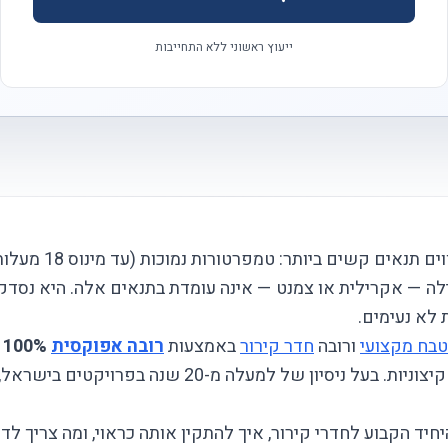
ייעוץ ראשוני ללא התחייבות
ם קשים ביותר: טמפרטורות נמוכות (עד מינוס 18 מעלות צלזיוס),
ילה — אקרילית או צמנט — אינה עומדת בתנאים אלה. היא נסדק
 לא נעימים.
בח מקצועי
ורובה
חדר קירור
באמצעות
רובה אפוקסית
100% איכותית
, לחות גבוהה ותנודות תרמיות קיצוניות. בעל ניסי
חיד הקבוע לחדרי קירור, איך להתקין אותה כראוי, ומה צריך לד