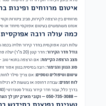
איטום מרווחים ופינות בח
מרווחים בין הרצפה לקירות, סביב צינורות וקוו
אנחנו משתמשים בעיטום אפוקסי מיוחד או סיליקון RTV (עמיד לטמפרטורה נמוכה) בכל הפינות. זה מונע כניסת מים ובקטריות, וגם
כמה עולה רובה אפוקסית 
עלות רובה אפוקסית בחדר קירור תלויה בכמה ג
גודל חדר הקירור:
חדר קטן (20 מ"ר) יעלה פחות מאשר חדר גדול (100+ מ"ר).
מצב הרצפה הקיימת:
אם הרצפה בתנאי טוב — 
סוג הגוון והגימור:
רובה בסיסית בגוון אפור זו
עיטום וטיפולים נוספים:
אם צריך סילר לחות א
לוח זמנים:
עבודה דחופה או בשעות לא רגילות
בדרך כלל, עבור חדר קירור בגודל סטנדרטי (40–60 מ"ר), תוכלו לצפות להצעת מחיר שמתחילה מכמה אלפים ועולה בהתאם לתנאים.
— 050-735-3088 — וקובי מארק יתן לך הערכה מדויקת על בסיס תמונות או ביקור אתר.
טעויות נפוצות בחידוש רו