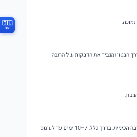
נמוכה.
🇮🇱
עב
רך הבטון ומגביר את הדבקות של הרובה
זמן הייבוש המלא של אפוקסי בחדר קירור קצר יותר מאשר בחדר רגיל, כי הטמפרטורה הנמוכה מאטה את התגובה הכימית. בדרך כלל, 7–10 ימים עד לעומס