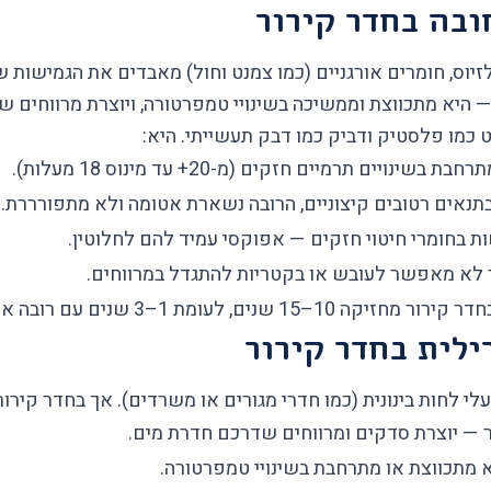
ובה בחדר קירור
ורה יורדת מתחת ל-5 מעלות צלזיוס, חומרים אורגניים (כמו צמנט וחול) מאבדים 
 היא מתכווצת וממשיכה בשינויי טמפרטורה, ויוצרת מרווחים ש
מו פלסטיק ודביק כמו דבק תעשייתי. היא:
ינויים תרמיים חזקים (מ-20+ עד מינוס 18 מעלות).
בתנאים רטובים קיצוניים, הרובה נשארת אטומה ולא מתפורררת.
בחומרי חיטוי חזקים — אפוקסי עמיד להם לחלוטין.
לא מאפשר לעובש או בקטריות להתגדל במרווחים.
עומת 1–3 שנים עם רובה אקרילית רגילה.
ילית בחדר קירור
י לחות בינונית (כמו חדרי מגורים או משרדים). אך בחדר קירור
 — יוצרת סדקים ומרווחים שדרכם חדרת מים.
 מתכווצת או מתרחבת בשינויי טמפרטורה.