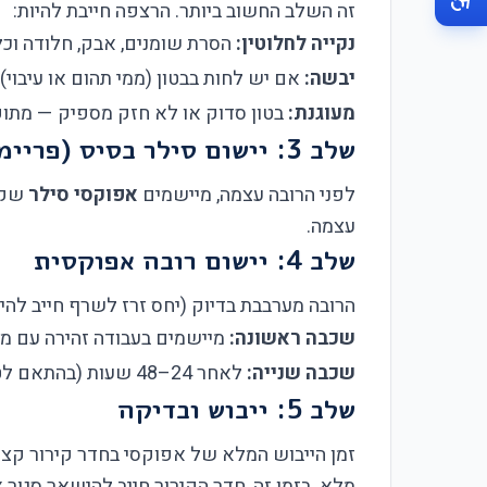
זה השלב החשוב ביותר. הרצפה חייבת להיות:
נקייה לחלוטין:
הסרת שומנים, אבק, חלודה וכל
יבשה:
אם יש לחות בבטון (ממי תהום או עיבוי)
מעוגנת:
בטון סדוק או לא חזק מספיק — מתוקן
שלב 3: יישום סילר בסיס (פריימר)
לפני הרובה עצמה, מיישמים
אפוקסי סילר
שקוף
עצמה.
שלב 4: יישום רובה אפוקסית
הרובה מערבבת בדיוק (יחס זרז לשרף חייב להיות 100% נכון) ויישומה בשתי שכ
שכבה ראשונה:
מיישמים בעבודה זהירה עם מעדיף (roller) או מברשת מיוחדת. זו תופסת את כל ה
שכבה שנייה:
לאחר 24–48 שעות (בהתאם לטמפרטורה), יישום שכבה סופית שנותנת חלקות וגוון סופי.
שלב 5: ייבוש ובדיקה
מלא. בזמן זה, חדר הקירור חייב להישאר סגור 