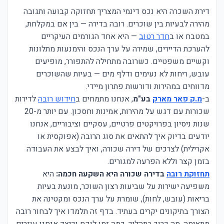
דירת השכרה היא נכס דינמי המצריך תחזוקה קבועה ותגובה
מהירה לבעיות בין שוכרים. רובה בדירה — בין אם במקלחת,
במטבח או ב
חדר רטוב
— היא אחד הגורמים העיקריים
להערכת הדיירים, שמירה על ערך הנכס והימנעות מתלונות
וקשיים משפטיים. כשרובה מתחילה להתפורר, מופיעים
עובש, ריחות לא נעימים ודלף מים — בעיות שהשוכרים
מדווחים במהירות ודורשות פתרון מיידי.
ב-
מ.ק פאר מארק
בע"מ
, אנחנו מתמחים ב
חידוש רובה
לדירות
שכורות עם דגש על מהירות, אמינות וחסכון. עם יותר מ-20
שנות ניסיון בפרויקטים פרטיים, עסקיים וציבוריים, אנחנו
יודעים בדיוק איך להתאים את סוג הרובה (אפוקסית או
אקרילית) לצרכים של דירה שכורה, ואיך לבצע את העבודה
בזמן קצר וללא הפרעה למגורים.
תחזוקת רובה
בדירה שכורה היא השקעה חכמה:
היא
משפיעה ישירות על שביעות רצון השוכר, מונעת בעיות
בריאות (עובש, לחות), שומרת על ערך הנכס ומקטינה את
הצורך בתיקונים יקרים בעתיד. בדף זה תלמדו איך לבחור רובה