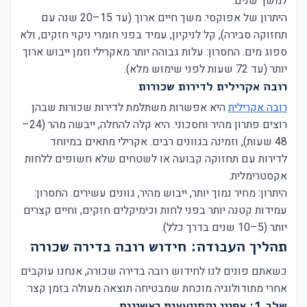
למשך שנים.
היתרון של אפוקסי: משך חיים ארוך (עד 15–20 שנה עם
תחזוקה סבירה), קל לניקיון, עמיד בפני חומרי ניקוי חזקים, ולא
ספוג מים. החסרון: עלות גבוהה יותר מאקרילי וזמן ייבוש ארוך
יותר (עד 72 שעות לפני שימוש מלא).
רובה אקרילית לדירות שכורות
רובה אקרילית
היא אפשרות משתלמת לדירות שכורות שבהן
רוצים פתרון מהיר וחסכוני. היא קלה להחלה, ייבשה מהר (24–
48 שעות), וזמינה בגוונים רבים. אקרילי מתאים במיוחד
לדירות עם תחזוקה קבועה או לשטחים שלא חשופים ללחות
אקסטרימלית.
היתרון: מחיר נמוך יותר, ייבוש מהיר, גוונים עשירים. החסרון:
עמידות קטנה יותר בפני לחות וכימיקלים חזקים, וחיים קצרים
יותר (5–10 שנים בדרך כלל).
תהליך העבודה: חידוש רובה בדירה שכורה
כשאתם פונים לנו לחידוש רובה בדירה שכורה, אנחנו עוקבים
אחרי מתודולוגיה מוכחת שמבטיחה תוצאה מעולה בזמן קצר:
שלב 1: אפיון והתייעצות ראשונית