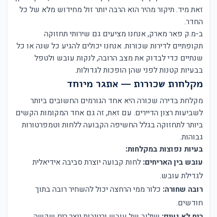
זאת מיד. תיקור מהיר הוא הרבה יותר זול מחידוש מלא של כל
החדר.
ב-מ.ק פאר מארק, אנחנו מציעים גם שירותי תחזוקה
תקופתיים לדירות שכורות. אנחנו יכולים להגיע כל שנה או כל
שנתיים כדי לבדוק את מצב הרובה, לנקות עובש ולטפל
בבעיות קטנות לפני שהן הופכות לגדולות.
מקלחות שכורות — אתגר מיוחד
מקלחת בדירה שכורה היא אחד הגורמים החשובים ביותר
לשביעות רצון הדיירים. עם זאת, זה גם אחד המקומות הקשים
ביותר לתחזוקה בגלל החשיפה הקבועה ללחות וטמפרטורות
גבוהות.
בעיות נפוצות במקלחות:
עובש בין האריחים:
לחות קבועה יוצרת סביבה אידיאלית
לגדילת עובש.
רובה שחורה:
כלור ממי הרחצה יכול להשחיר רובה בתוך
חודשים.
ריח לא נעים:
שילוב של עובש ורטיבות יוצר ריח שקשה