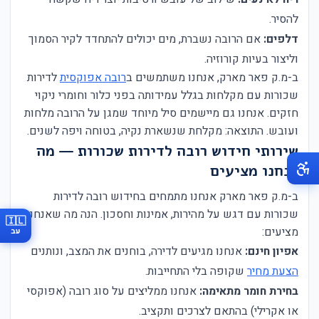
להסיר.
דלפים:
אם הרובה נשברת, מים יכולים להתחדד לקיר הסמוך
וליצור בעיות קורוזיה.
ב-מ.ק פאר מארק, אנחנו משתמשים ב
רובה אפוקסית
לדירות
שכורות עם מקלחות בגלל עמידותה בפני כלור וחומרי ניקוי
חזקים. אנחנו גם מיישמים סיל מיוחד שמגן על הרובה מלחות
ועובש. התוצאה: מקלחת שנשארת נקיה, בטוחה ויפה לשנים.
שירותי חידוש רובה לדירות שכורות — מה
אנחנו מציעים
ב-מ.ק פאר מארק אנחנו מתמחים בחידוש רובה לדירות
שכורות עם דגש על מהירות, אמינות וחסכון. הנה מה שאנחנו
🇮🇱
מציעים:
עב
אפיון חינם:
אנחנו מגיעים לדירה, בוחנים את המצב, ונותנים
הצעת מחיר
שקופה בלי התחייבות.
בחירת חומר מתאימה:
אנחנו ממליצים על סוג רובה (אפוקסי
או אקרילי) בהתאם לצרכים ותקציב.