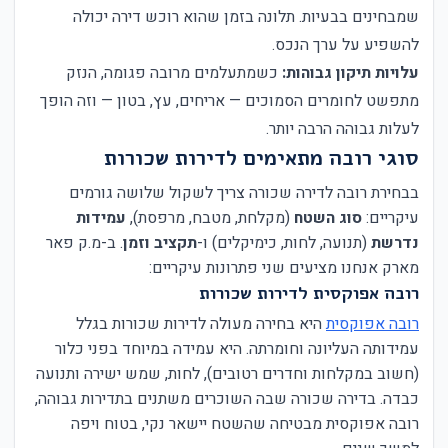
שמבחינים בבעיות. תלונה בזמן שהוא רוכש דירה יכולה
להשפיע על ערך הנכס.
עלויות תיקון גבוהות:
כשמתעלמים מרובה פגומה, הנזק
מתפשט לחומרים הסמוכים — אריחים, עץ, בטון — וזה הופך
לעלות גבוהה הרבה יותר.
סוגי רובה מתאימים לדירות שכורות
בבחירת רובה לדירה שכורה צריך לשקול שלושה גורמים
עיקריים:
סוג השטח
(מקלחת, מטבח, מרפסת),
עמידות
נדרשת
(תנועה, לחות, כימיקלים) ו-
תקציב וזמן
. ב-מ.ק פאר
מארק אנחנו מציעים שני פתרונות עיקריים:
רובה אפוקסית לדירות שכורות
רובה אפוקסית
היא בחירה מעולה לדירות שכורות בגלל
עמידותה העליונה וחומרתה. היא עמידה במיוחד בפני כלור
(חשוב במקלחות וחדרים רטובים), לחות, שמש ישירה ותנועה
כבדה. בדירה שכורה שבה השוכרים משתנים בתדירות גבוהה,
רובה אפוקסית מבטיחה שהשטח יישאר נקי, בטוח ויפה