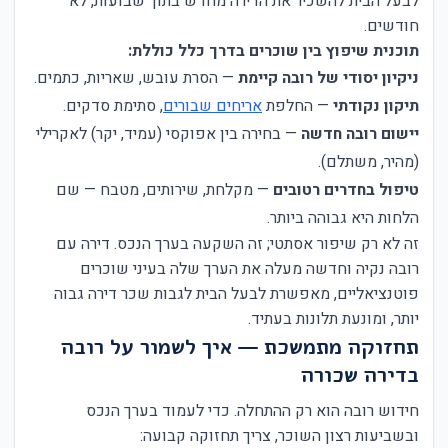
לבעל הבית להשכיר את הדירה מחדש בתוך שבועות, לא
חודשים.
תוכנית שיפוץ בין שוכרים בדרך כלל כוללת:
ניקיון יסודי של רובה קיימת
— הסרת עובש, שאריות, כתמים.
תיקון נקודתי
— החלפת
אריחים שבורים
, סתימת סדקים.
יישום רובה חדשה
— בחירה בין אפוקסי (עמיד, יקר) לאקרילי
(מהיר, משתלם).
טיפול בחדרים רטובים
— מקלחת, שירותים, מטבח — שם
הלחות היא גבוהה ביותר.
זה לא רק שיפור אסתטי; זה השקעה בערך הנכס. דירה עם
רובה נקיה וחדשה מעלה את הערך שלה בעיני שוכרים
פוטנציאליים, מאפשרת לבעל הבית לגבות שכר דירה גבוה
יותר, ומונעת תלונות בעתיד.
תחזוקה מתמשכת — איך לשמור על רובה
בדירה שכורה
חידוש רובה הוא רק ההתחלה. כדי לעמוד בערך הנכס
ובשביעות רצון השוכר, צריך תחזוקה קבועה: