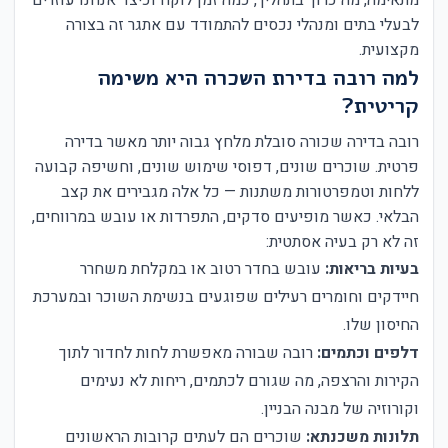
מתאימה, מה כרוך בתהליך, כמה זמן לוקח וכיצד אנחנו עוזרים
לבעלי בתים ומנהלי נכסים להתמודד עם אתגר זה בצורה
מקצועית.
למה רובה בדירת השכרה היא משימה
קריטית?
רובה בדירה שכורה סובלת מלחץ גבוה יותר מאשר בדירה
פרטית. שוכרים שונים, דפוסי שימוש שונים, וחשיפה קבועה
ללחות וטמפרטורות משתנות — כל אלה מגבירים את קצב
הבלאי. כאשר מופיעים סדקים, התפרדות או עובש במרווחים,
זה לא רק בעיה אסתטית:
בעיות בריאות:
עובש בחדר רטוב או במקלחת משחרר
חיידקים וחומרים רעילים שפוגעים בנשימת השוכר ובמערכת
החיסון שלו.
דלפים וכתמים:
רובה שבורה מאפשרת לחות לחדור לתוך
הקירות והרצפה, מה שגורם לכתמים, ריחות לא נעימים
וקורוזיה של מבנה הבניין.
תלונות משכנתא:
שוכרים הם לעתים קרובות הראשונים