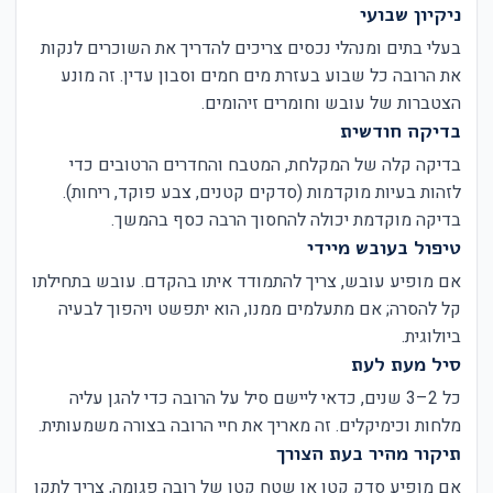
ניקיון שבועי
בעלי בתים ומנהלי נכסים צריכים להדריך את השוכרים לנקות
את הרובה כל שבוע בעזרת מים חמים וסבון עדין. זה מונע
הצטברות של עובש וחומרים זיהומים.
בדיקה חודשית
בדיקה קלה של המקלחת, המטבח והחדרים הרטובים כדי
לזהות בעיות מוקדמות (סדקים קטנים, צבע פוקד, ריחות).
בדיקה מוקדמת יכולה להחסוך הרבה כסף בהמשך.
טיפול בעובש מיידי
אם מופיע עובש, צריך להתמודד איתו בהקדם. עובש בתחילתו
קל להסרה; אם מתעלמים ממנו, הוא יתפשט ויהפוך לבעיה
ביולוגית.
סיל מעת לעת
כל 2–3 שנים, כדאי ליישם סיל על הרובה כדי להגן עליה
מלחות וכימיקלים. זה מאריך את חיי הרובה בצורה משמעותית.
תיקור מהיר בעת הצורך
אם מופיע סדק קטן או שטח קטן של רובה פגומה, צריך לתקן