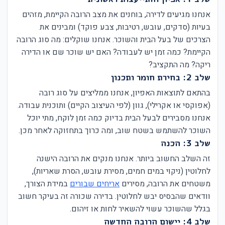
אנחנו מגיעים לדירה, בוחנים את מצב הרובה הקיימת, מזהים
בעיות (סדקים, עובש, רטיבות, צבע פוקד) ומבינים את
הצרכים של בעל הבית והשוכר. אנחנו שוקלים: מה סוג הרובה
הקיימת? כמה זמן יש לעבודה? האם יש שוכר שם או הדירה
ריקה? מה התקציב?
שלב 2: בחירת חומר ותכנון
בהתאם לתוצאות האפיון, אנחנו ממליצים על סוג רובה
(אפוקסי או אקרילי), גוון (לפי העיצוב הקיים) ותוכנית עבודה.
אנחנו מסבירים לבעל הבית בדיוק כמה זמן לוקח, מתי יוכל
השוכר להשתמש בשטח שוב, ומה כרוך בתחזוקה לאחר מכן.
שלב 3: הכנה
זה השלב החשוב ביותר. אנחנו מנקים את הרובה הישנה
לחלוטין (ניקוי במים חמים, מסירת עובש, הסרת שאריות),
משטחים את הרובה, מסירים
אריחים שבורים
במידת הצורך,
וודאים שהבסיס יבש לחלוטין. בדירה שכורה זה בעיקר חשוב
בגלל שהשוכר עשוי להשאיר לחות או זיהום.
שלב 4: יישום הרובה החדשה