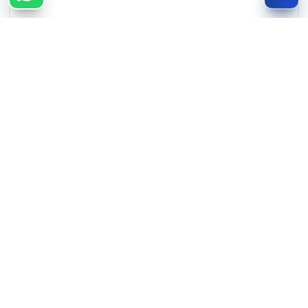
צרו קשר מהיר
חייגו
WhatsApp
050-735-3088
מ.ק פאר מארק — רובה אפוקסית ואקרילית מקצועית. קובי מארק, 20+ שנות ניסיון.