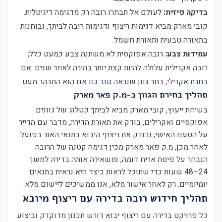
בדיקה פיזית:
לעולם אל תבחרו רובה רק מדגימה דיגיטלית.
קובי מארק מביא דגימות ריצוף ודגימות רובה לביתך, ובוחנות
בתאורה טבעית ותאורת חשמל.
עמידות צבע:
רובה אפוקסית לא משתנה צבע כמעט כלל;
רובה אקרילית עלולה להיות קצת יותר בהירה לאחר שנים. אם
בחרת אקרילי, בחר גוון שנראה טוב גם אם הוא התבהר מעט.
תהליך בחירת הגוון ב-מ.ק פאר מארק
בשיחת ייעוץ, קובי מארק מביא לביתך קטלוג של גוונים
אפוקסיים ואקרילים, בודק את תאורת הדירה, מדבר עם הדייר
על הטעם האישי, ובודק את ריצוף היבוא בתנאי האור בפועל.
לאחר מכן, מ.ק פאר מארק מכין דגימה קטנה של הרובה
הנבחר על פיסת אריח דומה, ומשאירה אותה בדירה למשך
24–48 שעות כדי שתוכל לראות כיצד היא נראית בתנאים
יומיומיים. רק לאחר אישור מלא, אנו ממשיכים ליישום מלא.
תהליך חידוש רובה בדירה עם ריצוף מיובא
כל פרויקט בדירה עם ריצוף יבוא דורש תכנון מדוקדק וביצוע