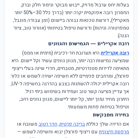
בעלות יחס ערבול מדויק, ייבוש מבוקר וגימור חלק וברק.
החסרון: רובה אפוקסית יקרה יותר (בדרך כלל 30–50% יותר
מאקרילי), דורשת טכנאות גבוהה ביישום (זמן עבודה מוגבל,
טמפרטורה וגיהות) ודורשת טיפול בטיחותי (אוורור טוב, ציוד
הגנה).
רובה אקרילית — הגמישות והגוונים
רובה אקרילית
היא תערובת חד-רכיבית (מימית או ממס)
שמציעה גמישות רבה יותר, מגוון גוונים עשיר וקל יישום. היא
מתאימה לדירות סטנדרטיות, מטבחים, חדרי שינה בעלי ריצוף
פורצלן, ומרחבים פנימיים ללא חשיפה ישירה לשמש או כלור.
רובה אקרילית יכולה להשתנות בצבע בהדרגה בחשיפה ל-UV,
אך עדיין מציעה קשר טוב ועמידות בשימוש ביתי רגיל.
היתרון: מחיר נמוך יותר, קל יותר ליישום, מגוון גוונים רחב,
וטיפול בטיחות פחות משמעותי.
בחירה מתבקשת
אם הדירה שלך כוללת
בריכה פרטית
,
חדר רטוב
משובח או
מרפסת חיצונית
עם ריצוף פורצלן יבוא וחשיפה לשמש —