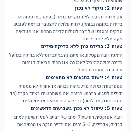
שמתאים לריצוף היבוא שלך.
טעות 2: ניקוז לא נכון
אם מרווחי הרובה לא מנוקזים כראוי (בעיקר במרפסות או
בדירות בקומה גבוהה), לחות עלולה להצטבר וגורמת לעובש,
סדקים ובסופו של דבר לנזילות לדירה מתחת. אנו מוודאים
ניקוז מלא לפני יישום.
טעות 3: בחירת גוון ללא בדיקה פיזית
הזמנת רובה מקטלוג או מתמונה באינטרנט ללא בדיקה בפועל
בדירה יכולה להוביל לאכזבה. אנו תמיד מביאים דגימות
ובודקים בתאורה בפועל.
טעות 4: יישום בתנאים לא מתאימים
טמפרטורה נמוכה מדי, גיהות גבוהה או אוורור לא מספיק
יכולים לפגוע בייבוש הרובה. אנו משתמשים בציוד בקרה (מד
טמפרטורה, מד לחות) כדי להבטיח תנאים אופטימליים.
טעות 5: טיפול לא נכון בשבועות הראשונים
רובה אפוקסית דורשת 7 ימים של ייבוש לפני חשיפה למים
כבדים; אקרילית, 3–5 ימים. אם הדייר מנקה או מרטיב את