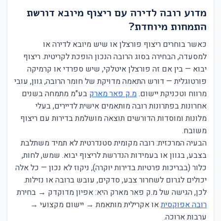
מדוע רובה לדירה עם ריצוף מיובא דורשת
התמחות מיוחדת?
כאשר בוחרים ריצוף פורצלן או שיש מיובא לדירה או
למסעדה, הבחירה בסוג הרובה הנכון הופכת לקריטית. ריצוף
יבוא — בין אם זה פורצלן איטלקי, שיש ספרדי או קרמיקה
פורטוגלית — דורש התאמה מדויקת של חומר הרובה, גוון, עובי
מרווח וטכניקת יישום.
מ.ק פאר מארק
בע"מ מתמחה בשנים
אחרונות בפתרונות רובה מותאמים אישית לדיירים, בעלי
מלונות ומוסדות הדורשים תוצאה מושלמת בדירות עם ריצוף
משובח.
הבעיה המרכזית: רובה מקומית סטנדרטית לא תמיד משתלבת
בצבע, בגוון או בעמידות הנדרשת לריצוף יבוא. שמש, לחות,
כלור (בבריכות פרטיות בדירות יוקרה), ניקוז לא נכון — כל אלה
יכולים לגרום לשחרור צבע, סדקים, עובש ברובה או נזילות.
לכן, הגישה של מ.ק פאר מארק היא: אפיון מדוקדק → בחירת
רובה אפוקסית
או אקרילית מותאמת → יישום מקצועי →
ערבות ארוכה.