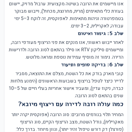
אנו מיישמים את הרובה בשיטה מקצועית: ערבול מדויק, יישום
בעזרת כלי מתאימים (מרית, מחרוצת, מכחול), וייבוש מבוקר
בטמפרטורה וגיהות מתאימות. לאפוקסית, זה לוקח 3–5 ימי
עבודה; לאקרילית, 2–3 ימים.
שלב 5: גימור ואיטום
לאחר ייבוש ראשוני, אנו מנקים את פני הריצוף מעודפי רובה,
ומיישמים סיליקון RTV או סילר בהתאם לסוג הרובה ולדרישות
הדירה. גימור זה מוסיף עמידות נוספת ומראה מלוטש.
שלב 6: בדיקה סופית ותיעוד
קובי מארק בודק את כל השטח, מצלם את התוצאה, מסביר
לדייר כיצד לטפל בריצוף בשבועות הראשונים (הימנע מלחות
כבדה, ניקוז עדין), ומעביר אישור אחריות בעלי חיים של 5–10
שנים בהתאם לסוג הרובה.
כמה עולה רובה לדירה עם ריצוף מיובא?
המחיר תלוי בגורמים מרובים: סוג הרובה (אפוקסית יקרה יותר
מאקרילית), גודל השטח, מצב הריצוף הקיים, סוג הריצוף
(פורצלן דק דורש טיפול זהיר יותר), וגוון מיוחד. בדרך כלל: