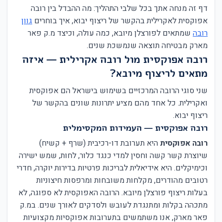
דף זה מנחה אתך בכל שלבי התהליך: מה ההבדל בין רובה
אפוקסית לאקרילית בהקשר של ריצוף יבוא, איך בוחרים
גוון
רובה
שמתאים לפורצלן מיובא, כמה עולה, וכיצד מ.ק פאר
מארק מבטיחה תוצאה שנמשכת שנים.
רובה אפוקסית מול רובה אקרילית — איזה
מתאים לריצוף מיובא?
שני סוגי הרובה המרכזיים בשימוש בישראל הם אפוקסית
ואקרילית. כל אחד מהם מציע יתרונות שונים בהקשר של
ריצוף יבוא.
רובה אפוקסית — העמידות המקסימלית
רובה אפוקסית
היא תערובת דו-רכיבית (שרף + קשיח)
שיוצרת קשר קשה וחסין למדי כנגד כלור, לחות, שמש ישירה
וכימיקלים. היא אידיאלית לבריכות פרטיות בדירות יוקרה, חדרי
רטובים מהודרים, מקלחות משובחות ומרפסות חיצוניות
בעלות ריצוף פורצלן מיובא. הרובה האפוקסית לא ספוגה, לא
מתכהה בקלות ומתנגדת לעובש ולסדקים לאורך שנים. במ.ק
פאר מארק, אנו משתמשים בתערובות אפוקסיות מקצועיות