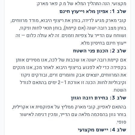
מקצועי. הנה התהליך המלא של מ.ק פאר מארק:
שלב 1: אפיון מלא וייעוץ חינם
קובי מארק מגיע לדירה, בוחן את ריצוף היבוא, מודד מרווחים,
בוחן מצב רובה ישנה (אם קיימת), בוחן תנאי לחות וניקוז,
ושוחח עם הדייר על צפיות וזמנים. זה לא עולה כלום — זה
ייעוץ חינם בחיסיון מלא.
שלב 2: הכנת פני השטח
אם קיימת רובה ישנה או שכבות של לכה, אנו מסירים אותן
בקפידה כדי לא לפגוע בריצוף היבוא. לאחר מכן, אנו מנקים
את המרווחים, יוצאים אבק וחומרים זרים, ובודקים ניקוז
וקיבוליות לחות. הכנה זו אורכת 1–2 ימים בהתאם לגודל
השטח.
שלב 3: בחירת רובה וגוון
בהתאם לאפיון, קובי מארק ממליץ על אפוקסית או אקרילית,
בוחר גוון בהסכמה מלאה עם הדייר, ומכין דגימה לאישור
סופי.
שלב 4: יישום מקצועי