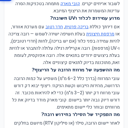
לשבור אריחים יקרים.
קובי מארק
מתמחה בטכניקות הסרה
עדינות המשמרות את הריצוף המיובא.
מדוע עמידות לכלור וUV חשובה?
אם דירתך כוללת
בריכה פרטית
,
חדר רטוב
עם מערכת אוורור,
או
מרפסת חיצונית
בעלת חשיפה ישירה לשמש — רובה צריכה
להיות עמידה בפני כלור (אם יש בריכה), לחות (חדרי רטובים),
ו-UV (מרפסות). רובה אקרילית רגילה עלולה להתבהר או להיות
בעלת ביצועים ירודים בתנאים אלה. רובה אפוקסית, לעומת
זאת, מתוכננת בדיוק לתנאים קיצוניים אלה.
מה ההשפעה של מרווח הרובה על הריצוף?
עובי המרווח (בדרך כלל 2–6 מ"מ) משפיע על כמות הרובה
הדרושה, מהירות הייבוש וקשת הניקוז. ריצוף יבוא דק דורש
עובי מרווח דק יותר (2–3 מ"מ) כדי לא להיראות מכובד. זה
דורש דיוק גבוה יותר ביישום. קובי מארק מודד בדיוק את כל
מרווחים ובוחר כלי יישום מתאימים.
מה התפקיד של הסילר בחידוש רובה?
לאחר יישום הרובה, סילר (או סיליקון RTV) מיושם בחלקים