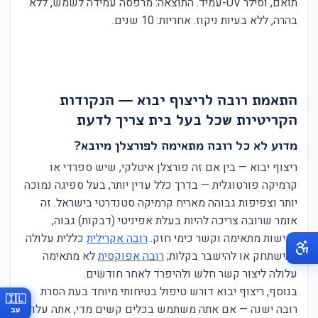
תואם, וסילר UV-עמיד. התוצאה: מרפסה עמידה לשמש, ללא
בהרה, ללא בעיות ניקוז. אחריות: 10 שנים.
התאמת רובה לריצוף יבוא — הנקודות
הקריטיות שכל בעל בית צריך לדעת
מדוע לא כל רובה מתאימה לפורצלן מיובא?
ריצוף יבוא — בין אם זה פורצלן איטלקי, שיש ספרדי או
קרמיקה פורטוגלית — בדרך כלל עדין יותר, בעל ספיגה נמוכה
יותר וצפיפות גבוהה מאריח קרמיקה סטנדרטי בישראל. זה
אומר שרובה צריכה להיות בעלת אפיניטי (דבקות) גבוה,
גמישות מתאימה וקשר כימי חזק.
רובה אקרילית
כללית עלולה
להישתחק או להישבר בקלות;
רובה אפוקסית
לא מתאימה
עלולה ליצור קשר חלש ולהיפרד לאחר חודשים.
בנוסף, ריצוף יבוא דורש טיפול בטיחותי מיוחד בעת הסרת
🇮🇱
רובה ישנה — אם אתה משתמש בכלים קשים מדי, אתה עלול
עב