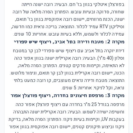
בפורצלן איטלקי בגוון בז' חם. הבעיה: רובה ישנה הייתה
שחורה, סדוקה ובעיות עובש. הפתרון: הסרה מלאה של רובה
ישנה, הכנת מרווחים, יישום רובה אפוקסית בגוון בז' תואם,
וסיליקון RTV עמיד לכלור. התוצאה: בריכה נראית כמו חדשה,
עמידה לכלור ולשמש, וללא בעיות עובש. אחריות: 10 שנים.
מקרה 2: מטבח ודירה בתל אביב, ריצוף שיש ספרדי
דירת יוקרה בתל אביב עם ריצוף שיש ספרדי לבן קר במטבח
וסלון (40 מ"ר). הבעיה: רובה אקרילית ישנה בגוון אפור כהה
לא התאימה, וקיימות סדקים קטנים. הפתרון: הסרה מלאה,
הכנה, יישום רובה אקרילית בגוון לבן קר תואם, וגימור מלוטש.
התוצאה: מטבח ודירה נראים מעוצבים, קו רובה כמעט בלתי
נראה, וקל לניקוי. אחריות: 5 שנים.
מקרה 3: מרפסת חיצונית בחדרה, ריצוף פורצלן אפור
מרפסה בגודל 25 מ"ר בחדרה עם ריצוף פורצלן אפור כהה
וחשיפה ישירה לשמש. הבעיה: רובה אקרילית ישנה התבהרה
בעקבות UV, וקיימות בעיות ניקוז. הפתרון: הסרה מלאה, בדיקת
ניקוז וביצוע תיקונים קטנים, יישום רובה אפוקסית בגוון אפור