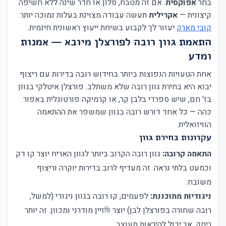
בחר
אפוקסית
. אם זה מטבח, סלון או חדר שינה ללא חשיפה
קיצונית —
אקרילית
תעשה עבודה מצוינת בעלות נמוכה יותר.
קובי מארק
יעזור לך לקבוע בשיחת ייעוץ ראשונית חינמית.
התאמת גוון רובה לפורצלן מיובא — אמנות
ומדע
אחת הטעויות הנפוצות ביותר בחידוש רובה בדירות עם ריצוף
יבוא היא בחירת גוון רובה שלא משתלב. פורצלן איטלקי בגוון
בז' חם, שיש ספרדי בלבן קר, או קרמיקה פורטוגלית באפור
כהה — כל אחד דורש רובה בגוון שמשפר את ההתאמה
הוויזואלית.
עקרונות בחירת גוון
התאמה קרובה:
גוון רובה הקרוב ביותר לגוון האריח יוצר קו דק
וכמעט בלתי נראה. זה מעדיף לרוב בדירות יוקרה וריצוף
משובח.
ניגודיות מתוכננת:
לפעמים, קו רובה בגוון ניגודי (למשל,
רובה שחורה בפורצלן לבן) יוצר ডিזיין מודרני ומכוון. זה יותר
ריסק, אך יכול להיראות מעוצב.