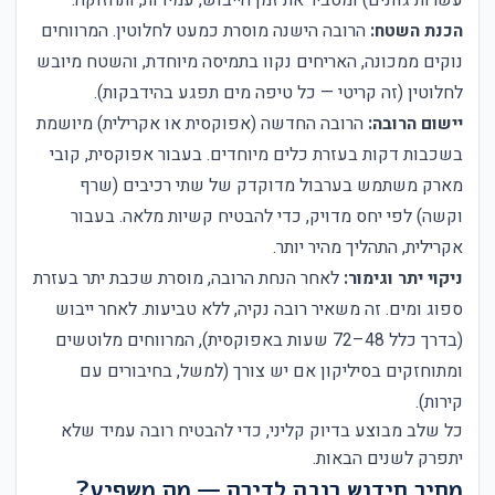
הכנת השטח:
הרובה הישנה מוסרת כמעט לחלוטין. המרווחים
נוקים ממכונה, האריחים נקוו בתמיסה מיוחדת, והשטח מיובש
לחלוטין (זה קריטי — כל טיפה מים תפגע בהידבקות).
יישום הרובה:
הרובה החדשה (אפוקסית או אקרילית) מיושמת
בשכבות דקות בעזרת כלים מיוחדים. בעבור אפוקסית, קובי
מארק משתמש בערבול מדוקדק של שתי רכיבים (שרף
וקשה) לפי יחס מדויק, כדי להבטיח קשיות מלאה. בעבור
אקרילית, התהליך מהיר יותר.
ניקוי יתר וגימור:
לאחר הנחת הרובה, מוסרת שכבת יתר בעזרת
ספוג ומים. זה משאיר רובה נקיה, ללא טביעות. לאחר ייבוש
(בדרך כלל 48–72 שעות באפוקסית), המרווחים מלוטשים
ומתוחזקים בסיליקון אם יש צורך (למשל, בחיבורים עם
קירות).
כל שלב מבוצע בדיוק קליני, כדי להבטיח רובה עמיד שלא
יתפרק לשנים הבאות.
מחיר חידוש רובה לדירה — מה משפיע?