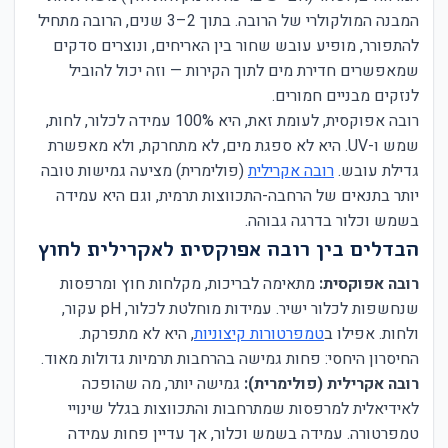
המבנה המולקולרי של הרובה. בתוך 2–3 שנים, הרובה מתחיל
להתפורר, מופיע עובש שחור בין האריחים, ונוצרים סדקים
שמאפשרים חדירת מים לתוך הקירות — וזה יכול להוביל
לנזקים מבניים חמורים.
רובה אפוקסית, לעומת זאת, היא 100% עמידה לכלור, לחות,
שמש ו-UV. היא לא ספגת מים, לא מתחרקת, ולא מאפשרת
גדילת עובש.
רובה אקרילית
(פולימרית) מציעה גמישות טובה
יותר בתנאים של הרחבה-התכווצות תרמית, וגם היא עמידה
בשמש וכלור בדרגה גבוהה.
הבדלים בין רובה אפוקסית לאקרילית לחוץ
רובה אפוקסית:
מתאימה לבריכות, מקלחות חוץ ומרפסות
שנחשפות לכלור ישיר. עמידות מוחלטת לכלור, pH עקור,
ולחות. אפילו ב
טמפרטורות קיצוניות
, היא לא מתפרקת.
החיסרון היחסי: פחות גמישה בהרחבות תרמיות גדולות מאוד.
רובה אקרילית (פולימרית):
גמישה יותר, מה שהופכה
לאידיאלית למרפסות שמתרחבות והתכווצות בגלל שינויי
טמפרטורה. עמידה בשמש וכלור, אך עדיין פחות עמידה