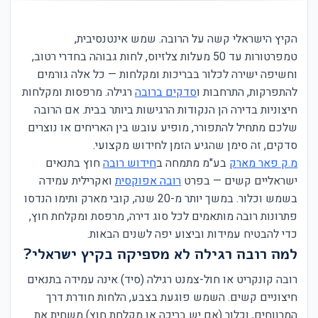
הקיץ הישראלי קשה על הרובה. שמש אינטנסיבית,
טמפרטורות עד 50 מעלות צלזיוס, לחות גבוהה בחדרי רטוב,
וחשיפה ישירה לכלור בבריכות ומקלחות — כל אלה גורמים
להתפרקות, התרחבות ו
סדקים ברובה
רגילה. מרפסות ומקלחות
חיצוניות בדירה הן הנקודות הרגישות ביותר בבית. אם הרובה
שלכם מתחיל להתפורר, מופיע עובש בין האריחים או נוצרים
סדקים, זה סימן שהגיע הזמן לחידוש מקצועי.
מ.ק פאר מארק
בע"מ מתמחה ב
חידוש רובה
חוץ בתנאים
ישראליים קשים — בפרט
רובה אפוקסית
ואקרילית עמידה
בשמש וכלור. במשך יותר מ-20 שנה, קובי מארק ותימו הנדסו
פתרונות רובה מותאמים לכל סוג דירה, מרפסת ומקלחת חוץ,
כדי להבטיח עמידות וביצוע יפה לשנים הבאות.
למה רובה רגילה לא מספיקה בקיץ ישראלי?
רובה קונקריט או חול-צמנט רגילה (סיד) אינה עמידה בתנאים
חיצוניים קשים. השמש פוגעת בצבע, הלחות חודרת דרך
המרווחים, וכלור (אם יש בריכה או מקלחת חוץ) משחית את