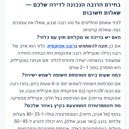
בחירת הרובה הנכונה לדירה שלכם —
שאלות חשובות
לפני שאתם מחליטים על סוג רובה וצבע, שאלו את עצמכם
כמה שאלות קריטיות:
האם יש בריכה או מקלחת חוץ עם כלור?
אם כן,
חובה להשתמש ב
רובה אפוקסית
. כלור הוא אויב של
רובה רגילה ואקרילית. רובה אפוקסית היא הבחירה היחידה
שתעמוד בחשיפה ישירה וחוזרת לכלור. אם תבחרו באקרילית,
היא תתפרק בתוך 1–2 שנים.
כמה שעות ביום המרפסת חשופה לשמש ישירה?
אם המרפסת חשופה לשמש יותר מ-6 שעות ביום, בחרו רובה
עם הגנה UV חזקה (גם אפוקסית וגם אקרילית טובה, אך
אפוקסית עדיפה). אם המרפסת בצל חלקי, אקרילית מספיקה.
מה הטמפרטורה הממוצעת בקיץ באזור שלכם?
בחוף (תל אביב, חיפה), הטמפרטורה עולה ל-35–40 מעלות
צלזיוס. בנגב (באר שבע, אילת), היא יכולה להגיע ל-45–50
מעלות. בטמפרטורות כאלה, אריחים מתרחבים והתכווצות.