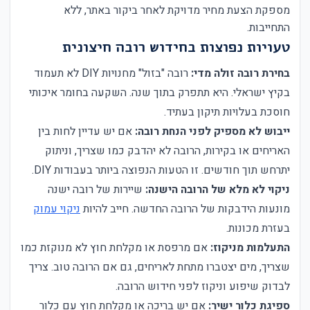
מספקת הצעת מחיר מדויקת לאחר ביקור באתר, ללא
התחייבות.
טעויות נפוצות בחידוש רובה חיצונית
בחירת רובה זולה מדי:
רובה "בזול" מחנויות DIY לא תעמוד
בקיץ ישראלי. היא תתפרק בתוך שנה. השקעה בחומר איכותי
חוסכת בעלויות תיקון בעתיד.
ייבוש לא מספיק לפני הנחת רובה:
אם יש עדיין לחות בין
האריחים או בקירות, הרובה לא יהדבק כמו שצריך, וניתוק
יתרחש תוך חודשים. זו הטעות הנפוצה ביותר בעבודות DIY.
ניקוי לא מלא של הרובה הישנה:
שיירות של רובה ישנה
מונעות הידבקות של הרובה החדשה. חייב להיות
ניקוי עמוק
בעזרת מכונות.
התעלמות מניקוז:
אם מרפסת או מקלחת חוץ לא מנוקזת כמו
שצריך, מים יצטברו מתחת לאריחים, גם אם הרובה טוב. צריך
לבדוק שיפוע וניקוז לפני חידוש הרובה.
ספיגת כלור ישיר:
אם יש בריכה או מקלחת חוץ עם כלור