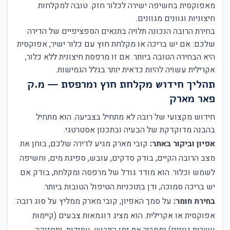
מאפוקסית בחשיפה ישירה לכלור חזק. טובה למקלחות
חיצוניות וגוונים מגוונים.
בחירת הרובה הנכונה תלויה בתנאים הספציפיים של הדירה
שלכם: אם יש בריכה או מקלחת חוץ עם כלור ישיר, אפוקסית
היא הבחירה הטובה ביותר. אם זו מרפסת חיצונית ללא כלור,
אקרילית עשויה להיות כדאית יותר בגלל הגמישות.
תהליך חידוש מקלחת חוץ ומרפסת — מ.ק
פאר מארק
חידוש מקצועי של רובה לא מתחיל בצביעה. הוא מתחיל
בהבנה מדוקדקת של הבעיה ובתכנון אסטרטגי.
אפיון וביקור באתר:
קובי מארק מגיע לדירה שלכם, בוחן את
מצב הרובה הקיים, בודק סדקים, עובש, ספיגת מים, וחשיפה
לשמש וכלור. הוא מודד גודל של מרפסה ומקלחת, בודק אם
יש בריכה סמוכה, ודן בתוכניות הטיפול הטובות ביותר.
בחירת חומר:
על סמך האפיון, קובי מארק ממליץ על סוג רובה:
אפוקסית או אקרילית. הוא מציג דוגמאות צבעים (קיימות
עשרות גוונים) ומסביר את זמן הייבוש, עמידות, ותחזוקה.