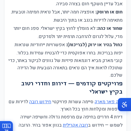
אבל עדיין משקף חום בצורה סבירה.
חום או חרוסק:
אופציה חמה יותר, אבל נראית חמימה וטבעית.
מתאימה לדירות בנגב או בתוך היבשת.
שחור או כהה:
לא מומלץ לחוץ בקיץ ישראלי. ספג חום יותר
מדי, עלול לגרום להרחבה תרמית יתר ולסדקים.
כחול בהיר או ירוק (לבריכות):
אפשרויות ייחודיות שנראות
יפות בבריכות. בחרו אפוקסית כדי להבטיח עמידות בכלור.
קובי מארק מביא דוגמאות פיזיות של גוונים לביקור באתר, כדי
שתוכלו לראות איך הם נראים בתאורה הטבעית של הדירה
שלכם.
פרויקטים קודמים — דירות וחדרי רטוב
בקיץ ישראלי
מ.ק פאר מארק
סיימה עשרות פרויקטי
חידוש רובה
לדירות עם
מרפסות ומקלחות חוץ בכל הארץ:
דירת 4 חדרים בחיפה עם מרפסת גדולה וחשיפה ישירה
לשמש — חידוש ב
רובה אקרילית
בגוון אפור בהיר. הרובה
🇮🇱
עב