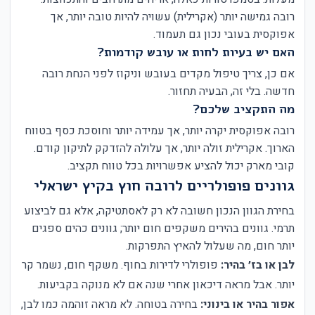
רובה גמישה יותר (אקרילית) עשויה להיות טובה יותר, אך
אפוקסית בעובי נכון גם תעמוד.
האם יש בעיות לחות או עובש קודמות?
אם כן, צריך טיפול מקדים בעובש וניקוז לפני הנחת רובה
חדשה. בלי זה, הבעיה תחזור.
מה התקציב שלכם?
רובה אפוקסית יקרה יותר, אך עמידה יותר וחוסכת כסף בטווח
הארוך. אקרילית זולה יותר, אך עלולה להזדקק לתיקון קודם.
קובי מארק יכול להציע אפשרויות בכל טווח תקציב.
גוונים פופולריים לרובה חוץ בקיץ ישראלי
בחירת הגוון הנכון חשובה לא רק לאסתטיקה, אלא גם לביצוע
תרמי. גוונים בהירים משקפים חום יותר; גוונים כהים ספגים
יותר חום, מה שעלול להאיץ התפרקות.
לבן או בז׳ בהיר:
פופולרי לדירות בחוף. משקף חום, נשמר קר
יותר. אבל מראה דיכאון אחרי שנה אם לא מנוקה בקביעות.
אפור בהיר או בינוני:
בחירה בטוחה. לא מראה זוהמה כמו לבן,