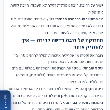
ישיר על הרובה, רובה אקרילית רגילה לא תעמוד. חייבת להיות
אפוקסית.
אי-התחשבות בהרחבה תרמית:
בקיץ, אריחים מתרחבים. אם
הרובה לא גמישה מספיק, היא תסדוק. רובה אקרילית גמישה
יותר; אפוקסית צריכה להיות בעובי נכון.
תחזוקה של רובה חדשה לדירה — איך
להחזיק אותה
רובה אפוקסית או אקרילית איכותית יכולה להחזיק 10–15
שנים ויותר, אם מטופלת כמו שצריך.
ניקוי שבועי:
שטפו את המרפסת והמקלחת בקלות עם מים
ודטרגנט קל. הימנעו מחומרים קשים (כלור חזק, חומצה)
שעלולים לפגוע בצבע.
ניקוז תקין:
הקפידו שמים לא מצטברים בין האריחים. אם יש
בריכה, בדקו את רמת ה-pH וה-כלור כדי שלא יהיו קיצוניים.
מדריך רובה
הימנעות מטריז כבדים:
אל תגררו רהיטים כבדים על הרובה
החדשה בשנה הראשונה — היא עדיין מתקשה.