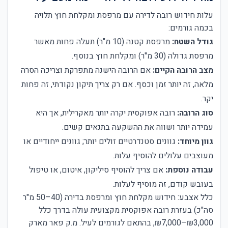
עלות חידוש רובה לדירה עם מרפסת ומקלחת חוץ תלויה
בכמה גורמים:
גודל השטח:
מרפסת קטנה (10 מ"ר) תעלה פחות מאשר
מרפסת גדולה (30 מ"ר) ומקלחת חוץ בנוסף.
מצב הרובה הקיים:
אם הרובה הישנה מתפרקת וצריכה הסרה
מלאה, זה יותר זמן וכסף. אם רק צריך תיקון נקודתי, זה פחות
יקר.
סוג הרובה:
רובה אפוקסית יקרה יותר מאקרילית, אך היא
עמידה יותר ושווה את ההשקעה בתנאים קשים.
גוון מיוחד:
גוונים סטנדרטיים זולים יותר; גוונים ייחודיים או
מעוצבים עלולים להוסיף עלות.
עבודה נוספת:
אם צריך להוסיף סיליקון, איטום, או טיפול
בעובש קודם, זה מוסיף לעלות.
כלל אצבע: חידוש מקלחת חוץ ומרפסת בדירה (40–50 מ"ר
סה"כ) בעזרת רובה אפוקסית מקצועית עולה בדרך כלל
₪3,000–₪7,000, בהתאם לגורמים לעיל. מ.ק פאר מארק