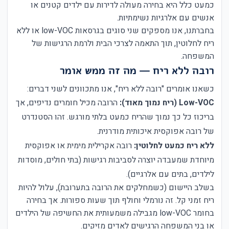
כמעט כלל היא בחירה מעולה לדירות עם ילדים קטנים או
אנשים עם אלרגיות נשימתיות.
בחברתנו, אנו מספקים שני סוגים בגרסאות low-VOC או ללא
ריח לחלוטין, תוך התאמה לצרכי הבית ולרמת הרגישות של
המשפחה.
רובה ללא ריח — מה זה ממש אומר
כשאנו אומרים "רובה ללא ריח", אנו מתכוונים לשני דברים:
Low-VOC (ריח נמוך מאוד):
הרובה מכיל חומרים נדיפים, אך
בריכוז כל כך נמוך שהריח כמעט בלתי מורגש. זהו הסטנדרט
של רובה אפוקסית איכותית מודרנית.
ללא ריח כמעט לחלוטין:
רובה אקרילית מימית או אפוקסית
מיוחדת שמעבדה יוצרה לסביבות רגישות (בתי חולים, מוסדות
לילדים, בתים עם אלרגיים).
בשלב היישום (כשמחלקים את הרובה בתערובת), עלול להיות
ריח זמני קל. זה נורמלי וחולף תוך שעות ספורות. אך בחירה
בחומר low-VOC מגבילה משמעותית את החשיפה של הילדים
או בני המשפחה הרגישים לאדים מזיקים.