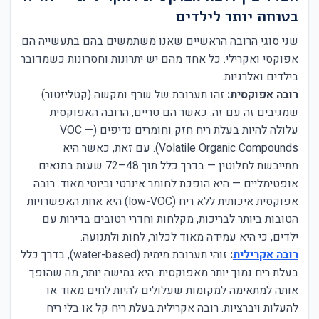
בטוחה יותר לילדים
שני סוגי הרובה הראשיים שאנו משתמשים בהם בתעשייה הם
אפוקסי ואקרילי. כל אחד מהם יש יתרונות וחסרונות כשמדובר
בילדים ואלרגיות.
רובה אפוקסית:
זהו תערובת של שרף ומקשה (קטליזטור)
שמגיבים זה עם זה. כאשר הם טריים, הרובה האפוקסית
עלולה להיות בעלת ריח חזק וחומרים נדיפים (VOC —
Volatile Organic Compounds). עם זאת, כאשר היא
מתייבשת לחלוטין — בדרך כלל תוך 48–72 שעות בתנאים
אופטימליים — היא הופכת לחומר אינרטי וביוטי מאוד. רובה
אפוקסית איכותית ללא ריח (low-VOC) היא אחת האפשרויות
הטובות ביותר לבריכות, מקלחות וחדרי רטובים בדירות עם
ילדים, כי היא עמידה מאוד לכלור, לחות ולתנועה.
רובה אקרילית
:
זוהי תערובת מימית (water-based), בדרך כלל
בעלת ריח נמוך יותר מאפוקסית. היא גמישה יותר, מה שהופך
אותה למתאימה למקומות שעלולים להיות לחים מאוד או
להעלות ויברציות. רובה אקרילית בעלת ריח קל או בלי ריח