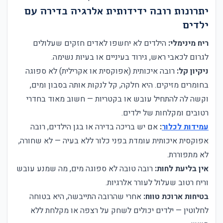
יתרונות רובה ידידותית אלרגיה בדירה עם
ילדים
ריח מינימלי:
הילדים לא יחשפו לאדים חזקים שעלולים
לגרום לכאבי ראש, גירוד בעיניים או בעיות נשימה.
ניקיון קל:
רובה איכותית (אפוקסית או אקרילית) לא ספוגה
בחומרים מזיקים. היא חלקה, קל לנקות אותה בסבון ומים,
וקשה לה להתחיל עובש או בקטריות — חשוב מאוד בחדרי
רטובים ומקלחות של ילדים.
עמידות לכלור
:
אם יש בריכה בדירה או בגן הילדים, רובה
אפוקסית איכותית עומדת בפני כלור ללא בעיה — לא שחורה,
לא מתפוררת.
אין בליעת לחות:
רובה טובה לא ספוגה מים, מה שמנע עובש
וריח רטוב שעלול לעורר אלרגיות.
בטיחות ארוכת טווח:
אחרי שהרובה התייבשה, היא בטוחה
לחלוטין — ילדים יכולים לשחק על רצפה או מקלחת ללא