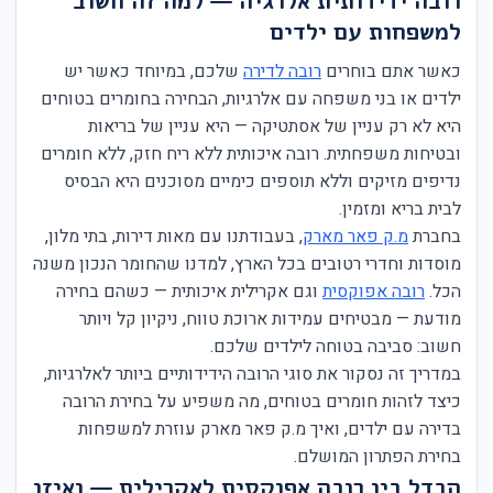
רובה ידידותית אלרגיה — למה זה חשוב
למשפחות עם ילדים
כאשר אתם בוחרים
רובה לדירה
שלכם, במיוחד כאשר יש
ילדים או בני משפחה עם אלרגיות, הבחירה בחומרים בטוחים
היא לא רק עניין של אסתטיקה — היא עניין של בריאות
ובטיחות משפחתית. רובה איכותית ללא ריח חזק, ללא חומרים
נדיפים מזיקים וללא תוספים כימיים מסוכנים היא הבסיס
לבית בריא ומזמין.
בחברת
מ.ק פאר מארק
, בעבודתנו עם מאות דירות, בתי מלון,
מוסדות וחדרי רטובים בכל הארץ, למדנו שהחומר הנכון משנה
הכל.
רובה אפוקסית
וגם אקרילית איכותית — כשהם בחירה
מודעת — מבטיחים עמידות ארוכת טווח, ניקיון קל ויותר
חשוב: סביבה בטוחה לילדים שלכם.
במדריך זה נסקור את סוגי הרובה הידידותיים ביותר לאלרגיות,
כיצד לזהות חומרים בטוחים, מה משפיע על בחירת הרובה
בדירה עם ילדים, ואיך מ.ק פאר מארק עוזרת למשפחות
בחירת הפתרון המושלם.
הבדל בין רובה אפוקסית לאקרילית — ואיזו