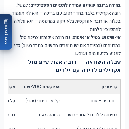
בחירה ברובה שאינה עמידה לתנאים הספציפיים:
למשל,
רובה אקרילית בלבד בחדר רטוב עם בריכה — היא לא תעמוד
בכלור. או רובה אפוקסית בלא ניקוז במרפסת — היא עלולה
מדריך רובה
להתפוצץ מלחות.
אי-שימוש בסיל או איטום:
גם רובה איכותית צריכה סיל
במרווחים (במיוחד אם יש חומרים חדשים בחדר רטוב) כדי
למנוע בליעת מים ועובש.
טבלה השוואה — רובה אפוקסית מול
אקרילית לדירה עם ילדים
קריטריון
אפוקסית Low-VOC
אקרילית
ריח בעת יישום
קל עד בינוני (זמני)
קל מאוד 
בטיחות לילדים לאחר ייבוש
גבוהה מאוד
גבוהה מ