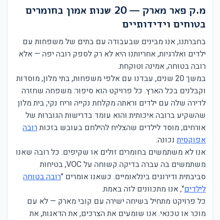
מ.ק פאר מארק — 20 שנות אמון בחומרים
בטוחים וידידותיים
בחברתנו, אנו מבינים שבעבודה עם בתים של משפחות עם
ילדים ואלרגיות, אחריותנו היא לא רק לספק רובה יפה — אלא
רובה בטוחה, אמינה וטוקחת.
במשך 20 שנים, עבדנו עם אלפי משפחות, בתי מלון, מוסדות
וקבלנים בכל הארץ. כל פרויקט הוא סיפור: משפחה שחזרה
לדירה שלה עם ילדים וראתה מקלחת נקייה וריח נקי; בית מלון
שהשקיע ברובה איכותית והוא עומד בדרישות הגוברות של
אורחים; מוסד לילדים שהצליח להילחם בעובש בזכות
רובה
אפוקסית
נכונה.
אנו לא משתמשים בחומרים זולים או שקיפים. כל רובה שאנו
משתמשים בה עברה בדיקה קשוחה על VOC, בטיחות
סביבתית ודירוגים בינלאומיים. כשאנו אומרים "
רובה בטוחה
לילדים
", אנו מתכוונים לזה באמת.
כל פרויקט מתחיל בשיחה ישירה עם קובי מארק — לא עם
מוכר או טכנאי. אנו שומעים את הצרכים, את הדאגות, את