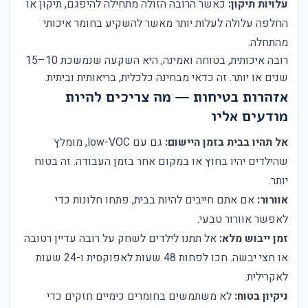
עלויות תיקון:
כאשר הרובה הזולה מתחילה להיפגם, תיקון או
החלפה עלולה לעלות יותר מאשר להשקיע בחומר איכותי
מהתחלה.
רובה איכותית, בטוחה ואמינה, היא השקעה שנמשכת 10–15
שנים או יותר. זה כדאי מבחינה כלכלית, בריאותית וביתית.
אזהרות בטיחות — מה צריכים להיות
מודעים אליו
אל תהיו בבית בזמן היישום:
גם עם low-VOC, מומלץ
שהילדים יהיו בחוץ או במקום אחר בזמן העבודה. זה בטוח
יותר.
אוורור:
אם אתם חייבים להיות בבית, פתחו חלונות כדי
לאפשר אוורור טבעי.
זמן ייבוש מלא:
אל תתנו לילדים לשחק על רובה עדיין רטובה
או חצי יבשה. חכו לפחות 48 שעות לאפוקסית ו-24 שעות
לאקרילית.
ניקיון בטוח:
לא משתמשים בחומרים כימיים חזקים כדי