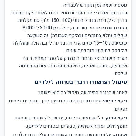
נוספת, וכמה זמן תוקדש לעבודה.
בחברתנו, אנו מציעים הערכות מחיר חינם לאחר ביקור בשטח.
בדרך כלל, דירה בגודל בינוני (100–150 מ"ר) עם מקלחת
ומטבח שצריכים חידוש רובה, יעלה בין 3,000 ל-8,000
שקלים (תלוי בחומרים ובהיקף העבודה). זה השקעה
שנמשכת 10–15 שנים או יותר, בניגוד לרובה זולה שעלולה
להזדקק לחידוש תוך כמה שנים.
הערה חשובה: אל תבחרו רובה רק על סמך המחיר. רובה
איכותית, בטוחה ואמינה, היא השקעה בבריאות המשפחה
שלכם.
טיפול וצחצוח רובה בטוחה לילדים
לאחר שהרובה התייבשה, טיפול בה הוא פשוט:
ניקוי יומיומי:
סתם סבון ומים חמים. אין צורך בחומרים כימיים
חזקים.
ניקוי עמוק:
כל שבועות ספורות, אפשר להשתמש בתמיסת
חומץ חלש וסודה לשתייה (טבעיים ובטוחים לילדים).
אזהרה:
אל תשתמשו בחומרים קשים או בעלי ריח חזק (כמו