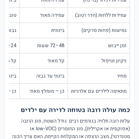
עמידות לכלור (בריכה)
עמידה מאוד
בינונית 
עמידות ללחות (חדר רטוב)
עמידה מאוד
טובה עד
גמישות (פחות סדקים)
בינונית
גבוהה
זמן ייבוש
48–72 שעות
24–48 שעות
ניקיון וטיפול
קל מאוד
קל מאוד
מחיר
בינוני עד גבוה
בינוני
מתאימה לילדים עם אלרגיות
כן — מומלץ מאוד
כן — מו
כמה עולה רובה בטוחה לדירה עם ילדים
עלות רובה תלויה בגורמים רבים: גודל השטח, סוג הרובה
(אפוקסית או אקרילית), סוג החומרים (low-VOC או
סטנדרטי), מצב הרצפה או המקלחת הקיימת, האם צריך הכנה