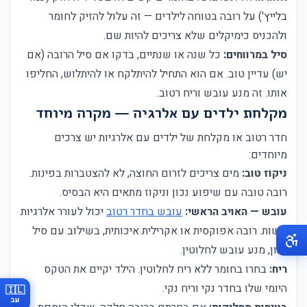
בלייץ') על רובה בטוחה לילדים — זה עלול להזיק לחומר
ולהכניס כימיקלים שלא צריכים להיות שם.
סיל במרווחים:
כל שנה או שנתיים, בדקו אם סיל הרובה (אם
יש) עדיין טוב. אם הוא התחיל להיתלקח או להיתלוש, החליפו
אותו. זה מנע עובש וריח רטוב.
מקלחת ילדים עם אלרגיה — מקרה מיוחד
חדר רטוב או מקלחת של ילדים עם אלרגיות יש צרכים
מיוחדים:
ניקוז טוב:
מים צריכים לזרום החוצה, לא להצטברות בפינות.
רובה טובה עם שיפוע נכון וניקוז מתאים היא הבסיס.
עובש — האויב הראשי:
עובש בחדר רטוב
יכול לעורר אלרגיות
קשות. רובה אפוקסית או אקרילית איכותית, בשילוב עם סיל
נכון, מנע עובש לחלוטין.
ריח:
בחרו בחומר ללא ריח לחלוטין. הילד יקיים את הטקס
היומי שלו בחדר נקי וריח נקי.
🇮🇱
עב