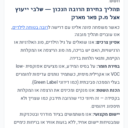
חשש.
תהליך בחירת הרובה הנכון — שלבי ייעוץ
אצל מ.ק פאר מארק
כאשר משפחה פונה אלינו עם דרישה ל
רובה בטוחה לילדים
,
אנו עוברים תהליך מובנה:
אפיון צרכים:
אנו שואלים על גיל הילדים, סוג האלרגיות או
הרגישויות, האם יש בריכה, מה סוג הריצפה או המקלחת
הקיימת, ותנאי הלחות בדירה.
בחירת חומר:
על בסיס המידע, אנו מציעים אפוקסית low-
VOC או אקרילית מימית, כשתמיד נותנים עדיפות לחומרים
בעלי הסמכה סביבתית (כמו דירוגי Green Label).
הכנת השטח:
אנו מנקים ומכינים את הרצפה או המקלחת
בקפידה — זה חיוני כדי שהרובה תידבק כמו שצריך ולא
תיספוג זיהומים.
יישום מקצועי:
אנו משתמשים בציוד מודרני ובטכניקות
שמבטיחות יישום אחיד, ללא בועות אוויר או בריחות כימיים