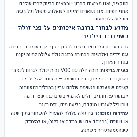
התקציב, ואנו מציעים פתרון שמתאים בדיוק לבית שלכם.
אחרי הסיום, אנו נשארים זמינים לשאלות, טיפול וכל בעיה
שעלולה להיתעורר.
מדוע לבחור ברובה איכותית על פני זולה —
כשמדובר בילדים
זה טבעי שבעלי בתים רוצים לחסוך כסף. אך כשמדובר בדירה
עם ילדים ואלרגיות, הבחירה ברובה זולה עלולה להיות יקרה
בטווח הארוך:
בעיות בריאות:
רובה זולה עם VOC גבוה יכולה לגרום לכאבי
ראש, גירוד בעיניים, בעיות נשימה — במיוחד אצל ילדים
קטנים שמערכת הנשימה שלהם עדיין בתהליך התפתחות.
ייבוש רע:
חומרים זולים לא מתייבשים כמו שצריך, מה
שמוביל לעובש מוקדם, בליעת מים, וריח רטוב.
עמידות נמוכה:
רובה זולה עלולה להתחיל להשחור בתוך שנה
או שתיים (במיוחד אם יש בריכה או כלור), או להיסדק
כשהטמפרטורה משתנה.