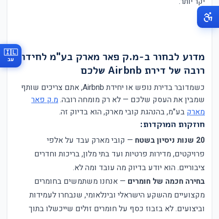
יקר יותר.
🇮🇱
מדוע לבחור ב-מ.ק פאר מארק בע"מ לחידוש
עב
רובה של דירת Airbnb שלכם
כשמדובר בדירת נופש או יחידת Airbnb, אתם צריכים שותף
שמבין את העסק שלכם — לא רק מומחה רובה.
מ.ק פאר
מארק
בע"מ, בהנהגת קובי מארק, הוא בדיוק זה.
חוזקות המוקדות:
20 שנות ניסיון בשטח
— קובי מארק עבד על אלפי
פרויקטים, מדירות פרטיות ועד בתי מלון, בריכות וחדרים
ציבוריים. הוא יודע בדיוק מה עובד ומה לא.
בחירה חכמה של חומרים
— אנחנו משתמשים בחומרים
מקצועיים מהשקע הישראלי ובינלאומי, שנבחרו לעמידות
וביצועים. לא בזבוז כסף על חומרים זולים שייכשלו בתוך