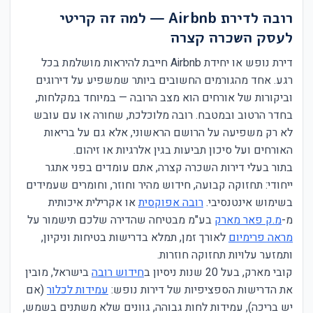
רובה לדירת Airbnb — למה זה קריטי
לעסק השכרה קצרה
דירת נופש או יחידת Airbnb חייבת להיראות מושלמת בכל
רגע. אחד מהגורמים החשובים ביותר שמשפיע על דירוגים
וביקורות של אורחים הוא מצב הרובה — במיוחד במקלחות,
בחדר הרטוב ובמטבח. רובה מלוכלכת, שחורה או עם עובש
לא רק משפיעה על הרושם הראשוני, אלא גם על בריאות
האורחים ועל סיכון תביעות בגין אלרגיות או זיהום.
בתור בעלי דירות השכרה קצרה, אתם עומדים בפני אתגר
ייחודי: תחזוקה קבועה, חידוש מהיר וחוזר, וחומרים שעמידים
בשימוש אינטנסיבי.
רובה אפוקסית
או אקרילית איכותית
מ-
מ.ק פאר מארק
בע"מ מבטיחה שהדירה שלכם תישמור על
מראה פרימיום
לאורך זמן, תמלא בדרישות בטיחות וניקיון,
ותמזער עלויות תחזוקה חוזרות.
קובי מארק, בעל 20 שנות ניסיון ב
חידוש רובה
בישראל, מובין
את הדרישות הספציפיות של דירות נופש:
עמידות לכלור
(אם
יש בריכה), עמידות לחות גבוהה, גוונים שלא משתנים בשמש,