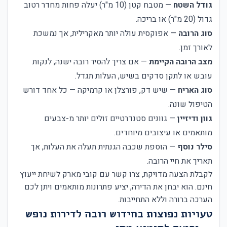
גודל השטח
— מטבח קטן (10 מ"ר) יעלה פחות מחדר רטוב
גדול (20 מ"ר) או בריכה.
סוג הרובה
— אפוקסית עולה יותר מאקרילית, אך נמשכת
לאורך זמן.
מצב הרובה הקיימת
— אם צריך להסיר רובה ישנה, לנקות
עובש או לתקן סדקים בשיש, העלות תגדל.
סוג האריח
— שיש דק, פורצלן או קרמיקה — כל אחד דורש
הטיפול שונה.
גוון ודיזיין
— גוונים סטנדרטיים זולים יותר מ-צבעים
מותאמים או עיצובים מיוחדים.
סילר נוסף
— הוספת שכבה הגנתית תעלה את העלות, אך
תאריך את חיי הרובה.
לקבלת הצעה מדויקת, צרו קשר עם קובי מארק לשיחת ייעוץ
חינם. הוא יבחן את הדירה, יציע פתרונות מותאמים ויתן לכם
הערכה ברורה וללא התחייבות.
טעויות נפוצות בחידוש רובה לדירות נופש