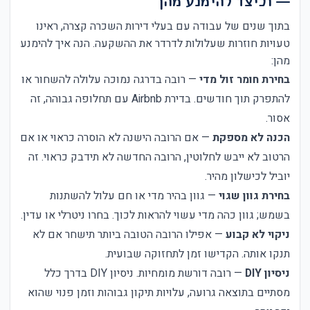
— וכיצד להימנע מהן
בתוך שנים של עבודה עם בעלי דירות השכרה קצרה, ראינו
טעויות חוזרות שעלולות לדרדר את ההשקעה. הנה איך להימנע
מהן:
בחירת חומר זול מדי
— רובה בדרגה נמוכה עלולה להשחור או
להתפרק תוך חודשים. בדירת Airbnb עם תחלופה גבוהה, זה
אסור.
הכנה לא מספקת
— אם הרובה הישנה לא הוסרה כראוי או אם
הרטוב לא ייבש לחלוטין, הרובה החדשה לא תידבק כראוי. זה
יוביל לכישלון מהיר.
בחירת גוון שגוי
— גוון בהיר מדי או חם עלול להשתנות
בשמש; גוון כהה מדי עשוי להראות לכוך. בחרו ניטרלי או עדין.
ניקוי לא קבוע
— אפילו הרובה הטובה ביותר תישחר אם לא
תנקו אותה. הקדישו זמן לתחזוקה שבועית.
ניסיון DIY
— רובה דורשת מומחיות. ניסיון DIY בדרך כלל
מסתיים בתוצאה גרועה, עלויות תיקון גבוהות וזמן פנוי שהוא