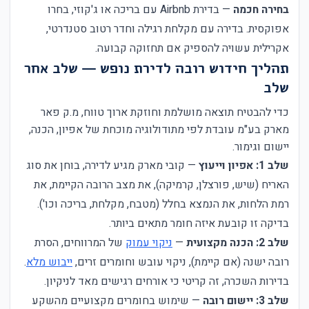
בחירה חכמה
— בדירת Airbnb עם בריכה או ג'קוזי, בחרו
אפוקסית. בדירה עם מקלחת רגילה וחדר רטוב סטנדרטי,
אקרילית עשויה להספיק אם תחזוקה קבועה.
תהליך חידוש רובה לדירת נופש — שלב אחר
שלב
כדי להבטיח תוצאה מושלמת וחוזקת ארוך טווח, מ.ק פאר
מארק בע"מ עובדת לפי מתודולוגיה מוכחת של אפיון, הכנה,
יישום וגימור.
שלב 1: אפיון וייעוץ
— קובי מארק מגיע לדירה, בוחן את סוג
האריח (שיש, פורצלן, קרמיקה), את מצב הרובה הקיימת, את
רמת הלחות, את הנמצא בחלל (מטבח, מקלחת, בריכה וכו').
בדיקה זו קובעת איזה חומר מתאים ביותר.
שלב 2: הכנה מקצועית
—
ניקוי עמוק
של המרווחים, הסרת
רובה ישנה (אם קיימת), ניקוי עובש וחומרים זרים,
ייבוש מלא
.
בדירות השכרה, זה קריטי כי אורחים רגישים מאד לניקיון.
שלב 3: יישום רובה
— שימוש בחומרים מקצועיים מהשקע