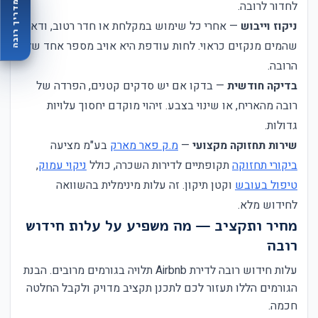
לחדור לרובה.
מדריך רובה
ניקוז וייבוש
— אחרי כל שימוש במקלחת או חדר רטוב, ודאו
שהמים מנקזים כראוי. לחות עודפת היא אויב מספר אחד של
הרובה.
בדיקה חודשית
— בדקו אם יש סדקים קטנים, הפרדה של
רובה מהאריח, או שינוי בצבע. זיהוי מוקדם יחסוך עלויות
גדולות.
שירות תחזוקה מקצועי
—
מ.ק פאר מארק
בע"מ מציעה
ביקורי תחזוקה
תקופתיים לדירות השכרה, כולל
ניקוי עמוק
,
טיפול בעובש
וקטן תיקון. זה עלות מינימלית בהשוואה
לחידוש מלא.
מחיר ותקציב — מה משפיע על עלות חידוש
רובה
עלות חידוש רובה לדירת Airbnb תלויה בגורמים מרובים. הבנת
הגורמים הללו תעזור לכם לתכנן תקציב מדויק ולקבל החלטה
חכמה.