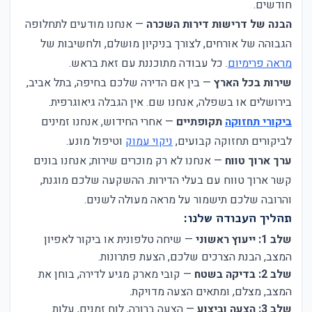
חודשים.
הבנה של דרישות דירות השכרה
— אנחנו מודעים לתחלופה
הגבוהה של אורחים, לצורך בניקיון מושלם, ולחשיבות של
מראה פרימיום
. כל עבודה מתוכננת עם זאת בראש.
שירות בכל הארץ
— בין אם הדירה שלכם בחיפה, בתל אביב,
בירושלים או בשפלה, אנחנו שם. אין הגבלה גיאוגרפית.
ביקורי תחזוקה
תקופתיים
— אחרי החידוש, אנחנו זמינים
לביקורים תחזוקה קבועים,
ניקוי עמוק
וטיפול מונע.
ערך ארוך טווח
— אנחנו לא רק מוכרים שירות; אנחנו בונים
קשר ארוך טווח עם בעלי הדירות. ההשקעה שלכם מוגנת,
והרובה שלכם תישמור על מראה מעולה לשנים.
תהליך העבודה שלנו:
שלב 1: ייעוץ ראשוני
— שיחה טלפונית או ביקור לאפיון
המצב, הבנת הצרכים שלכם, הצעת פתרונות.
שלב 2: בדיקה בשטח
— קובי מארק מגיע לדירה, בוחן את
המצב, מצלם, ומתאים הצעה מדויקת.
שלב 3: הצעה וביצוע
— הצעה ברורה, לוח זמנים, עלות