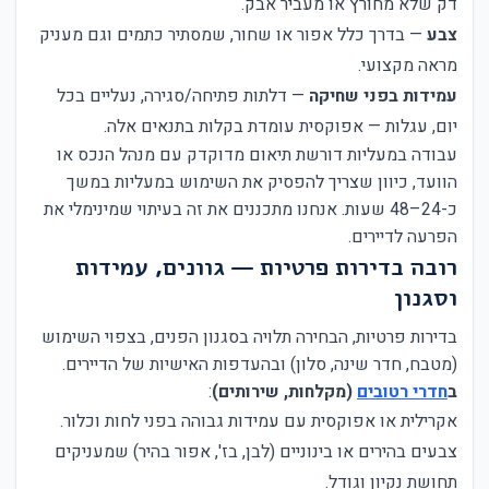
דק שלא מחורץ או מעביר אבק.
צבע
— בדרך כלל אפור או שחור, שמסתיר כתמים וגם מעניק
מראה מקצועי.
עמידות בפני שחיקה
— דלתות פתיחה/סגירה, נעליים בכל
יום, עגלות — אפוקסית עומדת בקלות בתנאים אלה.
עבודה במעליות דורשת תיאום מדוקדק עם מנהל הנכס או
הוועד, כיוון שצריך להפסיק את השימוש במעליות במשך
כ-24–48 שעות. אנחנו מתכננים את זה בעיתוי שמינימלי את
הפרעה לדיירים.
רובה בדירות פרטיות — גוונים, עמידות
וסגנון
בדירות פרטיות, הבחירה תלויה בסגנון הפנים, בצפוי השימוש
(מטבח, חדר שינה, סלון) ובהעדפות האישיות של הדיירים.
ב
חדרי רטובים
(מקלחות, שירותים)
:
אקרילית או אפוקסית עם עמידות גבוהה בפני לחות וכלור.
צבעים בהירים או בינוניים (לבן, בז', אפור בהיר) שמעניקים
תחושת נקיון וגודל.