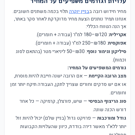
עלויות וגורמים משפיעים על המחיר
מחיר חידוש רובה ב
בניין יוקרה
תלוי בכמה משתנים חשובים.
אנחנו תמיד נותנים הצעת מחיר מדוקדקת לאחר סקר באתר,
אך הנה הטווח הכללי:
אקרילית
: ₪120–180 למ"ר (עבודה + חומרים).
אפוקסית
: ₪180–250 למ"ר (עבודה + חומרים).
סיליקון וגימור נוסף
: ₪30–50 ליניארי מטר (בהתאם לסוג
וכמות).
גורמים המשפיעים על המחיר:
מצב הרובה הקיימת
— אם הרובה ישנה חייבת להיות מוסרת,
או אם יש סדקים וחורים שצריך לתקן, העבודה תיקח יותר זמן
וחומרים.
סוג הריצוף הבסיסי
— שיש, פורצלן, קרמיקה — כל אחד
דורש הכנה שונה.
גודל ומורכבות
— פרויקט גדול (בניין שלם) יכול להיות זול
יותר ללא"ר מאשר דירה בודדת, כיוון שהעלויות הקבועות