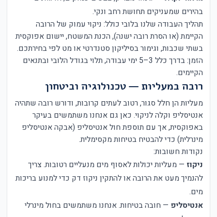
בהירים שמעניקים תחושת רחב ונקי.
תהליך העבודה שלנו בלובי כולל: ניקוי עמוק של הרובה
הקיימת (או הסרת רובה ישנה), הכנת המשטח, יישום אפוקסית
בשתי שכבות, וגימור בסיליקון סטנדרטי או מט לפי בחירתכם.
הזמן: בדרך כלל 3–5 ימי עבודה, תלוי בגודל הלובי ובתנאים
הקיימים.
רובה במעליות — טכנולוגיה וביטחון
מעליות הן חלל סגור, רטוב לעתים קרובות, ודורש רובה שתהיה
אנטיסליפ וקלה לניקוי. כאן גם אנחנו משתמשים בעיקר
באפוקסית, אך עם תוספת חול אנטיסליפ (אבקה אנטיסליפ
מינרלית) כדי להבטיח בטיחות מקסימלית.
נקודות חשובות:
ניקוז
— מעליות יכולות לאסוף מים מנעליים רטובות. צריך
להנמיך מעט את הרובה או להתקין ניקוז דק כדי למנוע בריכות
מים.
אנטיסליפ
— חובה בטיחות. אנחנו משתמשים בחול מינרלי