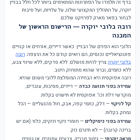
בדף זה תלמדו על הפתרונות המתאימים ביותר לכל חלל בבניין
יוקרה, על התהליך המקצועי שלנו, על עלויות, ועל סיבות
לבחור בפאר מארק לפרויקט שלכם.
רובה בלובי יוקרה — הרישום הראשון של
המבנה
הלובי הוא הפנים של הבניין. כאשר דיירים, אורחים או קנויים
פוטנציאליים נכנסים, הם רואים קודם כל את הרצפה.
רובה
בלובי יוקרה
צריך להיות מושלם: ללא סדקים, ללא שינוי צבע,
ללא כתמים, וברור שהוא מתוחזק היטב.
רובה אפוקסית היא הבחירה המומלצת ללובי משום שהיא:
עמידה בפני תנועה כבדה
— דיירים, מסיבות, עובדים,
מוקדשי דלת וכו'. אפוקסית לא תישרט בקלות.
קל לניקוי
— דלק, כתמי קפה, אבק, חול מהנעליים — הכל
נמחק בקלות.
עמידה בפני כימיקלים
— חומרי ניקוי חזקים, כלור (אם יש
בריכה קרובה) — לא תיגרם נזק.
מראה יוקרתי
— גימור מבריק, צבעים עמוקים, או גוונים