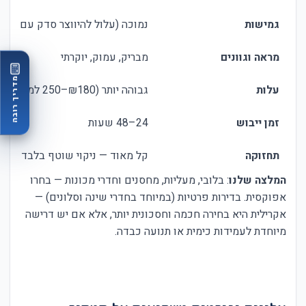
גמישות
נמוכה (עלול להיווצר סדק עם זמן ב
מראה וגוונים
מבריק, עמוק, יוקרתי
מדריך רובה
עלות
גבוהה יותר (₪180–250 למ"ר, תלוי בעבודה)
זמן ייבוש
24–48 שעות
תחזוקה
קל מאוד — ניקוי שוטף בלבד
המלצה שלנו
: בלובי, מעליות, מחסנים וחדרי מכונות — בחרו
אפוקסית. בדירות פרטיות (במיוחד בחדרי שינה וסלונים) —
אקרילית היא בחירה חכמה וחסכונית יותר, אלא אם יש דרישה
מיוחדת לעמידות כימית או תנועה כבדה.