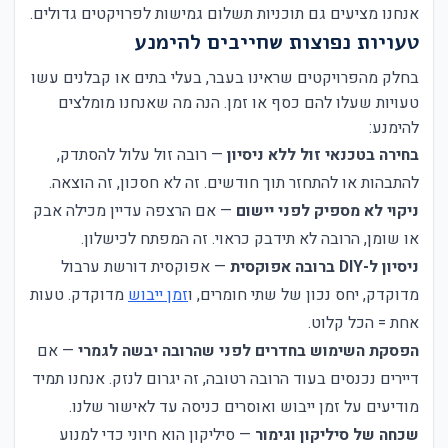
אנחנו מציעים גם תוכניות תשלום גמישות לפרויקטים גדולים.
טעויות נפוצות שחייבים להימנע
בחלק מהפרויקטים שראינו בעבר, בעלי בתים או קבלנים עשו
טעויות שעלו להם כסף או זמן. הנה מה שאנחנו מומלצים
להימנע:
בחירה בטכנאי זול ללא ניסיון
— רובה זול עלול להסתדק,
להתבהות או להתחזר תוך חודשים. זה לא חסכון, זה הוצאה.
ניקוי לא מספיק לפני יישום
— אם הרצפה עדיין מכילה אבק
או שומן, הרובה לא תידבק כראוי. זה המפתח לכישלון.
ניסיון ל-DIY ברובה אפוקסית
— אפוקסית דורשת ערבול
מדוקדק, יחס נכון של שתי חומרים, ו
זמן ייבוש
מדוקדק. טעות
אחת = הכל קלוט.
הפסקת השימוש בחדרים לפני שהרובה יבשה לגמרי
— אם
דיירים נכנסים בעוד הרובה רטובה, זה יגרום לנזק. אנחנו תמיד
מודיעים על זמן ייבוש ואוסרים כניסה עד לאישור שלנו.
שכחה של סיליקון וגימור
— סיליקון הוא חיוני כדי למנוע