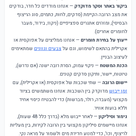
ביקור באתר וסקר מדוקדק
— אנחנו מודדים כל חדר, בודקים
את מצב הרובה הקיימת (סדקים, לחות, כתמים, סוג הריצוף
הבסיסי), ומזהים אתגרים ספציפיים (ניקוז, בידוד, מעבר
לחומרים אחרים).
ייעוץ על בחירת חומרים
— אנחנו ממליצים על אפוקסית או
אקרילית בהתאם לשימוש, וגם על
צבעים וגוונים
שמתאימים
לעיצוב הבניין.
הכנת המשטח
— ניקוי עמוק, הסרת רובה ישנה (אם נדרש),
טיוטוח, יישור, ותיקון סדקים קטנים.
יישום הרובה
— שתי שכבות של אפוקסית (או אקרילית), עם
זמן ייבוש
מדוקדק בין השכבות. אנחנו משתמשים בציוד
מקצועי (מעבדה, רולר, מברשות) כדי להבטיח כיסוי אחיד
וללא בועות אוויר.
גימור וסיליקון
— לאחר ייבוש מלא (בדרך כלל 48 שעות),
אנחנו מיישמים סיליקון מקצועי בין הרובה לקירות, בין מעליות
לריצוף, וכו', כדי למנוע חדירת מים ולשמור על מראה נקי.