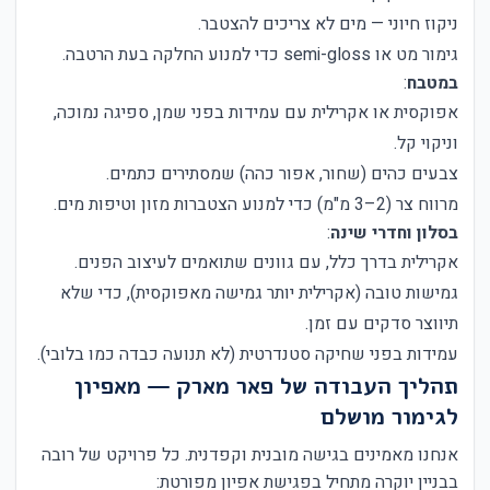
ניקוז חיוני — מים לא צריכים להצטבר.
גימור מט או semi-gloss כדי למנוע החלקה בעת הרטבה.
במטבח
:
אפוקסית או אקרילית עם עמידות בפני שמן, ספיגה נמוכה,
וניקוי קל.
צבעים כהים (שחור, אפור כהה) שמסתירים כתמים.
מרווח צר (2–3 מ"מ) כדי למנוע הצטברות מזון וטיפות מים.
בסלון וחדרי שינה
:
אקרילית בדרך כלל, עם גוונים שתואמים לעיצוב הפנים.
גמישות טובה (אקרילית יותר גמישה מאפוקסית), כדי שלא
תיווצר סדקים עם זמן.
עמידות בפני שחיקה סטנדרטית (לא תנועה כבדה כמו בלובי).
תהליך העבודה של פאר מארק — מאפיון
לגימור מושלם
אנחנו מאמינים בגישה מובנית וקפדנית. כל פרויקט של רובה
בבניין יוקרה מתחיל בפגישת אפיון מפורטת: