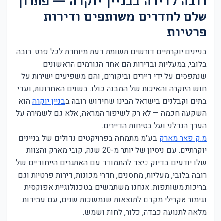
רובה לדירה בבניין יוקרה — פתרון
שלם לחדרים משותפים ודירות
פרטיות
בניינים יוקרתיים דורשים תשומת דעת מיוחדת לכל פרט. רובה
בלובי, במעליות ובדירות הם אחד הגורמים הראשונים
שנתפסים על ידי דיירים וביקורים, והם משפיעים ישירות על
חוש היוקרה והאיכות של המבנה כולו. בשנים האחרונות, ועדי
בתים וקבלנים בישראל הבינו שחידוש רובה ב
בניין יוקרה
הוא
השקעה חכמה — לא רק לשיפור המראה, אלא גם לשמירה על
הערך הנדלני ועל בטיחות הדיירים.
מ.ק פאר מארק
בע"מ מתמחה בפרויקטים גדולים של בניינים
יוקרתיים. עם ניסיון של יותר מ-20 שנה, קובי מארק והצוות
שלו יודעים בדיוק כיצד להתמודד עם האתגרים הייחודיים של
רובה בלובי, מעליות, מחסנים, חדרי מכונות, דירות פרטיות וגם
בריכות משותפות. אנחנו משתמשים בטכנולוגיית אפוקסית
וגימור אקרילי מקדם לתוצאות שנמשכות שנים, עם עמידות
מלאה לתנועה כבדה, כלור, לחות ושמש.