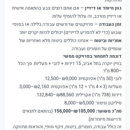
מחולקות.
גוון מיוחד או דיזיין
— אם אתם רוצים צבע בהתאמה אישית
או דיזיין מורכב, זה עלול להוסיף עלות.
זמן העבודה
— פרויקטים שדורשים עבודה בלילה או בסופי
שבוע (כדי לא להפריע לדיירים) יכולים להיות יקרים יותר.
אחריות וביטוח
— אנחנו כוללים ביטוח מלא ואחריות של
שנתיים על חומרים ועבודה.
דוגמה לתמחור בפרויקט ממשי
:
בניין יוקרה בתל אביב, 15 דירות + לובי + מעליות. סך הכל
~800 מ"ר:
לובי (50 מ"ר) אפוקסית: ₪9,000–12,500.
מעליות (3 × 4 מ"ר = 12 מ"ר) אפוקסית: ₪2,160–3,000.
דירות (738 מ"ר) אקרילית: ₪88,560–132,840.
סיליקון וגימור: ₪5,000–8,000.
סה"כ משוער: ₪105,000–156,000
(בהתאם לתנאים
ודרישות מיוחדות).
זה כולל עבודה, חומרים, ביטוח, ניקוי סופי, והוראות תחזוקה.