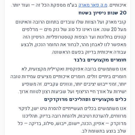
איכותיים.
מ.ק פאר מארק
בע"מ מספקת הכל זה — ועוד יותר.
20 שנות ניסיון בשטח
קובי מארק ועל הצוות שלו עובדים בתחום הרובה והאיטום
מעל 20 שנה. אנו ראינו כל סוג של נזק מים — מדלפים
קטנים בחלונות ועד הצפות קטסטרופליות. הניסיון הזה
מאפשר לנו לאבחן מהר, לבחור את החומר הנכון, ולבצע
עבודה איכותית בדיוק בפעם הראשונה.
חומרים מקצועיים בלבד
אנו משתמשים ברובה אפוקסית ואקרילית מקצועית, לא
חומרים ביתיים זולים. חומרים איכותיים מציעים עמידות טובה
יותר, זמני ייבוש יציבים יותר, וגוונים עקביים. זה משפיע
ישירות על אורך חיי הריצוף ועל שביעות רצון לטווח ארוך.
כלים מקצועיים ותהליכים מדוקדקים
אנו משתמשים בכלים תעשייתיים להסרת טיט ישן, לניקוי
מרווחים, להערכת רטיבות, ולהנחת רובה בדיוק. תהליכנו
מדוקדק — אפיון, הכנה, יישום, ייבוש, סילוג, בדיקה — כל
שלב בוצע בתשומת לב.