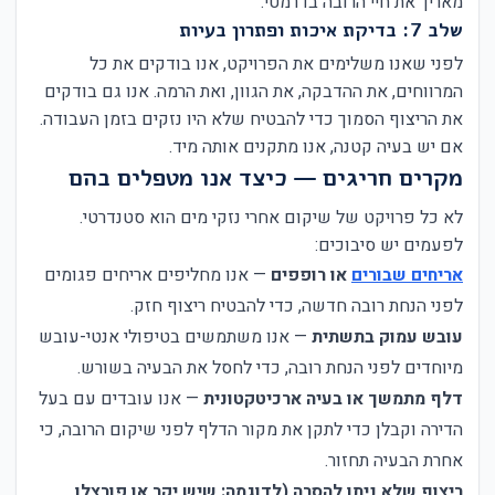
מאריך את חיי הרובה בדרמטי.
שלב 7: בדיקת איכות ופתרון בעיות
לפני שאנו משלימים את הפרויקט, אנו בודקים את כל
המרווחים, את ההדבקה, את הגוון, ואת הרמה. אנו גם בודקים
את הריצוף הסמוך כדי להבטיח שלא היו נזקים בזמן העבודה.
אם יש בעיה קטנה, אנו מתקנים אותה מיד.
מקרים חריגים — כיצד אנו מטפלים בהם
לא כל פרויקט של שיקום אחרי נזקי מים הוא סטנדרטי.
לפעמים יש סיבוכים:
אריחים שבורים
או רופפים
— אנו מחליפים אריחים פגומים
לפני הנחת רובה חדשה, כדי להבטיח ריצוף חזק.
עובש עמוק בתשתית
— אנו משתמשים בטיפולי אנטי-עובש
מיוחדים לפני הנחת רובה, כדי לחסל את הבעיה בשורש.
דלף מתמשך או בעיה ארכיטקטונית
— אנו עובדים עם בעל
הדירה וקבלן כדי לתקן את מקור הדלף לפני שיקום הרובה, כי
אחרת הבעיה תחזור.
ריצוף שלא ניתן להסרה (לדוגמה: שיש יקר או פורצלן