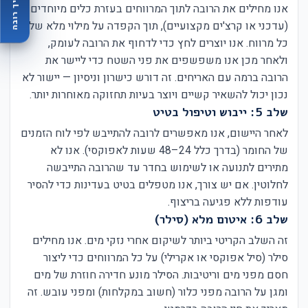
מדריך רובה
אנו מחילים את הרובה לתוך המרווחים בעזרת כלים מיוחדים
(עדכני או קרצ'ים מקצועיים), תוך הקפדה על מילוי מלא של
כל מרווח. אנו יוצרים לחץ כדי לדחוף את הרובה לעומק,
ולאחר מכן אנו משפשפים את פני השטח כדי ליישר את
הרובה ברמה עם האריחים. זה דורש כישרון וניסיון — יישור לא
נכון יכול להשאיר קשיים ויוצר בעיות תחזוקה מאוחרות יותר.
שלב 5: ייבוש וטיפול בטיט
לאחר היישום, אנו מאפשרים לרובה להתייבש לפי לוח הזמנים
של החומר (בדרך כלל 24–48 שעות לאפוקסי). אנו לא
מתירים לתנועה או לשימוש בחדר עד שהרובה התייבשה
לחלוטין. אם יש צורך, אנו מטפלים בטיט בעדינות כדי להסיר
עודפות ללא פגיעה בריצוף.
שלב 6: איטום מלא (סילר)
זה השלב הקריטי ביותר לשיקום אחרי נזקי מים. אנו מחילים
סילר (סיל אפוקסי או אקרילי) על כל המרווחים כדי ליצור
חסם מפני מים וריטיבות. הסילר מונע חדירה חוזרת של מים
ומגן על הרובה מפני כלור (חשוב במקלחות) ומפני עובש. זה