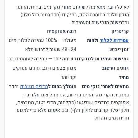
לא כל רובה מתאימה לשיקום אחרי נזקי מים. בחירת החומר
הנכון תלויה בחומרת הנזק, במיקום (חדר רטוב מול סלון),
ובדרישות הגמישות והעמידות.
קריטריון
רובה אפוקסית
עמידות לכלור
ולחות
מעולה — 100% עמידה לכלור, מים וריטיבות
זמן ייבוש
24–48 שעות לייבוש מלא
גמישות ועמידות לסדקים
קשיחה יותר — עמידה לעומסים כבדים
גוונים ועיצוב
מגוון צבעים רחב, גוונים עמוקים
מחיר
יקר יותר
מתאים לאחרי נזקי מים
מומלץ בחום
ל
חדרים רטובים
וחדרי רטו
במרבית מקרי נזקי המים בדירות, אנו ממליצים על רובה
אפוקסית בחדרים שנפגעו (מקלחות, חדרי רטוב, מטבחים,
חלקי סלון קרובים לחלון דלף), וגם איטום מלא כדי למנוע
חדירת מים חוזרת.