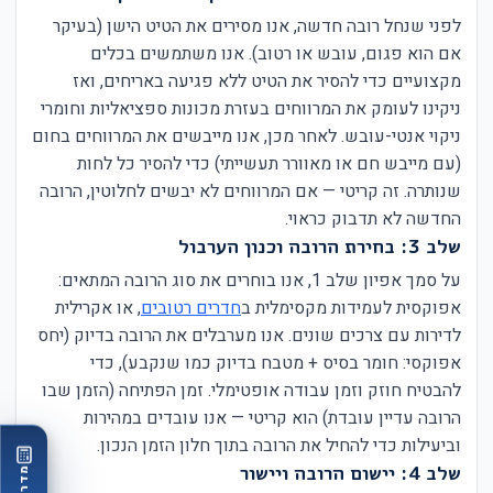
לפני שנחל רובה חדשה, אנו מסירים את הטיט הישן (בעיקר
אם הוא פגום, עובש או רטוב). אנו משתמשים בכלים
מקצועיים כדי להסיר את הטיט ללא פגיעה באריחים, ואז
ניקינו לעומק את המרווחים בעזרת מכונות ספציאליות וחומרי
ניקוי אנטי-עובש. לאחר מכן, אנו מייבשים את המרווחים בחום
(עם מייבש חם או מאוורר תעשייתי) כדי להסיר כל לחות
שנותרה. זה קריטי — אם המרווחים לא יבשים לחלוטין, הרובה
החדשה לא תדבוק כראוי.
שלב 3: בחירת הרובה וכנון הערבול
על סמך אפיון שלב 1, אנו בוחרים את סוג הרובה המתאים:
אפוקסית לעמידות מקסימלית ב
חדרים רטובים
, או אקרילית
לדירות עם צרכים שונים. אנו מערבלים את הרובה בדיוק (יחס
אפוקסי: חומר בסיס + מטבח בדיוק כמו שנקבע), כדי
להבטיח חוזק וזמן עבודה אופטימלי. זמן הפתיחה (הזמן שבו
הרובה עדיין עובדת) הוא קריטי — אנו עובדים במהירות
וביעילות כדי להחיל את הרובה בתוך חלון הזמן הנכון.
שלב 4: יישום הרובה ויישור