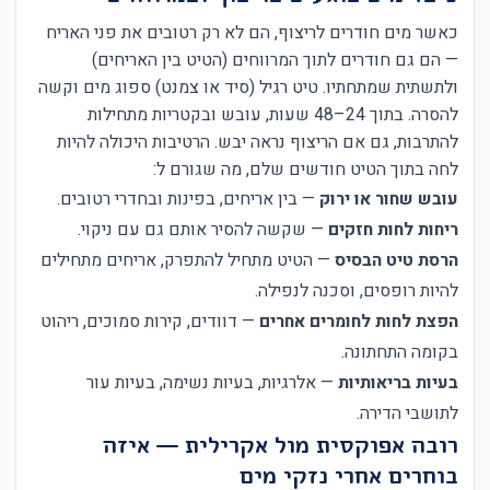
כאשר מים חודרים לריצוף, הם לא רק רטובים את פני האריח
— הם גם חודרים לתוך המרווחים (הטיט בין האריחים)
ולתשתית שמתחתיו. טיט רגיל (סיד או צמנט) ספוג מים וקשה
להסרה. בתוך 24–48 שעות, עובש ובקטריות מתחילות
להתרבות, גם אם הריצוף נראה יבש. הרטיבות היכולה להיות
לחה בתוך הטיט חודשים שלם, מה שגורם ל:
עובש שחור או ירוק
— בין אריחים, בפינות ובחדרי רטובים.
ריחות לחות חזקים
— שקשה להסיר אותם גם עם ניקוי.
הרסת טיט הבסיס
— הטיט מתחיל להתפרק, אריחים מתחילים
להיות רופסים, וסכנה לנפילה.
הפצת לחות לחומרים אחרים
— דוודים, קירות סמוכים, ריהוט
בקומה התחתונה.
בעיות בריאותיות
— אלרגיות, בעיות נשימה, בעיות עור
לתושבי הדירה.
רובה אפוקסית מול אקרילית — איזה
בוחרים אחרי נזקי מים