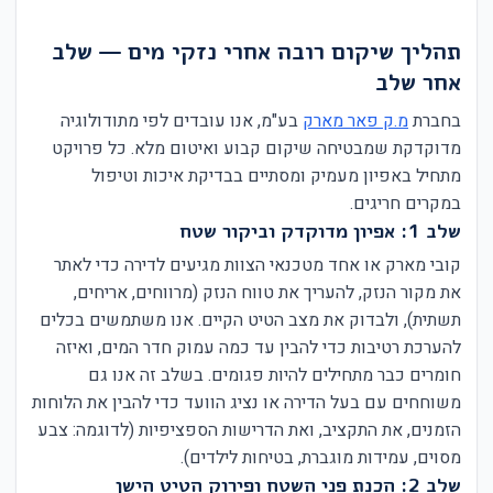
תהליך שיקום רובה אחרי נזקי מים — שלב
אחר שלב
בחברת
מ.ק פאר מארק
בע"מ, אנו עובדים לפי מתודולוגיה
מדוקדקת שמבטיחה שיקום קבוע ואיטום מלא. כל פרויקט
מתחיל באפיון מעמיק ומסתיים בבדיקת איכות וטיפול
במקרים חריגים.
שלב 1: אפיון מדוקדק וביקור שטח
קובי מארק או אחד מטכנאי הצוות מגיעים לדירה כדי לאתר
את מקור הנזק, להעריך את טווח הנזק (מרווחים, אריחים,
תשתית), ולבדוק את מצב הטיט הקיים. אנו משתמשים בכלים
להערכת רטיבות כדי להבין עד כמה עמוק חדר המים, ואיזה
חומרים כבר מתחילים להיות פגומים. בשלב זה אנו גם
משוחחים עם בעל הדירה או נציג הוועד כדי להבין את הלוחות
הזמנים, את התקציב, ואת הדרישות הספציפיות (לדוגמה: צבע
מסוים, עמידות מוגברת, בטיחות לילדים).
שלב 2: הכנת פני השטח ופירוק הטיט הישן