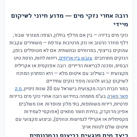
רובה אחרי נזקי מים — מדוע חיוני לשיקום
מיידי
נזקי מים בדירה — בין אם מדלף בחלון, הצפה מצנרור שבור,
דלף מחדר הרטוב או נזק מרטיבות עודפת — משאירים עקבות
עמוקים בריצוף, במרווחים ובתשתית. אם לא מטופלים בזמן,
הנזקים מתרחבים:
עובש בין אריחים
, ריחות לחות, הרסת טיט
הבסיס, וסכנה לבריאות הדיירים. רובה אפוקסית או אקרילית
מקצועית — בשילוב עם איטום מלא — היא הפתרון המוכח
לשיקום קבוע ולהגנה מפני נזקים עתידיים.
בתור חברת רובה מקצועית בישראל עם 20 שנות ניסיון,
מ.ק
פאר מארק
בע"מ מתמחה בחידוש רובה אחרי נזקי מים בדירות
פרטיות, דירות משותפות, בתי מלון ומוסדות. אנו משלבים
אפיון מדוקדק, בחירת חומר מתאים (אפוקסי לעמידות
מקסימלית או אקרילי לגמישות וגוונים), וביצוע מקצועי עם
איטום שלם לטווח ארוך.
כיצד מים פוגעים בריצוף ובמרווחים