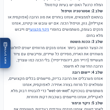
המלח כרגע? האם יש בעיות קודמות?
שלב 2: אסטרטגיה וטיפול
בהתאם לממצאים, אנחנו בוחרים את סוג הרובה (אפוקסית או
אקרילית), גוון, וטיפול הכנה. אם יש עובש או קיטינג, אנחנו
מנקים בעומק, משתמשים בחומרי
ניקוי מקצועי
ים וייבוש
מלא בחום.
שלב 3: הכנת משטח
זה הצעד החשוב ביותר. אנחנו מנקים מרווחים ישנים לחלוטין,
מדריך רובה
משחזים את האריח, מסירים כל שיירים, ומייבשים עם ציוד
תעשייתי (דרייר חם, דיהומידיפייר). בלי הכנה כמו שצריך,
הרובה החדשה לא תישמר.
שלב 4: יישום רובה
אנחנו מערבלים את הרובה בדיוק, מיישמים בכלים מקצועיים,
וממלאים כל מרווח בצורה אחידה. לאפוקסית, אנחנו
משתמשים בטכניקת "wet-on-wet" כדי להבטיח דבוק מלא.
לאקרילית, אנחנו מיישמים בשכבות דקות וחוזרות.
שלב 5: ניקוי וגימור
לאחר יישום, אנחנו מנקים עודפים בעדינות, משטחים את