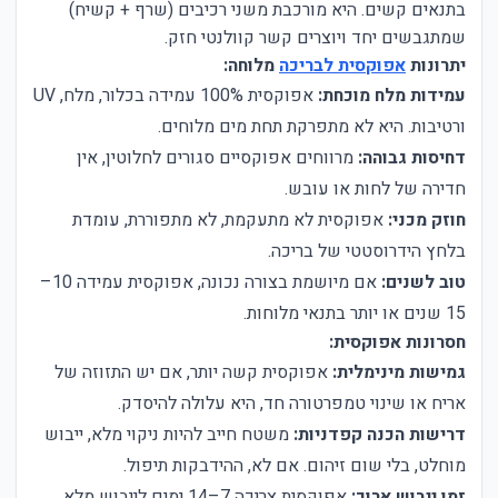
בתנאים קשים. היא מורכבת משני רכיבים (שרף + קשיח)
שמתגבשים יחד ויוצרים קשר קוולנטי חזק.
יתרונות
אפוקסית לבריכה
מלוחה:
עמידות מלח מוכחת:
אפוקסית 100% עמידה בכלור, מלח, UV
ורטיבות. היא לא מתפרקת תחת מים מלוחים.
דחיסות גבוהה:
מרווחים אפוקסיים סגורים לחלוטין, אין
חדירה של לחות או עובש.
חוזק מכני:
אפוקסית לא מתעקמת, לא מתפוררת, עומדת
בלחץ הידרוסטטי של בריכה.
טוב לשנים:
אם מיושמת בצורה נכונה, אפוקסית עמידה 10–
15 שנים או יותר בתנאי מלוחות.
חסרונות אפוקסית:
גמישות מינימלית:
אפוקסית קשה יותר, אם יש התזוזה של
אריח או שינוי טמפרטורה חד, היא עלולה להיסדק.
דרישות הכנה קפדניות:
משטח חייב להיות ניקוי מלא, ייבוש
מוחלט, בלי שום זיהום. אם לא, ההידבקות תיפול.
זמן ייבוש ארוך:
אפוקסית צריכה 7–14 ימים לייבוש מלא