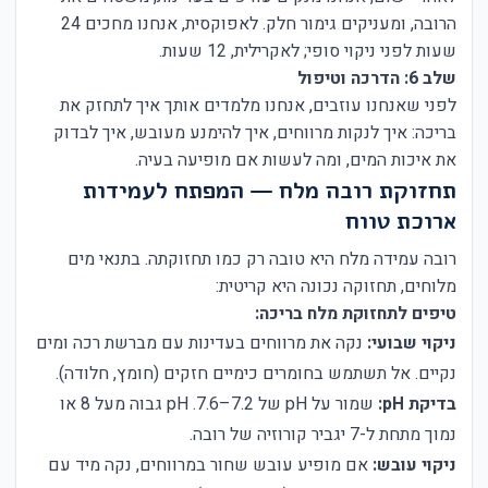
הרובה, ומעניקים גימור חלק. לאפוקסית, אנחנו מחכים 24
שעות לפני ניקוי סופי; לאקרילית, 12 שעות.
שלב 6: הדרכה וטיפול
לפני שאנחנו עוזבים, אנחנו מלמדים אותך איך לתחזק את
בריכה: איך לנקות מרווחים, איך להימנע מעובש, איך לבדוק
את איכות המים, ומה לעשות אם מופיעה בעיה.
תחזוקת רובה מלח — המפתח לעמידות
ארוכת טווח
רובה עמידה מלח היא טובה רק כמו תחזוקתה. בתנאי מים
מלוחים, תחזוקה נכונה היא קריטית:
טיפים לתחזוקת מלח בריכה:
ניקוי שבועי:
נקה את מרווחים בעדינות עם מברשת רכה ומים
נקיים. אל תשתמש בחומרים כימיים חזקים (חומץ, חלודה).
בדיקת pH:
שמור על pH של 7.2–7.6. pH גבוה מעל 8 או
נמוך מתחת ל-7 יגביר קורוזיה של רובה.
ניקוי עובש:
אם מופיע עובש שחור במרווחים, נקה מיד עם