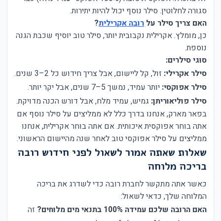
סגורה לחלוטין. סילר נוסף יכול להיות יתירות.
האם צריך סילר על
רובה אקרילית
?
כן, מומלץ. אקרילית נקבובית יותר, סילר טוב יוסיף שכבת הגנה
נוספת.
סוגי סילרים:
סילר אקרילי:
זול, קל ליישום, אבל צריך חידוש כל 2–3 שנים.
סילר אפוקסי:
יותר עמיד, נמשך 5–7 שנים, אבל יקר יותר.
סילר פוליאוריתן:
גמיש, עמיד מלח, אבל דורש הכנה מדויקת.
בפאר מארק, אנחנו בדרך כלל לא ממליצים על סילר נוסף אם
אתה בוחר אפוקסית איכותית. אם אתה בוחר אקרילית, אנחנו
ממליצים על סילר אפוקסי טוב לאחר שנה מהיישום הראשוני.
שאלות שאתה אמור לשאול לפני חידוש רובה
בריכה מלוחה
כאשר אתה מתקשר לחברת רובה כדי לשדרג את בריכה
המלוחה שלך, כדאי לשאול:
האם הרובה שלכם עמידה 100% בתנאי מים מלוחים?
זה