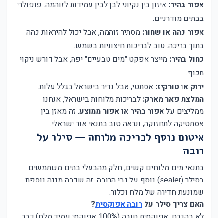
אפור בהיר:
איזון בין נקיוני לבן לבין עמידות לזוהמה. פופולרי
בבתים מודרניים.
אפור כהה או שחור:
מסתיר זוהמה, אבל יכול להיראות כהה
בתוך בריכה. טוב לבריכות חיצוניות בשמש.
כחול בהיר:
מייצר אפקט "מים טבעיים" יפה, אבל דורש ניקוי
תכוף.
ירוק או טורקיז:
אסתטי, אבל נדיר בישראל בגלל עלות.
המלצת פאר מארק:
לבריכות מלוחות בישראל, אנחנו
ממליצים על
אפור בהיר או אפור ממוצע
. זה מאזן בין
אסתטיקה לתחזוקה, ונראה טוב בתנאי אור ישראלי.
איטום נוסף לבריכה מלוחה — סילר על
רובה
בתנאי מים מלוחים קשים, חלק מהבעלי בתים משתמשים
בסילר (sealer) נוסף על גבי הרובה. זה שכבה מגנה נוספת
שמונעת חדירה של מלח וכלור.
האם צריך סילר על
רובה אפוקסית
?
לא בהכרח. אפוקסית טובה (100% אפוקסי עמיד מלח) כבר