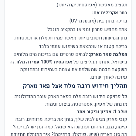
תקציב מאפשר (אפוקסית יקרה יותר).
בחר אקרילית אם:
בריכה בתוך בית (מוגנת מ-UV).
אתה מחפש פתרון זמני או בתקציב מוגבל.
גוון וגמישות חשובים יותר מאשר עמידות מלח ארוכת טווח.
בריכה קטנה או שנמצאת בשימוש עונתי בלבד.
המלצת פאר מארק:
לבתים פרטיים עם בריכות מים מלוחים
בישראל, אנחנו ממליצים על
אפוקסית 100% עמידה מלח
. זה
השקעה חכמה שמשלמת את עצמה בעמידות ובתחזוקה
נמוכה לאורך שנים.
תהליך חידוש רובה מלח אצל פאר מארק
כל פרויקט חידוש רובה מלח בפאר מארק עובר מתודולוגיה
מוכחת של אפיון, אסטרטגיה, ביצוע וגימור:
שלב 1: אפיון וביקור אתר
קובי מארק מגיע לבית שלך, בוחן את בריכה, מרווחים, רובה
קיימת, מצב הזיהום ועובש. הוא שואל: כמה זמן יש לבריכה?
מה סוג האריח (שיש, פורצלן, קרמיקה)? איך מתנהלת תחזוקת