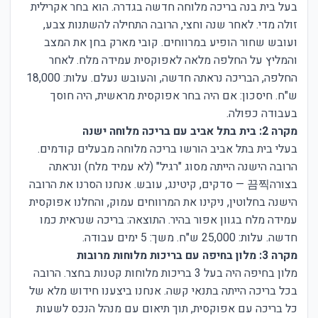
בעל בית בנה בריכה מלוחה חדשה בגדרה. הוא בחר אקרילית
זולה מדי. לאחר שנה וחצי, הרובה התחילה להשתנות צבע,
ועובש שחור הופיע במרווחים. קובי מארק בחן את המצב
והמליץ על החלפה מלאה לאפוקסית עמידה מלח. לאחר
החלפה, הבריכה נראתה חדשה, והעובש נעלם. עלות: 18,000
ש"ח. חיסכון: אם היה בחר אפוקסית מראשית, היה חוסך
בעבודה כפולה.
מקרה 2: בית בתל אביב עם בריכה מלוחה ישנה
בעלי בית בתל אביב הורשו בריכה מלוחה מבעלים קודמים.
הרובה הישנה הייתה מסוג "רגיל" (לא עמיד מלח) ונראתה
בצורה끔찍 — סדקים, קיטינג, עובש. אנחנו הסרנו את הרובה
הישנה בחלוטין, ניקינו את המרווחים עמוק, והחלנו אפוקסית
עמידה מלח בגוון אפור בהיר. התוצאה: בריכה שנראית כמו
חדשה. עלות: 25,000 ש"ח. משך: 5 ימים עבודה.
מקרה 3: מלון בחיפה עם בריכות מלוחות מרובות
מלון בחיפה היה בעל 3 בריכות מלוחות קטנות בחצר. הרובה
בכל בריכה הייתה בתנאי קשה. אנחנו ביצענו חידוש מלא של
כל בריכה עם אפוקסית, תוך תיאום עם מנהל הנכס לשעות