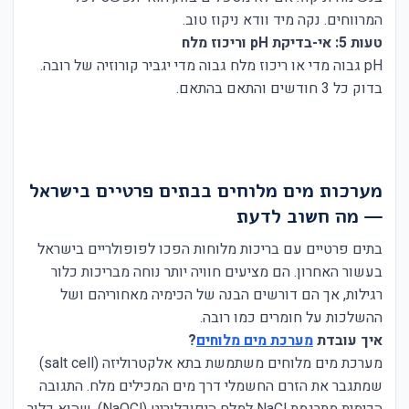
המרווחים. נקה מיד וודא ניקוז טוב.
טעות 5: אי-בדיקת pH וריכוז מלח
pH גבוה מדי או ריכוז מלח גבוה מדי יגביר קורוזיה של רובה.
בדוק כל 3 חודשים והתאם בהתאם.
מערכות מים מלוחים בבתים פרטיים בישראל
— מה חשוב לדעת
בתים פרטיים עם בריכות מלוחות הפכו לפופולריים בישראל
בעשור האחרון. הם מציעים חוויה יותר נוחה מבריכות כלור
רגילות, אך הם דורשים הבנה של הכימיה מאחוריהם ושל
ההשלכות על חומרים כמו רובה.
איך עובדת
מערכת מים מלוחים
?
מערכת מים מלוחים משתמשת בתא אלקטרוליזה (salt cell)
שמתגבר את הזרם החשמלי דרך מים המכילים מלח. התגובה
הכימית מתרגמת NaCl למלח היפוכלוריט (NaOCl), שהוא כלור