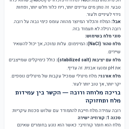
טבעי. זה נותן מים עדינים יותר, ריח כלור חלש יותר, ופחות
גירוי לעיניים ולעור.
אבל:
המלח והכלור המיוצר מהווה עומס כימי גבוה על רובה.
רובה רגילה לא תעמוד בזה.
סוגי מלח בשימוש:
מלח טהור (NaCl):
המינימום. עלות נמוכה, אך יכול להשאיר
שיירים.
מלח עם יציבות (stabilized salt):
כולל כימיקלים שמייצבים
את pH ומנעו אבנית. זה עדיף.
מלח אורגני:
מלח מינרלי שמכיל עקבות של מינרלים נוספים.
יקר יותר, אך טוב יותר לעור.
בריכה מלוחה ורובה — הקשר בין עמידות
מלח ותחזוקה
רובה עמידה מלח חייבת להתמודד עם שלוש סכנות עיקריות:
סכנה 1: קורוזיה ישירה
מלח הוא חומר קורוזיבי. כאשר הוא נוגע בחומרים שאינם