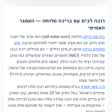
רובה לבית עם בריכה מלוחה — האתגר
האמיתי
בית עם בריכה
מלוחה (salt water pool) הוא שיוך של יוקרה
וטיב חיים, אך הוא מציב אתגר ייחודי לתחזוקת הרובה.
מים
מלוחים בריכה
אינם רק מים רגילים — הם מכילים ריכוז גבוה
של נתרן כלוריד (NaCl) וחומרים נוספים שפועלים כמו סוכן
קורוזיבי רציף על רובה רגילה. כאשר מים מלוחים נוגעים
ברובה בריכה, הם משחתים את המיקרוסטרוקטורה של החומר,
מגבירים סדקים, משחירות, עובש במרווחים, וקיטינג (דלדול)
של החומר עצמו.
מ.ק פאר מארק
בע"מ מתמחה בחידוש רובה מלח לבתים
פרטיים בישראל. בעל ניסיון של 20 שנות בתחום, קובי מארק
יודע בדיוק איזה סוג רובה עמידה מלח הוא הנכון לבריכה שלך
— אפוקסית או אקרילית — ואיך לשמור על תחזוקת מלח טובה
לשנים רבות.