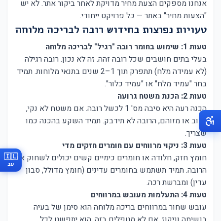
אנחנו מספקים הצעת מחיר מדויקת לאחר ביקור אתר. לא יש
"הצעות מחיר" באתר — כל פרויקט ייחודי.
טעויות נפוצות בחידוש רובה לבריכה מלוחה
טעות 1: שימוש בחומר רובה "רגיל" לבריכה מלוחה
בעלי בתים חושבים שכל רובה זהה. זה לא נכון. רובה רגילה
(לא עמידה מלח) תתפרק תוך 1–2 שנים בתנאי מלוחות. תמיד
בחר "עמיד מלח" או "עמיד כלור".
טעות 2: הכנת משטח גרועה
הכנה רעה היא סיבה מס' 1 לכשל רובה. אם משטח לא נקי,
רטוב או מזוהם, הרובה לא תידבק. תמיד השקע בהכנה כמו
שצריך.
טעות 3: ניקוי מרווחים עם חומרים חזקים מדי
🇮🇱
חומץ חזק, חלודה או חומרים כימיים קשים יכולים לשחוק את
עב
הרובה. תמיד תשתמש בחומרים עדינים (חומץ מדולל, סבון
עדין) ומברשת רכה.
טעות 4: התעלמות מעובש במרווחים
עובש שחור במרווחים בריכה מלוחה הוא סימן של בעיה
בנשימה וניקוז. אם לא מטפלים בזה, הוא יתפשט לכל