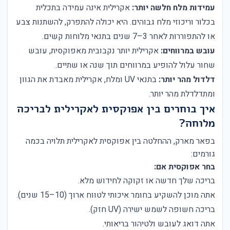
עמידות מלח חלשה יותר:
אקרילית אינה עמידה בתכלית
בכלור וריכוזי מלח גבוהים. היא יכולה להתפרק, להשתנות צבע
או להתפוררות לאחר 3–7 שנים בתנאי מלוחות קשים.
עובש במרווחים:
אקרילית יותר נקבובית מאפוקסית, עובש
שחור עלול להופיע במרווחים תוך שנה או שתיים.
דלדול מהר יותר:
בתנאי UV ומלח, אקרילית מאבדת את הגוון
ומתדלדלת מהר יותר.
איך בוחרים בין אפוקסית לאקרילית לבריכה
מלוחה?
בפאר מארק, ההחלטה בין אפוקסית לאקרילית תלויה בכמה
גורמים:
בחר אפוקסית אם:
בריכה שלך חדשה או זקוקה לחידוש מלא.
אתה מוכן להשקיע בחומר איכותי לטווח ארוך (10–15 שנים).
בריכה חשופה לשמש ישירה (UV חזק).
אתה דואג לעובש ולטיהור בריאותי.