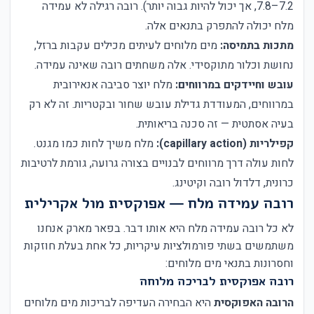
7.2–7.8, אך יכול להיות גבוה יותר). רובה רגילה לא עמידה
מלח יכולה להתפרק בתנאים אלה.
מתכות בתמיסה:
מים מלוחים לעיתים מכילים עקבות ברזל,
נחושת וכלור מתוקסידי. אלה משחתים רובה שאינה עמידה.
עובש וחיידקים במרווחים:
מלח יוצר סביבה אנאירובית
במרווחים, המעודדת גדילת עובש שחור ובקטריות. זה לא רק
בעיה אסתטית — זה סכנה בריאותית.
קפילריות (capillary action):
מלח משיך לחות כמו מגנט.
לחות עולה דרך מרווחים לבנויים בצורה גרועה, גורמת לרטיבות
כרונית, דלדול רובה וקיטינג.
רובה עמידה מלח — אפוקסית מול אקרילית
לא כל רובה עמידה מלח היא אותו דבר. בפאר מארק אנחנו
משתמשים בשתי פורמולציות עיקריות, כל אחת בעלת חוזקות
וחסרונות בתנאי מים מלוחים:
רובה אפוקסית לבריכה מלוחה
הרובה האפוקסית
היא הבחירה העדיפה לבריכות מים מלוחים