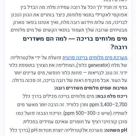
בדף זה תגיד לך הכל על רובה עמידה מלח: מה הבדל בין
אפוקסי לאקרילי בתנאי מלוחות, כיצד בוחרים את הגוון הנכון
לבריכה, מה עלות חידוש רובה מלח, ואיך אנחנו בפאר מארק
מבטיחים שרובה שלך תעמוד בתנאי הקשים של מים מלוחים.
מים מלוחים בריכה — למה הם משדרים
רובה?
מערכת מים מלוחים
בריכה פרטית
פועלת על ידי אלקטרוליזה
של מלח (generatör כלור), המחליפה את הצורך בתוספת כלור
ידני. זה טוב לבריאות — פחות כלור חופשי, מים עדינים יותר
על העור. אבל מנקודת ראות של רובה בריכה, זה סכנה גדולה.
הסיבות שמים מלוחים משדרים רובה:
ריכוז מלח גבוה:
מים מלוחים בריכה מכילים בדרך כלל
2,700–3,400 ppm נתרן כלוריד. זה הרבה יותר מאשר מים
לשתייה (שיש כ-300–500 ppm). הריכוז הגבוה פועל כמו
סוכן קורוזיבי רציף על חומרים שאינם עמידים בתכלית.
pH משתנה:
מערכת אלקטרוליזה יוצרת תנודות pH (בדרך כלל