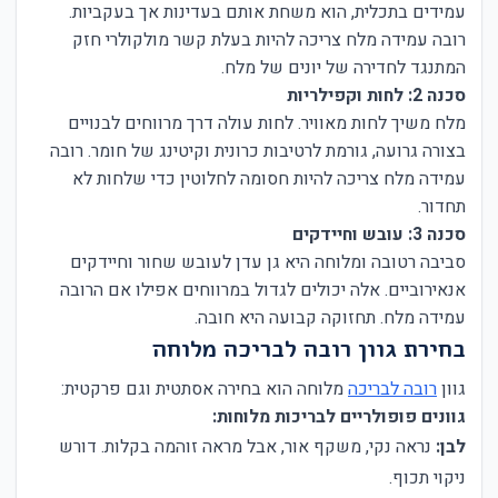
עמידים בתכלית, הוא משחת אותם בעדינות אך בעקביות.
רובה עמידה מלח צריכה להיות בעלת קשר מולקולרי חזק
המתנגד לחדירה של יונים של מלח.
סכנה 2: לחות וקפילריות
מלח משיך לחות מאוויר. לחות עולה דרך מרווחים לבנויים
בצורה גרועה, גורמת לרטיבות כרונית וקיטינג של חומר. רובה
עמידה מלח צריכה להיות חסומה לחלוטין כדי שלחות לא
תחדור.
סכנה 3: עובש וחיידקים
סביבה רטובה ומלוחה היא גן עדן לעובש שחור וחיידקים
אנאירוביים. אלה יכולים לגדול במרווחים אפילו אם הרובה
עמידה מלח. תחזוקה קבועה היא חובה.
בחירת גוון רובה לבריכה מלוחה
גוון
רובה לבריכה
מלוחה הוא בחירה אסתטית וגם פרקטית:
גוונים פופולריים לבריכות מלוחות:
לבן:
נראה נקי, משקף אור, אבל מראה זוהמה בקלות. דורש
ניקוי תכוף.