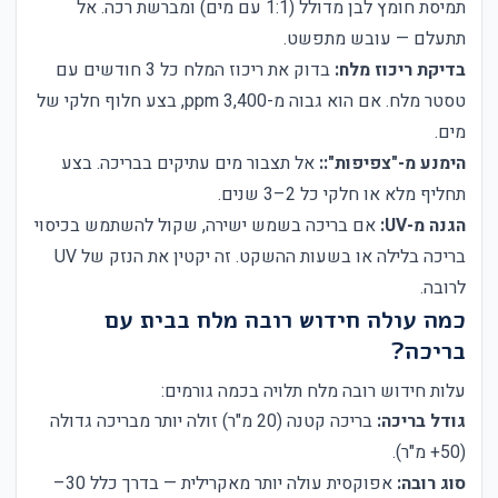
תמיסת חומץ לבן מדולל (1:1 עם מים) ומברשת רכה. אל
תתעלם — עובש מתפשט.
בדיקת ריכוז מלח:
בדוק את ריכוז המלח כל 3 חודשים עם
טסטר מלח. אם הוא גבוה מ-3,400 ppm, בצע חלוף חלקי של
מים.
הימנע מ-"צפיפות"::
אל תצבור מים עתיקים בבריכה. בצע
תחליף מלא או חלקי כל 2–3 שנים.
הגנה מ-UV:
אם בריכה בשמש ישירה, שקול להשתמש בכיסוי
בריכה בלילה או בשעות ההשקט. זה יקטין את הנזק של UV
לרובה.
כמה עולה חידוש רובה מלח בבית עם
בריכה?
עלות חידוש רובה מלח תלויה בכמה גורמים:
גודל בריכה:
בריכה קטנה (20 מ"ר) זולה יותר מבריכה גדולה
(50+ מ"ר).
סוג רובה:
אפוקסית עולה יותר מאקרילית — בדרך כלל 30–