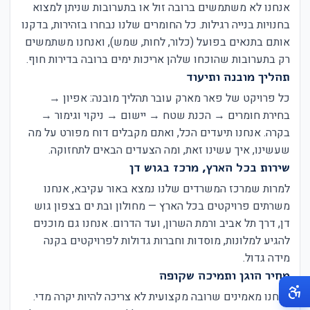
אנחנו לא משתמשים ברובה זול או בתערובות שניתן למצוא
בחנויות בנייה רגילות. כל החומרים שלנו נבחרו בזהירות, בדקנו
אותם בתנאים בפועל (כלור, לחות, שמש), ואנחנו משתמשים
רק בתערובות שהוכחו שלהן אריכות ימים ברובה בדירות חוף.
תהליך מובנה ותיעוד
כל פרויקט של פאר מארק עובר תהליך מובנה: אפיון →
בחירת חומרים → הכנת שטח → יישום → ניקוי וגימור →
בקרה. אנחנו תיעדים הכל, ואתם מקבלים דוח מפורט על מה
שעשינו, איך עשינו זאת, ומה הצעדים הבאים לתחזוקה.
שירות בכל הארץ, מרכז בגוש דן
למרות שמרכז המשרדים שלנו נמצא באור עקיבא, אנחנו
משרתים פרויקטים בכל הארץ — מחולון ובת ים בצפון גוש
דן, דרך תל אביב ורמת השרון, ועד הדרום. אנחנו גם מוכנים
להגיע למלונות, מוסדות וחברות גדולות לפרויקטים בקנה
מידה גדול.
מחיר הוגן ותמיכה שקופה
אנחנו מאמינים שרובה מקצועית לא צריכה להיות יקרה מדי.