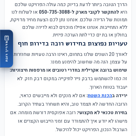
הדרך הטובה ביותר לדעת בדיוק כמה עולה הפרויקט שלכם
היא
להתקשר לקובי מארק ל-050-735-3088
או לשלוח לנו
תמונות של הדירה שלכם. אנחנו נתן לכם הצעת מחיר מדויקת,
ללא התחייבות. אנחנו אפילו מוכנים לבוא לדירה שלכם
בחולון או בת ים כדי לתת הערכה פיזית.
טעויות נפוצות בחידוש רובה בדירות חוף
מדריך רובה
לאורך 20 השנים שלנו בתחום, ראינו הרבה טעויות שחוזרות
על עצמן. הנה מה שחשוב להימנע ממנו:
שימוש ברובה אקרילית בחדרי רטובים או מרפסות חיצוניות:
זה כמו להשתמש בדבק נייר לתיקייה במקום דבק חזק. לא
יעבוד בטווח הארוך.
ירידה ב
הכנת השטח
:
אם לא מנקים ולא מייבשים כראוי,
הרובה החדשה לא תצמד טוב, והיא תשחרר בעתיד הקרוב.
בחירת טכנאי לא מקצועי:
רובה אפוקסית דורשת מומחה. אם
מישהו לא יודע איך להתמודד עם זמני הייבוש הקצרים או
הערבול הנכון, הפרויקט יכול להיכשל.