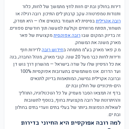
דירות בחולון ובת ים חוות לחץ מתמשך של לחות, כלור
ותנודות טמפרטורה עקב קרבתן לים התיכון. רובה רגילה או
רובה אקרילית
בסיסית לא תעמוד בתנאים אלו — היא תסדק,
תשחור, תפתח מרווחים וקולעת למעשה תוך חודשים ספורים.
זה בדיוק המקום שבו
רובה אפוקסית
מקצועית של פאר
מארק משנה את המשחק.
מ.ק פאר מארק בע"מ מתמחה ב
חידוש רובה
לדירות חוף
ודירות לחות כבר מעל 20 שנה. קובי מארק, מנהל החברה, בנה
את כל הניסיון שלו על שדה בישראל — מהשרון דרך גוש דן
ועד הדרום. אנו משתמשים בתערובות אפוקסיות 100%
וברובה אקרילית גמישה, המותאמות בדיוק לתנאים
הים-תיכוניים של חולון ובת ים.
בדף זה תמצאו הסבר מעמיק על כל הטכנולוגיה, התהליך
וההיתרונות של רובה מקצועית בחוף, בנוסף לתשובות
לשאלות הנפוצות ביותר של בעלי בתים וועדי בתים בחולון
ובת ים.
למה רובה אפוקסית היא החיוני בדירות