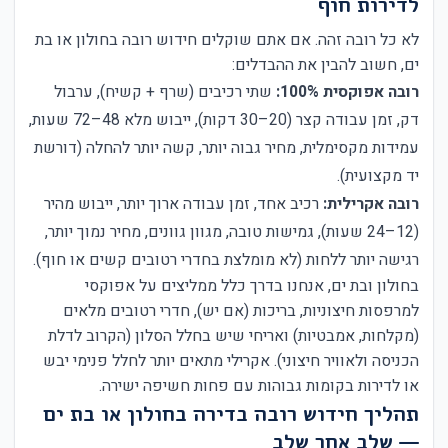
לדירות חוף
לא כל רובה זהה. אם אתם שוקלים חידוש רובה בחולון או בת
ים, חשוב להבין את ההבדלים:
רובה אפוקסית 100%:
שתי רכיבים (שרף + קשיח), ערבול
דק, זמן עבודה קצר (20–30 דקות), ייבוש מלא 48–72 שעות,
עמידות מקסימלית, מחיר גבוה יותר, קשה יותר להחלה (דורשת
יד מקצועית).
רובה אקרילית:
רכיב אחד, זמן עבודה ארוך יותר, ייבוש מהיר
(12–24 שעות), גמישות טובה, מגוון גוונים, מחיר נמוך יותר,
רגישה יותר ללחות (לא מומלצת בחדרי רטובים קשים או חוף).
בחולון ובת ים, אנחנו בדרך כלל ממליצים על אפוקסי
למרפסות חיצוניות, בריכות (אם יש), חדרי רטובים מלאים
(מקלחות, אמבטיות) ואריחי שיש בחלל הסלון (הקרוב לדלת
הכניסה ולאוויר חיצוני). אקרילי מתאים יותר לחלל פנימי יבש
או לדירות בקומות גבוהות עם פחות חשיפה ישירה.
תהליך חידוש רובה בדירה בחולון או בת ים
— שלב אחר שלב