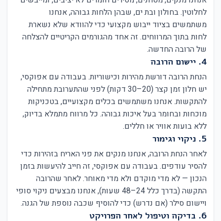
לחלוטין. בחולון ובת ים, שבהן הלחות גבוהה, אנחנו
משתמשים בציוד ייבוש מקצועי כדי להוודא שלא נשארת
לחות בתוך המרווחים. זה אחד מהגורמים הקריטיים להצלחה
של הרובה החדשה.
4. יישום הרובה
הנחת הרובה דורשת מהירות וכישוריות. בעבודה עם אפוקסי,
יש חלון זמן קצר (20–30 דקות) לפני שהתערובת מתחילה
להתקשות. אנחנו משתמשים בכלים מקצועיים, בטכניקות
מוכחות ובחומר בעל איכות גבוהה. כל מרווח מתמלא בדיוק,
ללא בועות אוויר או חללים.
5. ניקוי וגימור
לאחר הנחת הרובה, אנחנו מנקים את פני האריח בזהירות כדי
להסיר עודפים. בעבודה עם אפוקסי, זה חייב להיעשות בזמן
הנכון — לא מדי מוקדם ולא מדי מאוחר. לאחר שהרובה
התקשה (בדרך כלל 24–48 שעות), אנחנו מבצעים ניקוי סופי
ויישום סילר (אם נדרש) כדי להוסיף שכבה נוספת של הגנה.
6. בדיקה וטיפול לאחר הפרויקט