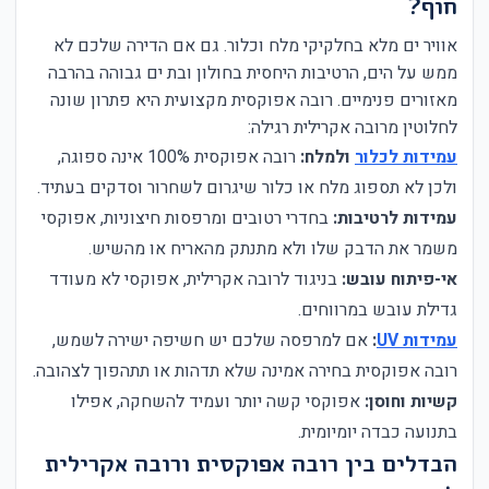
חוף?
אוויר ים מלא בחלקיקי מלח וכלור. גם אם הדירה שלכם לא
ממש על הים, הרטיבות היחסית בחולון ובת ים גבוהה בהרבה
מאזורים פנימיים. רובה אפוקסית מקצועית היא פתרון שונה
לחלוטין מרובה אקרילית רגילה:
עמידות לכלור
ולמלח:
רובה אפוקסית 100% אינה ספוגה,
ולכן לא תספוג מלח או כלור שיגרום לשחרור וסדקים בעתיד.
עמידות לרטיבות:
בחדרי רטובים ומרפסות חיצוניות, אפוקסי
משמר את הדבק שלו ולא מתנתק מהאריח או מהשיש.
אי-פיתוח עובש:
בניגוד לרובה אקרילית, אפוקסי לא מעודד
גדילת עובש במרווחים.
עמידות UV
:
אם למרפסה שלכם יש חשיפה ישירה לשמש,
רובה אפוקסית בחירה אמינה שלא תדהות או תתהפוך לצהובה.
קשיות וחוסן:
אפוקסי קשה יותר ועמיד להשחקה, אפילו
בתנועה כבדה יומיומית.
הבדלים בין רובה אפוקסית ורובה אקרילית