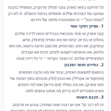
כל פרויקט בפאר מארק עובר תהליך מדוקדק, המתחיל בהבנה
עמוקה של הצרכים שלכם ומסתיים בגימור מושלם. זה לא רק
"הנחת רובה" — זה אסטרטגיה מלאה של חידוש.
1. אפיון וסקר אתר
קובי מארק או אחד מטכנאיו הבכירים יבואו לדירה שלכם
בחולון או בת ים, יבחנו את סוג האריח (פורצלן, שיש,
קרמיקה), את רוחב המרווחים, את מצב הרובה הישנה, את רמת
הלחות, את החשיפה לשמש ולמים, ויבינו את הצרכים
הספציפיים שלכם. זה הצעד הקריטי — כי כל דירה שונה.
2. בחירת חומר ותכנון
בהתאם לתוצאות האפיון, נבחר את סוג הרובה המתאים
(אפוקסי או אקרילי), את הגוון (חלק מגוונים בתוך הטווח של
פאר מארק), את סוג הסילר (אם נדרש) ואת לוח הזמנים.
אנחנו מסבירים לכם בדיוק מה אנחנו עושים ולמה.
3. הכנת השטח
זה לא דבר קל. אם יש רובה ישנה שחורה, עובש או סדקים,
אנחנו מנקים, מטחנים, מסירים חומרים לא יציבים, ומייבשים