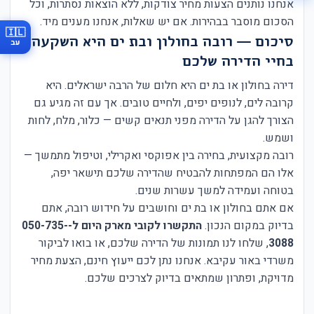
אנחנו נותנים הצעות מחיר צודקות, ללא הוצאות נסתרות, וכל
הסכום מוסבר בבהירות. אם יש שאלות, אנחנו מענים מיד.
🇮🇱
סיכום — רובה בחולון ובת ים היא השקעה
עב
בחיי הדירה שלכם
דירה בחולון או בת ים היא חלום של הרבה ישראלים. היא
קרובה לים, לנופים יפים, ולחיים טובים. אך עם זה מגיע גם
הצורך להגן על הדירה מפני תנאים קשים — כלור, מלח, לחות
ושמש.
רובה מקצועית, בחירה בין אפוקסי ואקרילי, וטיפול מתמשך —
אלו הם המפתחות להבטיח שהדירה שלכם תישאר יפה,
בטוחה ועמידה למשך עשרות שנים.
אם אתם בחולון או בת ים וחושבים על חידוש רובה, אתם
בדיוק במקום הנכון.
התקשרו לקובי מארק היום ל-050-735-
3088
, שלחו לנו תמונות של הדירה שלכם, או בואו לביקור
משרדי באור עקיבא. אנחנו נתן לכם ייעוץ חינם, הצעת מחיר
מדויקת, ופתרון שמתאים בדיוק לצרכים שלכם.