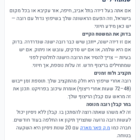
אם אתה בעל דירה בתל אביב, חיפה, אור עקיבא או בכל מקום
בישראל, וזה הפעם הראשונה שלך בשיפוץ גדול עם רובה —
יש כאן מידע חיוני:
בדוק את המשטח הקיים
אם זו דירה ישנה, ייתכן שיש כבר רובה ישנה שנדרדרה. בדוק
אם היא שלמה, או אם יש סדקים, עובש או ניתוק. אם יש
בעיות — צריך להסיר את הרובה הישנה לחלוטין לפני
שמתחילים בריצוף חדש. זה עלות נוספת, אך חיוני.
תקציב ולוח זמנים
רובה אחרי שיפוץ היא חלק מהתקציב שלך. תוספת זמן ייבוש
(48–72 שעות אחרי ריצוף) אומרת עיכוב בפרויקט. תכנן את
זה מראש עם קבלן הריצוף שלך.
בחר קבלן רובה מנוסה
זה לא משהו שאתה רוצה להסתכן בו. קבלן ללא ניסיון יכול
לעשות רובה גרועה שתצריך תיקון או החלפה בעוד חודשים.
חברה כמו
מ.ק פאר מארק
עם 20 שנות ניסיון היא השקעה
בטוחה.