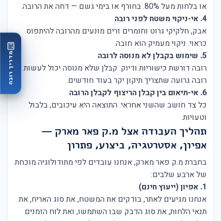
או בלחות מעל 80%. בחורף או בימי גשם — דחה את הרובה.
4. אי-ניקוי משטח לפני רובה
אבק, חלקיקי גרוט וחומרים זרים מונעים מהרובה להיתפוס
כראוי. ניקוי מעמיק הוא חובה.
5. שימוש בקבלן לא מנוסה לרובה
מדריך רובה
רובה דורשת כישוריות ודיוק. קבלן שלא מנוסה יכול לעשות
רובה גרועה שתצריך תיקון יקר בעוד חודשים.
6. אי-תיאום בין קבלן הריצוף לקבלן הרובה
כל צד חושב שהשני אחראי. התוצאה היא עיכובים, בלבול
וטעויות.
תהליך העבודה אצל מ.ק פאר מארק —
אפיון, אסטרטגיה, ביצוע, פתרון
בחברת מ.ק פאר מארק, אנחנו עובדים לפי מתודולוגיה מוכחת
של ארבע שלבים:
1. אפיון (ייעוץ חינם)
אנחנו מגיעים לאתר, בודקים את המשטח, את סוג האריח, את
תנאי הלחות, את סוג הדבק שבו השתמשו, ואת לוח הזמנים