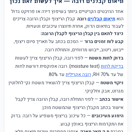
תיאום קבלנים רובה — איך לעשות זאת נכון
אחד ההיבטים הקריטיים ביותר בשיפוץ דירה או פרויקט גדול
הוא
תיאום קבלנים
רובה
. קבלן הריצוף וקבלן הרובה צריכים
לעבוד בתיאום הדוק, אחרת תיווצרו עיכובים וטעויות.
כיצד לתאם בין קבלן הריצוף לקבלן הרובה:
קבע לוח זמנים ברור
— הסכם בכתב על תאריך סיום ריצוף,
ייבוש, ריטוב, ייבוש מרווחים, והתחלת רובה.
בדוק לחות משטח
— לפני רובה, קבלן הריצוף צריך לעשות
בדיקת לחות
(moisture test). רובה אפוקסית דורשת לחות
של עד 70% RH;
רובה אקרילית
עד 80%.
ניקוי משטח
— קבלן הריצוף צריך להשאיר משטח נקי לחלוטין
מגרוט, אבק וחלקיקי.
אישור בכתב
— לפני התחלת רובה, קבלן הרובה צריך לקבל
אישור בכתב מקבלן הריצוף שהמשטח מוכן.
הימנע מעיכובים
— כל עיכוב בריצוף משפיע על רובה. בדוק
את התקדמות הריצוף באופן קבוע.
בחברת
מ.ק פאר מארק
, אנחנו מספקים שירות תיאום מלא: