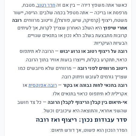
כאשר אתה משפץ דירה — בין אם זה
חדר רטוב
, מטבח,
מרפסת או בריכה — אתה מטפל בכמה שלבים: הריסה, יישור
משטח, ריצוף (קרמיקה, שיש, פורצלן), וריטוב מרווחים.
רובה
אחרי שיפוץ
היא השלב האחרון שצריך לקרות, אך לעיתים
קרובות מתבצעת בשלב הלא נכון או בתנאים שגויים.
הבעיות העיקריות:
רובה על ריצוף רטוב או גרוע יבוש
— הרובה לא תיתפוס
כראוי, תתקרע בקלות, וייוצרו בועות אוויר בתוך הרובה.
ריטוב מרווחים לפני רובה
— מרווחים שלא מיובשים כמו
שצריך גורמים לעובש וניתוק רובה.
רובה בתנאי לחות גבוהה או בקור
—
רובה אפוקסית
או
אקרילית לא תיתפוס כראוי בתנאים אלו.
אי-תיאום בין קבלן הריצוף לקבלן הרובה
— כל צד חושב
שהשני אחראי, והתוצאה היא עיכובים וכשל.
סדר עבודות נכון: ריצוף ואז רובה
הסדר הנכון הוא פשוט, אך דורש תיאום: