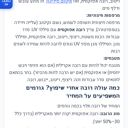
🇮🇱
ריטוב, רובה אפוקסית, ואז
איטום סיליקון
. זה מונע עובש
עב
ודלף מים.
מרפסות חיצוניות:
מרפסה חיצונית חשופה לשמש, גשם וקיטוב (עלייה וירידה
בטמפרטורה). צריך
רובה אפוקסית
עם סיללר UV. סדר
עבודות: הכנת משטח, ריצוף, ריטוב, רובה אפוקסית, וסיללר
מגן. הסיללר מגן מפני UV וגורם לרובה להיות עמידה לשנים
רבות.
מטבחים:
מטבח יכול להיות עם רובה אקרילית (אם הוא פנימי ויבש
יחסית) או אפוקסית (אם יש הרבה לחות מהכיור). בחר בהתאם
לתנאים. סדר עבודות זהה: ריצוף, ריטוב, ייבוש, רובה.
כמה עולה רובה אחרי שיפוץ? גורמים
המשפיעים על המחיר
המחיר של רובה תלוי בכמה גורמים:
סוג הרובה:
רובה אפוקסית יקרה יותר מאקרילית (בדרך כלל
30–50% יותר).