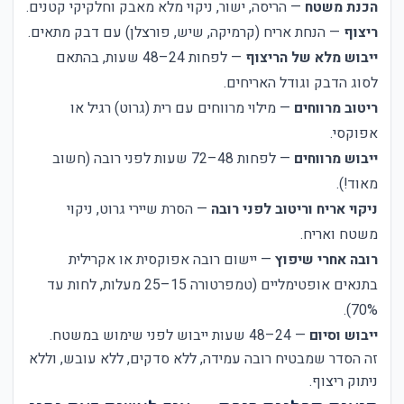
הכנת משטח
— הריסה, ישור, ניקוי מלא מאבק וחלקיקי קטנים.
ריצוף
— הנחת אריח (קרמיקה, שיש, פורצלן) עם דבק מתאים.
ייבוש מלא של הריצוף
— לפחות 24–48 שעות, בהתאם
לסוג הדבק וגודל האריחים.
ריטוב מרווחים
— מילוי מרווחים עם רית (גרוט) רגיל או
אפוקסי.
ייבוש מרווחים
— לפחות 48–72 שעות לפני רובה (חשוב
מאוד!).
ניקוי אריח וריטוב לפני רובה
— הסרת שיירי גרוט, ניקוי
משטח ואריח.
רובה אחרי שיפוץ
— יישום רובה אפוקסית או אקרילית
בתנאים אופטימליים (טמפרטורה 15–25 מעלות, לחות עד
70%).
ייבוש וסיום
— 24–48 שעות ייבוש לפני שימוש במשטח.
זה הסדר שמבטיח רובה עמידה, ללא סדקים, ללא עובש, וללא
ניתוק ריצוף.