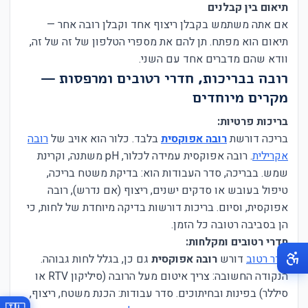
תיאום בין קבלנים
אם אתה משתמש בקבלן ריצוף אחד וקבלן רובה אחר —
תיאום הוא מפתח. תן להם את מספרי הטלפון של זה של זה,
וודא שהם מדברים אחד עם השני.
רובה בבריכות, חדרי רטובים ומרפסות —
מקרים מיוחדים
בריכות פרטיות:
בריכה דורשת
רובה אפוקסית
בלבד. כלור הוא אויב של
רובה
אקרילית
. רובה אפוקסית עמידה לכלור, pH משתנה, וקרינת
שמש. בבריכה, סדר העבודות הוא: בדיקת משטח בריכה,
טיפול בעובש או סדקים ישנים, ריצוף (אם נדרש), רובה
אפוקסית, וסיום. בריכות דורשות בדיקה מיוחדת של לחות, כי
הן בסביבה רטובה כל הזמן.
חדרי רטובים ומקלחות:
חדר רטוב
דורש
רובה אפוקסית
גם כן, בגלל לחות גבוהה.
הנקודה החשובה: צריך איטום מעל הרובה (סיליקון RTV או
סיללר) בפינות ובחיתוכים. סדר עבודות: הכנת משטח, ריצוף,