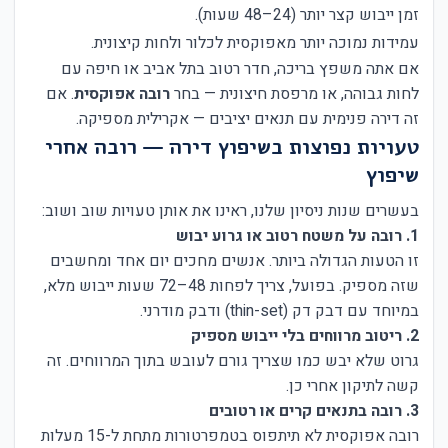
זמן ייבוש קצר יותר (24–48 שעות).
עמידות נמוכה יותר מאפוקסית לכלור ולחות קיצונית.
אם אתה משפץ בריכה, חדר רטוב בתל אביב או חיפה עם
לחות גבוהה, או מרפסת חיצונית — בחר
רובה אפוקסית
. אם
זה דירה פנימית עם תנאים יציבים — אקרילית מספיקה.
טעויות נפוצות בשיפוץ דירה — רובה אחרי
שיפוץ
בעשרים שנות ניסיון שלנו, ראינו את אותן טעויות שוב ושוב:
1. רובה על משטח רטוב או גרוע יבוש
זו הטעות הגדולה ביותר. אנשים מחכים יום אחד ומחשבים
שזה מספיק. בפועל, צריך לפחות 48–72 שעות ייבוש מלא,
במיוחד עם דבק דק (thin-set) ודבק מודרני.
2. ריטוב מרווחים בלי ייבוש מספיק
גרוט שלא יבש כמו שצריך גורם לעובש בתוך המרווחים. זה
קשה לתיקון אחרי כן.
3. רובה בתנאים קרים או רטובים
רובה אפוקסית לא תיתפוס בטמפרטורות מתחת ל-15 מעלות