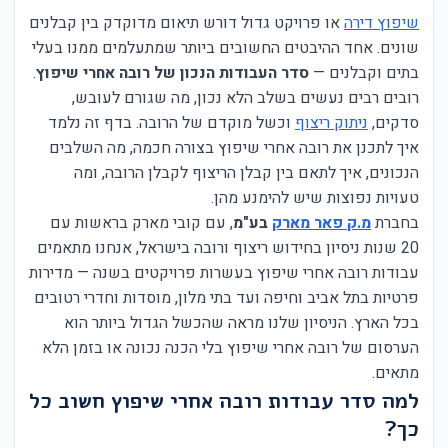
שיפוץ דירה
או פרויקט גדול דורש תיאום מדוקדק בין קבלנים
שונים. אחד ההיבטים החשובים ביותר שמתעלמים ממנו בעלי
בתים וקבלנים —
סדר העבודות הנכון של רובה אחרי שיפוץ
.
רובים רבים נעשים בשלב הלא נכון, מה שגורם לעובש,
סדקים,
ניתוק ריצוף
וכשל מוקדם של הרובה. בדף זה נלמד
איך לתכנן את רובה אחרי שיפוץ בצורה חכמה, מה השלבים
הנכונים, איך לתאם בין קבלן הריצוף לקבלן הרובה, ומה
טעויות נפוצות שיש להימנע מהן.
בחברת
מ.ק פאר מארק
בע"מ
, עם קובי מארק בראשות עם
20 שנות ניסיון בחידוש ריצוף ורובה בישראל, אנחנו מתאמים
עבודות רובה אחרי שיפוץ בעשרות פרויקטים בשנה — מדירות
פרטיות בתל אביב וחיפה ועד בתי מלון, מוסדות וחדרי רטובים
בכל הארץ. הניסיון שלנו מראה שהכשל הגדול ביותר הוא
הערסום של רובה אחרי שיפוץ בלי הכנה נכונה או בזמן הלא
מתאים.
למה סדר עבודות רובה אחרי שיפוץ חשוב כל
כך?