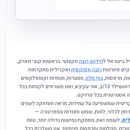
יל בישראל ל
חידוש רובה
מקצועי. בראשות קובי מארק,
רובה אפוקסית
ואקרילית מתקדמות
ות, מרפסות,
בתי מלון
, מסעדות, מוסדות וקומפלקסים
ציבוריים גדולים. המשרד הראשי שלנו נמצא ברוטשילד 13/ב, אור עקיבא, ואנו משרתים לקוחות בכל
ה אסטרטגית בכל פרויקט.
קריטית שמשפיעה על עמידות, מראה ותחזוקה לשנים
ופן לכלור, לחות, שמש ותנודות טמפרטורה —
לית
, לעומת זאת, מספקת גמישות גדולה יותר, טווח
ובים, מקלחות ומרפסות פנימיות. אנו משלבים בכל