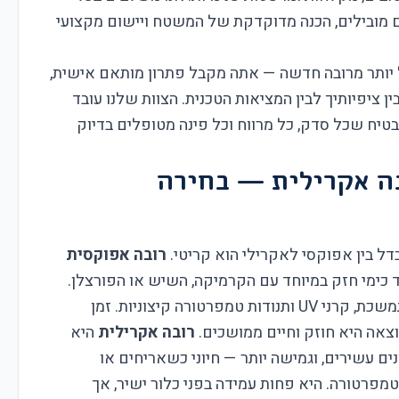
 מובילים, הכנה מדוקדקת של המשטח ויישום מקצועי
יותר מרובה חדשה — אתה מקבל פתרון מותאם אישית,
ין ציפיותיך לבין המציאות הטכנית. הצוות שלנו עובד
טיח שכל סדק, כל מרווח וכל פינה מטופלים בדיוק
ה אקרילית — בחירה
דל בין אפוקסי לאקרילי הוא קריטי.
רובה אפוקסית
 כימי חזק במיוחד עם הקרמיקה, השיש או הפורצלן.
היא עמידה בפני כלור (חיוני בבריכות), לחות מתמשכת, קרני UV ותנודות טמפרטורה קיצוניות. זמן
רובה אקרילית
היא
ונים עשירים, וגמישה יותר — חיוני כשאריחים או
מפרטורה. היא פחות עמידה בפני כלור ישיר, אך