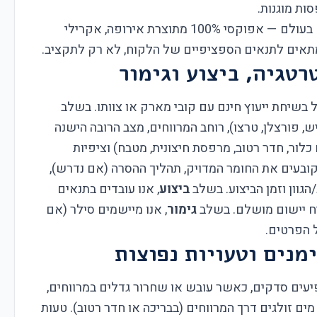
ות מוגנות.
בקובי מארק, אנו משתמשים בחומרים מובילים בעולם — אפוקסי 100% מתוצרת אירופה, אקרילי
מתאים לתנאים הספציפיים של הלקוח, לא רק לתקציב.
רטגיה, ביצוע וגימור
בשיחת ייעוץ חינם עם קובי מארק או צוותו. בשלב
ש, פורצלן, טרצו), רוחב המרווחים, מצב הרובה הישנה
כלור, חדר רטוב, מרפסת חיצונית, מטבח) וציפיות
 קובעים את החומר המדויק, תהליך ההסרה (אם נדרש),
הגוון וזמן הביצוע. בשלב
ביצוע
, אנו עובדים בתנאים
יח יישום מושלם. בשלב
גימור
, אנו מיישמים סילר (אם
 הפרטים.
מנים וטעויות נפוצות
יעים סדקים, כאשר עובש או שחרור גדלים במרווחים,
 זולגים דרך המרווחים (בבריכה או חדר רטוב). טעות