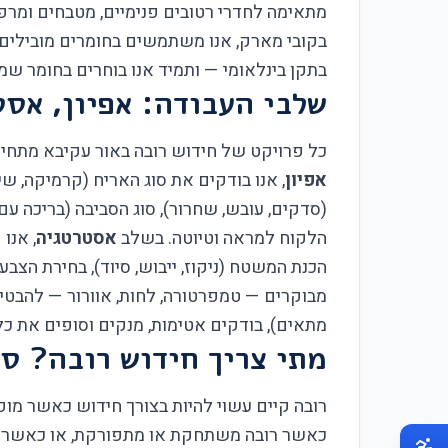
מתאימה לחדרי רטובים פנימיים, מטבחים ומרפס
בתקן בינלאומי — ותמיד אנו בוחרים בחומר ש
שלבי העבודה: אפיון, אסט
כל פרויקט של חידוש רובה באור עקיבא מתחיל 
אפיון
, אנו בודקים את סוג האריח (קרמיקה, שי
(סדקים, עובש, שחרור), סוג הסביבה (בריכה עם 
הלקוח למראה וטיוטה. בשלב
אסטרטגיה
, אנו
הכנת המשטח (ניקוז, ייבוש, סיוד), בחירת הצבע/
מבוקרים — טמפרטורה, לחות, אוורור — להבט
מתאים), בודקים אטימות, מנקים וסופים את כל
מתי צריך חידוש רובה? סי
רובה קיים עשוי להיות בצורך חידוש כאשר מופ
כאשר רובה משתחקת או מתפורקת, או כאשר מים