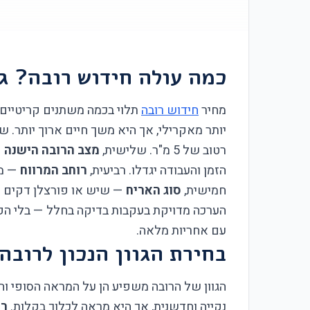
כמה עולה חידוש רובה? ג
מחיר
חידוש רובה
תלוי בכמה משתנים קריטיים
יותר מאקרילי, אך היא משך חיים ארוך יותר. שנ
רטוב של 5 מ"ר. שלישית,
מצב הרובה הישנה
—
הזמן והעבודה יגדלו. רביעית,
רוחב המרווח
חמישית,
סוג האריח
— שיש או פורצלן דקים דו
הערכה מדויקת בעקבות בדיקה בחלל — בלי הפת
עם אחריות מלאה.
בחירת הגוון הנכון לרוב
הגוון של הרובה משפיע הן על המראה הסופי וה
נקייה וחדשנית, אך היא מראה לכלוך בקלות.
רו