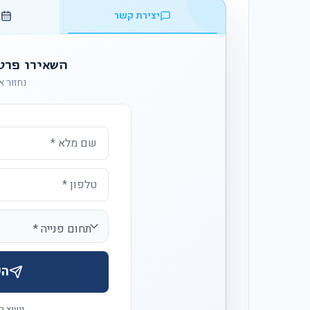
יצירת קשר
ק
השאירו פרט
נחזור אליכ
הש
ייעוץ ר