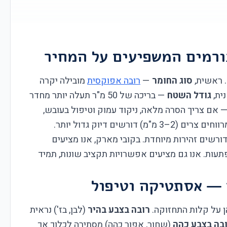
ורמים המשפיעים על המחיר
. ראשית,
סוג החומר
—
רובה אפוקסית
מובילה יקרה
ית,
גודל השטח
— בריכה של 50 מ"ר תעלה יותר מחדר
 אם צריך הסרה מלאה, ניקוד עמוק וטיפול בעובש,
— מרווחים צרים (2–3 מ"מ) דורשים דיוק גדול יותר.
רשים זהירות מיוחדת. בקובי מארק, אנו מציעים
עות. אנו גם מציעים אפשרויות תקציב שונות, תמיד
ה — אסתטיקה וטיפול
ן על קלות התחזוקה.
רובה בצבע בהיר
(לבן, בז') נראית
בה בצבע כהה
(שחור, אפור כהה) מסתירה לכלוך אך