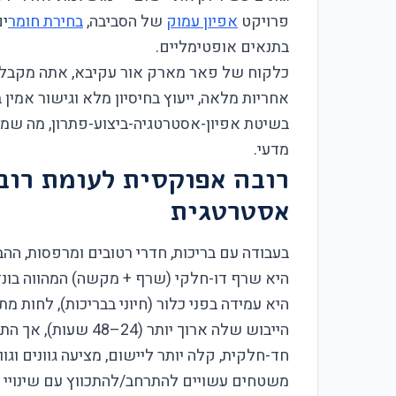
פרויקט
אפיון עמוק
של הסביבה,
בחירת חומר
ים
בתנאים אופטימליים.
כלקוח של פאר מארק אור עקיבא, אתה מקבל 
אחריות מלאה, ייעוץ בחיסיון מלא וגישור אמין ב
בשיטת אפיון-אסטרטגיה-ביצוע-פתרון, מה שמב
מדעי.
רובה אפוקסית לעומת רוב
אסטרטגית
בעבודה עם בריכות, חדרי רטובים ומרפסות, ההב
היא שרף דו-חלקי (שרף + מקשה) המהווה בונד
הייבוש שלה ארוך יותר (24–48 שעות), אך התוצאה היא חוזק וחיים ממושכים.
חד-חלקית, קלה יותר ליישום, מציעה גוונים וגו
משטחים עשויים להתרחב/להתכווץ עם שינויי ט