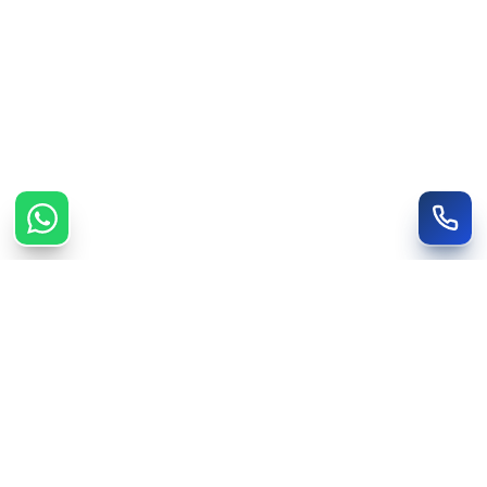
מ.ק פאר מארק — רובה אפוקסית ואקרילית מקצועית. קובי מארק, 20+ שנות ניסיון.