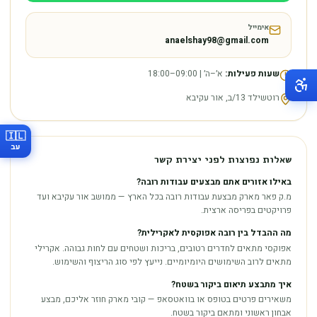
אימייל
anaelshay98@gmail.com
שעות פעילות:
א׳–ה׳ | 09:00–18:00
רוטשילד 13/ב, אור עקיבא
🇮🇱
עב
שאלות נפוצות לפני יצירת קשר
באילו אזורים אתם מבצעים עבודות רובה?
מ.ק פאר מארק מבצעת עבודות רובה בכל הארץ — ממושב אור עקיבא ועד
פרויקטים בפריסה ארצית.
מה ההבדל בין רובה אפוקסית לאקרילית?
אפוקסי מתאים לחדרים רטובים, בריכות ושטחים עם לחות גבוהה. אקרילי
מתאים לרוב השימושים היומיומיים. נייעץ לפי סוג הריצוף והשימוש.
איך מתבצע תיאום ביקור בשטח?
משאירים פרטים בטופס או בוואטסאפ — קובי מארק חוזר אליכם, מבצע
אבחון ראשוני ומתאם ביקור בשטח.