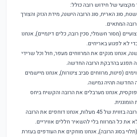
מקצועי של חידוש רובה כולל:
טח, סוג האריח, סוג הרובה הישנה, מידת הנזק והצורך
רובה המתאים.
ועיים (מסור חשמלי, סכין רובה, כלים דינמיים), אנחנו
די לא לפגוע באריחים.
נה, אנחנו מנקים את המרווחים מעפר, חול וכל שרידי
נה תפגע בהדבקת הרובה החדשה.
ימים (פינות, מרווחים סביב צינורות), אנחנו מיישמים
ה החדשה תהיה גמישה.
פוקסית, אנחנו מערבלים את הרובה והקשיח ביחס
הומוגנית.
: בעזרת מרית רובה בזווית של 45 מעלות, אנחנו דוחפים את הרובה
א את כל המרווח בלי להשאיר חללים אוויריים.
1–30 דקות (תלוי בסוג הרובה), אנחנו מוחקים את העודפים בעזרת