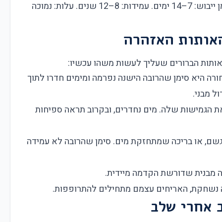
קטנות, ופרויקטים שמחפשים גוונים ועיצוב. זמן ייבוש: 7–14 ימים. עמידות: 8–12 שנים. עלות: נמוכה
אותות האזהרה
האותות הברורים שעליך לעשות משהו עכשיו:
חורה היא סימן שהרובה הישנה נפרמה ומימים חדרו לתוך
ל מבני.
את הגמישות שלה. מים נחדרים, ובקרוב תראה ספיחות
ם, או בריכה שמתחזקת מים. סימן שהרובה לא עמידה
יה מבנית שדורשת הקדמה מיידית.
 נשחקת, האריחים עצמם מתחילים להתרופפות.
 אחרי שלב