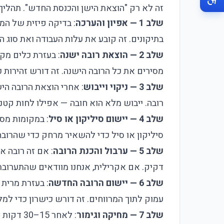
זה לא רק "הוצאת הישן והכנסת החדש". תהליך 
שלב 1 — אפיון והערכה
: בדיקה פיזית של המש
בתיקונים. זה קובע את עלות העבודה ואת סוג ה
שלב 2 — הוצאת רובה ישנה
: בעזרת כלים מקצ
מסירים את כל הרובה הישנה. זה דורש זהירות כ
שלב 3 — ניקוי וייבוש
: אחרי הוצאת הרובה היש
רובה. ייבוש מלא הוא חובה — אפילו לחות קט
שלב 4 — יישום סיליקון או סיל
: במקומות מסו
סיליקון או סיל כדי להשאיר מרחק כדי שהרוב
שלב 5 — ערבול והכנת הרובה
: אם זה רובה א
דקיק. אם אקרילית, אנחנו מוודאים שהתערובת 
שלב 6 — יישום הרובה החדשה
עמוק לתוך המרווחים. זה דורש כישרון כדי למל
שלב 7 — מחיקה וגימור
: לאחר 5