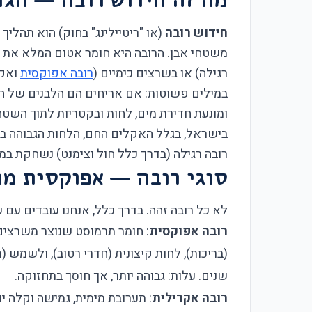
חידוש רובה
(או "ריטיילינג" בחוק) הוא תהליך 
משטחי אבן. הרובה היא חומר אטום המלא את המ
רגילה) או בשרצים כימיים (
רובה אפוקסית
ואקר
במילים פשוטות: אם אריחים הם הלבנים של הב
ומונעת חדירת מים, לחות ובקטריות לתוך השט
בישראל, בגלל האקלים החם, הלחות הגבוהה בח
רובה רגילה (בדרך כלל חול וצימנט) נשחקת במה
סוגי רובה — אפוקסית מו
לא כל רובה זהה. בדרך כלל, אנחנו עובדים עם 
רובה אפוקסית
: חומר תרמוסט שנוצר משרצים 
שנים. עלות: גבוהה יותר, אך חוסך בתחזוקה.
רובה אקרילית
: תערובת מימית, גמישה וקלה י