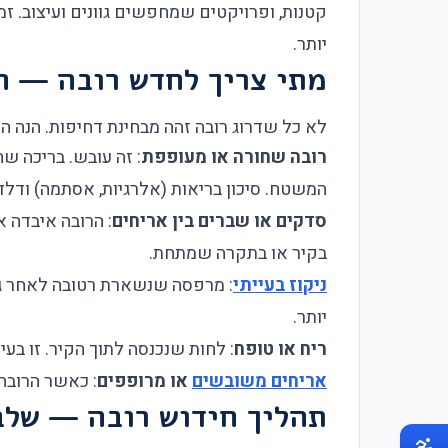
יותר.
מתי צריך לחדש רובה — ה
לא כל שדרוג רובה זהה מבחינת דחיפות. הנה 
רובה שחורה או מעופפת
: זה עובש. בריכה ש
המשטח. סיכון בריאות (אלרגיות, אסתמה) ודלדו
סדקים או שברים בין אריחים
: הרובה איבדה 
בקיר או בתקרה שמתחת.
ניקוז בעייתי
: מרפסה שנשארת רטובה לאחר גש
יותר.
ריח או טופח
: לחות שנכנסה לתוך הקיר. זו בע
אריחים משובשים
או מרופפים
: כאשר הרובה
תהליך חידוש רובה — שלב