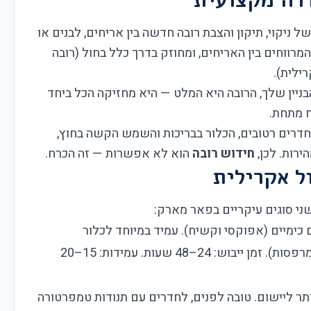
של ניקוי, תיקון והצבת רובה חדשה בין אריחים, לבנים או
רווחים בין האריחים, ומחוזק בדרך כלל בחול (רובה
ילית).
ניין שלך, הרובה היא המלט — היא מחזיקה הכל ביחד
ח מתחת.
דרים רטובים, הכלור בבריכות והשמש הקשה בחוץ,
ירות. לכן,
חידוש רובה
הוא לא אפשרות — זה הכרח.
ל אקרילית
שני סוגים עיקריים בפאר מארק:
כימיים (אפוקסי וקשיח). עמיד במיוחד לכלור
(בריכות), לחות קיצונית (חדרי רטוב), ולשמש (מרפסות). זמן ייבוש: 24–48 שעות. עמידות: 15–20
ותר ליישום. טובה לפנים, לחדרים עם תנודות טמפרטורה