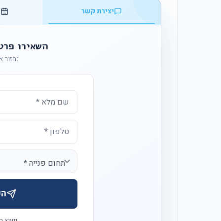
יצירת קשר
ק
השאירו פרט
נחזור אליכ
הש
ייעוץ ר