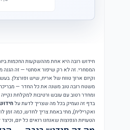
חידוש רובה היא אחת מההשקעות החכמות ביותר
המסחרי. זה לא רק שיפור אסתטי — זה הגנה מ
וקיום ארוך טווח של אריח, שיש ופורצלן. בעשר
משטח רובה טוב משנה את כל החדר — מבריכה 
ומחדר רטוב עם עובש ורטיבות למקלחת נקייה ו
בדף זה נעמיק בכל מה שצריך לדעת על
חידוש 
ואקרילית), מתי באמת צריך לחדש, כמה זמן לו
הטעויות הנפוצות שאנחנו רואים כל יום, וכיצד 
מה זה חידוש רובה — הגד