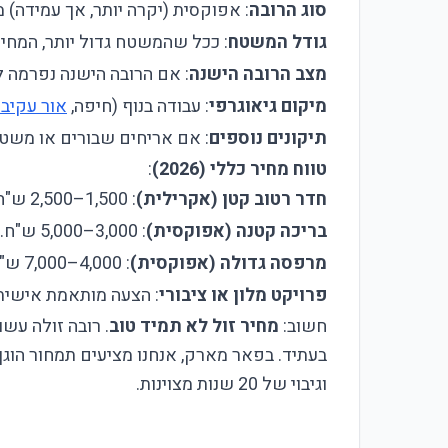
סוג הרובה
: אפוקסית (יקרה יותר, אך עמידה) מ
גודל המשטח
: ככל שהמשטח גדול יותר, המחיר 
מצב הרובה הישנה
: אם הרובה הישנה נפרמה לח
מיקום גיאוגרפי
: עבודה בנוף (חיפה,
אור עקיב
תיקונים נוספים
: אם אריחים שבורים או משטח 
טווח מחיר כללי (2026)
:
חדר רטוב קטן (אקרילית)
: 1,500–2,500 ש"ח.
בריכה קטנה (אפוקסית)
: 3,000–5,000 ש"ח.
מרפסה גדולה (אפוקסית)
: 4,000–7,000 ש"ח.
פרויקט מלון או ציבורי
: הצעה מותאמת אישית (בדרך כלל 0
חשוב:
מחיר זול לא תמיד טוב
. רובה זולה עשו
בעתיד. בפאר מארק, אנחנו מציעים תמחור הוגן
וגיבוי של 20 שנות מצוינות.