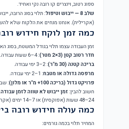
ספוג רטוב, ויוצרים קו רובה נקי ואחיד.
שלב 8 — ייבוש וטיפול
(אקרילית). אנחנו מנחים את הלקוח שלא לה
כמה זמן לוקח חידוש רוב
זמן העבודה עצמו תלוי בגודל המשטח, בסוג האר
חדר רטוב קטן (3×2 מטר)
: 4–6 שעות עבודה.
בריכה קטנה (30 מ"ר)
: 2–3 ימי עבודה.
מרפסה גדולה או מטבח
: 1–2 ימי עבודה.
פרויקט גדול (בריכה 100+ מ"ר או מלון)
: שב
חשוב להבין:
זמן ייבוש לא שווה לזמן עבודה
.
24–48 שעות (אפוקסית) או 7–14 ימים (אקרילית) לפני שתוכל להשתמש בחדר או בבריכה.
כמה עולה חידוש רובה בי
המחיר תלוי בכמה גורמים: