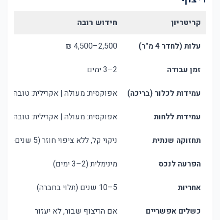
קריטריון
חידוש רובה
עלות (לחדר 4 מ"ר)
2,500–4,500 ₪
זמן עבודה
2–3 ימים
עמידות לכלור (בריכה)
אפוקסית: מעולה | אקרילית: טובה
עמידות ללחות
אפוקסית: מעולה | אקרילית: טובה
תחזוקה שנתית
ניקוי קל, ללא ציפוי חוזר (5 שנים+)
הפרעה לנכס
מינימלית (2–3 ימים)
אחריות
5–10 שנים (תלוי בחברה)
כשלים אפשריים
אם הריצוף שבור, לא יעזור