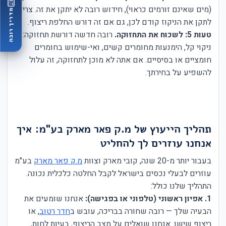
(מים שאינם זורמים כראוי), חידוש רובה לא יתקן את זה. צריך
מדריך רובה
לתקן את הניקוז קודם לכן, גם אם זה דורש החלפת ריצוף.
טעות 5: לשכוח את התחזוקה.
רובה חדשה דורשת תחזוקה:
ניקוי קל, הימנעות מחומרים קשים, ואי-שימוש בחומרים
חומציים או בסיסיים. אם אתה לא מוכן לתחזוקה, זה עלול
להשפיע על בחירתך.
תהליך הייעוץ של מ.ק פאר מארק בע"מ: איך
אנחנו עוזרים לך להחליט
בעבור יותר מ-20 שנה, קובי מארק וצוות
מ.ק פאר מארק
בע"מ
עוזרים לבעלי נכסים בישראל לקבל החלטה כלכלית נכונה.
התהליך שלנו כולל:
1. אפיון ראשוני (טלפוני או בפגישה):
אנחנו שומעים את
הבעיה שלך — רובה שחורה בבריכה, עובש ב
חדר רטוב
, או
ריצוף שישן. אנחנו שואלים על מצב הריצוף, בעיות לחות,