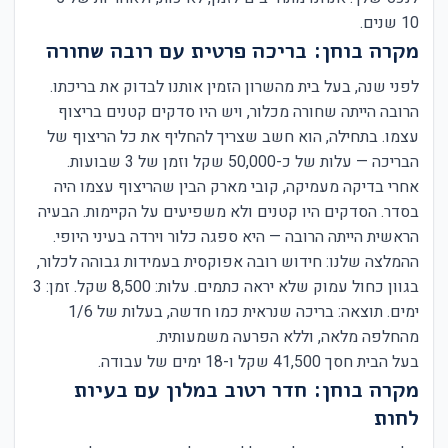
10 שנים.
מקרה בוחן: בריכה פרטית עם רובה שחורה
לפני שנה, בעל בית מהשרון הזמין אותנו לבדוק את בריכתו.
הרובה הייתה שחורה מכלור, ויש היו סדקים קטנים בריצוף
עצמו. בתחילה, הוא חשב שצריך להחליף את כל הריצוף של
הבריכה — עלות של כ-50,000 שקל וזמן של 3 שבועות.
אחרי בדיקה מעמיקה, קובי מארק הבין שהריצוף עצמו היה
בסדר. הסדקים היו קטנים ולא משפיעים על הקיימות. הבעיה
הראשית הייתה הרובה — היא ספגה כלור וירדה בעיני היופי.
ההמלצה שלנו: חידוש רובה אפוקסית בעמידות גבוהה לכלור,
בגוון כחול עמוק שלא יראה כתמים. עלות: 8,500 שקל. זמן: 3
ימים. תוצאה: בריכה שנראית כמו חדשה, בעלות של 1/6
מהחלפה מלאה, וללא הפרעה משמעותית.
בעל הבית חסך 41,500 שקל ו-18 ימים של עבודה.
מקרה בוחן: חדר רטוב במלון עם בעיות
לחות