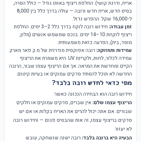
אריח, ודרגת קושי). החלפת ריצוף באותו גודל — כולל הסרה,
בסיס חדש, אריח חדש ורובה — עולה בדרך כלל בין 8,000
ל-16,000 שקל. ההפרש גדול.
זמן עבודה:
חידוש רובה לוקח בדרך כלל 2–3 ימים. החלפת
ריצוף לוקחת 10–14 ימים. בנכס שמשמש אנשים (מלון,
מוסד, בית), הפרעה כזאת משמעותית.
עמידות ותחזוקה:
רובה אפוקסית מודרנית של מ.ק פאר מארק
עמידה לכלור, לחות, ולקרינת UV. היא משמרת את הריצוף
הקיים ומחדשת את המראה. אך אם הריצוף עצמו שבור, הרובה
החדשה לא תוכל להסתיר סדקים עמוקים או בעיות קיטום.
מתי כדאי לחדש רובה בלבד?
חידוש רובה הוא הבחירה הנכונה כאשר:
הריצוף עצמו שלם:
אין שברים, סדקים עמוקים או חלקים
שבורים. אם אתה יכול להרים את האריח בקלות או אם יש
סדקים בריצוף עצמו, זה אות שהבסיס פגום — וחידוש רובה
לא יעזור.
הבעיה היא ברובה בלבד:
רובה ישנה שנשחקה, עובש