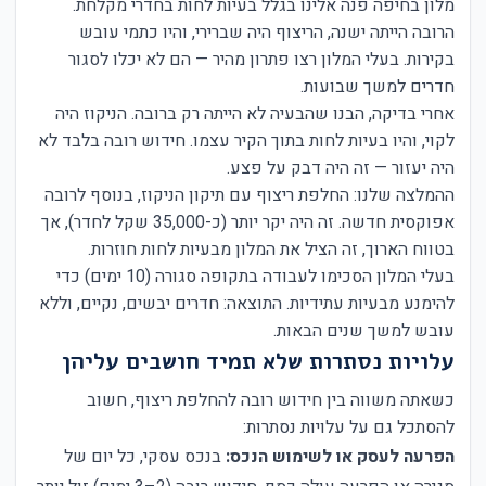
מלון בחיפה פנה אלינו בגלל בעיות לחות בחדרי מקלחת.
הרובה הייתה ישנה, הריצוף היה שברירי, והיו כתמי עובש
בקירות. בעלי המלון רצו פתרון מהיר — הם לא יכלו לסגור
חדרים למשך שבועות.
אחרי בדיקה, הבנו שהבעיה לא הייתה רק ברובה. הניקוז היה
לקוי, והיו בעיות לחות בתוך הקיר עצמו. חידוש רובה בלבד לא
היה יעזור — זה היה דבק על פצע.
ההמלצה שלנו: החלפת ריצוף עם תיקון הניקוז, בנוסף לרובה
אפוקסית חדשה. זה היה יקר יותר (כ-35,000 שקל לחדר), אך
בטווח הארוך, זה הציל את המלון מבעיות לחות חוזרות.
בעלי המלון הסכימו לעבודה בתקופה סגורה (10 ימים) כדי
להימנע מבעיות עתידיות. התוצאה: חדרים יבשים, נקיים, וללא
עובש למשך שנים הבאות.
עלויות נסתרות שלא תמיד חושבים עליהן
כשאתה משווה בין חידוש רובה להחלפת ריצוף, חשוב
להסתכל גם על עלויות נסתרות:
הפרעה לעסק או לשימוש הנכס:
בנכס עסקי, כל יום של