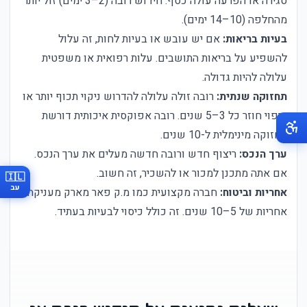
סגירה או הפרעה עולה כסף. חידוש רובה (2–3 ימים) זול יותר
מהחלפה (10–14 ימים).
בעיות בריאות:
אם יש עובש או בעיות לחות, זה עלול
להשפיע על בריאות התושבים. עלות רפואית או משפטית
עלולה להיות גדולה.
תחזוקה שנתית:
רובה זולה עלולה להדרוש ניקוי תכוף יותר או
ציפוי חוזר כל 3–5 שנים. רובה אפוקסית איכותית דורשת
תחזוקה מינימלית ל-10 שנים.
ערך הנכס:
ריצוף חדש ורובה חדשה מעלים את ערך הנכס.
אם אתה מתכנן למכור או להשכיר, זה חשוב.
🇮🇱
עב
אחריות וביטוח:
חברה מקצועית כמו מ.ק פאר מארק מעניקה
אחריות של 5–10 שנים. זה כולל כיסוי לבעיות בעתיד.