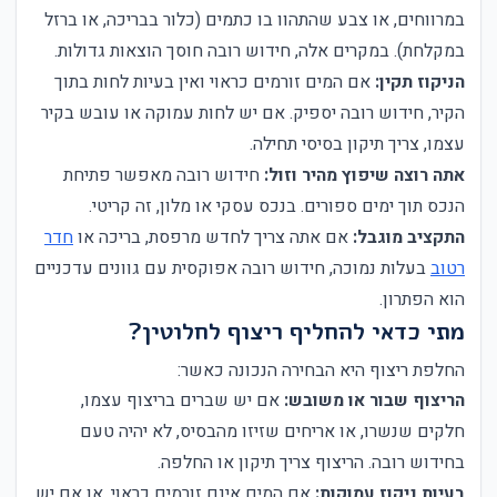
במרווחים, או צבע שהתהוו בו כתמים (כלור בבריכה, או ברזל
במקלחת). במקרים אלה, חידוש רובה חוסך הוצאות גדולות.
הניקוז תקין:
אם המים זורמים כראוי ואין בעיות לחות בתוך
הקיר, חידוש רובה יספיק. אם יש לחות עמוקה או עובש בקיר
עצמו, צריך תיקון בסיסי תחילה.
אתה רוצה שיפוץ מהיר וזול:
חידוש רובה מאפשר פתיחת
הנכס תוך ימים ספורים. בנכס עסקי או מלון, זה קריטי.
התקציב מוגבל:
אם אתה צריך לחדש מרפסת, בריכה או
חדר
רטוב
בעלות נמוכה, חידוש רובה אפוקסית עם גוונים עדכניים
הוא הפתרון.
מתי כדאי להחליף ריצוף לחלוטין?
החלפת ריצוף היא הבחירה הנכונה כאשר:
הריצוף שבור או משובש:
אם יש שברים בריצוף עצמו,
חלקים שנשרו, או אריחים שזיזו מהבסיס, לא יהיה טעם
בחידוש רובה. הריצוף צריך תיקון או החלפה.
בעיות ניקוז עמוקות:
אם המים אינם זורמים כראוי, או אם יש