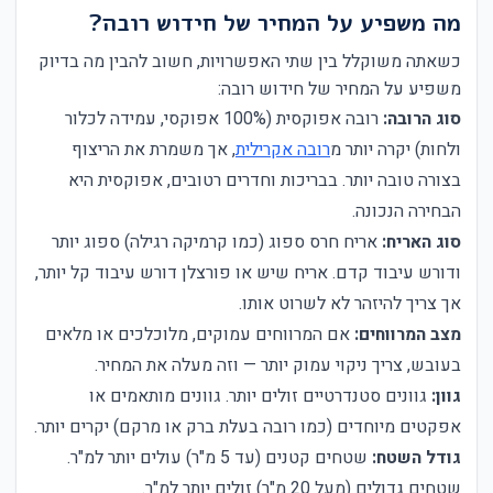
מה משפיע על המחיר של חידוש רובה?
כשאתה משוקלל בין שתי האפשרויות, חשוב להבין מה בדיוק
משפיע על המחיר של חידוש רובה:
סוג הרובה:
רובה אפוקסית (100% אפוקסי, עמידה לכלור
ולחות) יקרה יותר מ
רובה אקרילית
, אך משמרת את הריצוף
בצורה טובה יותר. בבריכות וחדרים רטובים, אפוקסית היא
הבחירה הנכונה.
סוג האריח:
אריח חרס ספוג (כמו קרמיקה רגילה) ספוג יותר
ודורש עיבוד קדם. אריח שיש או פורצלן דורש עיבוד קל יותר,
אך צריך להיזהר לא לשרוט אותו.
מצב המרווחים:
אם המרווחים עמוקים, מלוכלכים או מלאים
בעובש, צריך ניקוי עמוק יותר — וזה מעלה את המחיר.
גוון:
גוונים סטנדרטיים זולים יותר. גוונים מותאמים או
אפקטים מיוחדים (כמו רובה בעלת ברק או מרקם) יקרים יותר.
גודל השטח:
שטחים קטנים (עד 5 מ"ר) עולים יותר למ"ר.
שטחים גדולים (מעל 20 מ"ר) זולים יותר למ"ר.