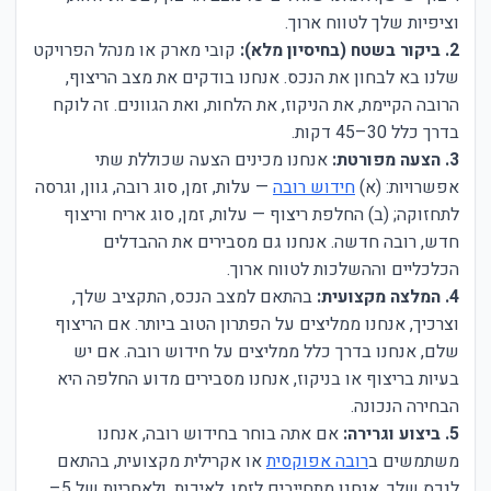
וציפיות שלך לטווח ארוך.
2. ביקור בשטח (בחיסיון מלא):
קובי מארק או מנהל הפרויקט
שלנו בא לבחון את הנכס. אנחנו בודקים את מצב הריצוף,
הרובה הקיימת, את הניקוז, את הלחות, ואת הגוונים. זה לוקח
בדרך כלל 30–45 דקות.
3. הצעה מפורטת:
אנחנו מכינים הצעה שכוללת שתי
אפשרויות: (א)
חידוש רובה
— עלות, זמן, סוג רובה, גוון, וגרסה
לתחזוקה; (ב) החלפת ריצוף — עלות, זמן, סוג אריח וריצוף
חדש, רובה חדשה. אנחנו גם מסבירים את ההבדלים
הכלכליים וההשלכות לטווח ארוך.
4. המלצה מקצועית:
בהתאם למצב הנכס, התקציב שלך,
וצרכיך, אנחנו ממליצים על הפתרון הטוב ביותר. אם הריצוף
שלם, אנחנו בדרך כלל ממליצים על חידוש רובה. אם יש
בעיות בריצוף או בניקוז, אנחנו מסבירים מדוע החלפה היא
הבחירה הנכונה.
5. ביצוע וגרירה:
אם אתה בוחר בחידוש רובה, אנחנו
משתמשים ב
רובה אפוקסית
או אקרילית מקצועית, בהתאם
לנכס שלך. אנחנו מתחייבים לזמן, לאיכות, ולאחריות של 5–