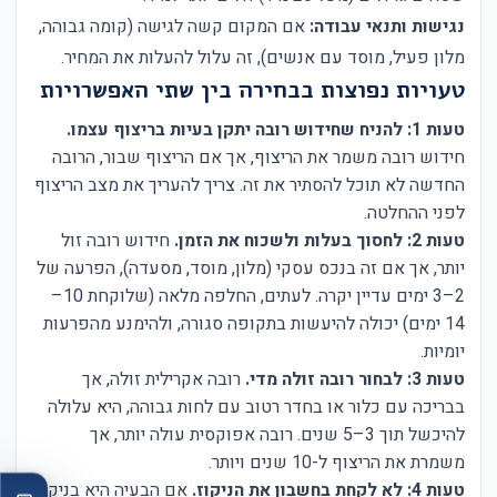
נגישות ותנאי עבודה:
אם המקום קשה לגישה (קומה גבוהה,
מלון פעיל, מוסד עם אנשים), זה עלול להעלות את המחיר.
טעויות נפוצות בבחירה בין שתי האפשרויות
טעות 1: להניח שחידוש רובה יתקן בעיות בריצוף עצמו.
חידוש רובה משמר את הריצוף, אך אם הריצוף שבור, הרובה
החדשה לא תוכל להסתיר את זה. צריך להעריך את מצב הריצוף
לפני ההחלטה.
טעות 2: לחסוך בעלות ולשכוח את הזמן.
חידוש רובה זול
יותר, אך אם זה בנכס עסקי (מלון, מוסד, מסעדה), הפרעה של
2–3 ימים עדיין יקרה. לעתים, החלפה מלאה (שלוקחת 10–
14 ימים) יכולה להיעשות בתקופה סגורה, ולהימנע מהפרעות
יומיות.
טעות 3: לבחור רובה זולה מדי.
רובה אקרילית זולה, אך
בבריכה עם כלור או בחדר רטוב עם לחות גבוהה, היא עלולה
להיכשל תוך 3–5 שנים. רובה אפוקסית עולה יותר, אך
משמרת את הריצוף ל-10 שנים ויותר.
טעות 4: לא לקחת בחשבון את הניקוז.
אם הבעיה היא בניקוז