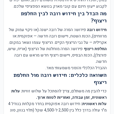
בסוף, תוכלו להחליט איזה מסלול משתלם לכם, ואתם יכולים
לקבוע ייעוץ חינם עם קובי מארק בנושא הספציפי שלכם.
מה הבדל בין חידוש רובה לבין החלפת
ריצוף?
חידוש רובה
פירושו: הסרה של רובה ישנה (או ניקוי עמוק של
מרווחים), הכנת השטח, ויישום רובה חדשה — אפוקסית או
אקרילית — על גבי הריצוף הקיים. הריצוף עצמו נשאר במקום.
החלפת ריצוף
פירושו: הסרה מוחלטת של הריצוף (אריח, שיש,
פורצלן), הכנת הבסיס, ויישום ריצוף חדש מראש עם רובה
חדשה.
ההבדל הכלכלי והזמני משמעותי מאד.
השוואה כלכלית: חידוש רובה מול החלפת
ריצוף
כדי להבין מה משתלם, צריך להסתכל על שלוש זוויות:
עלות
ראשונית, זמן עבודה, ואחריות לטווח ארוך.
עלות ראשונית:
חידוש רובה אפוקסית בחדר מקלחת בגודל 4
מ"ר עולה בדרך כלל בין 2,500 ל-4,500 שקל (תלוי בגוון, סוג