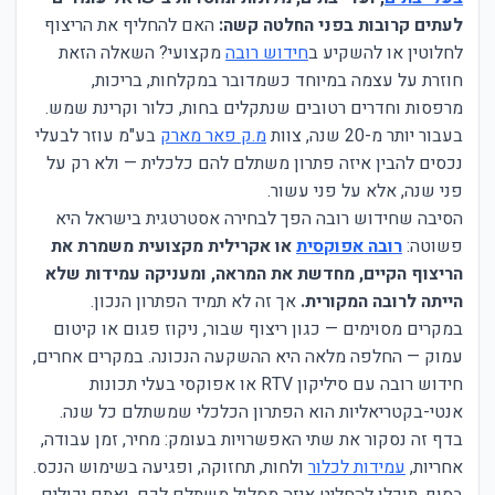
לעתים קרובות בפני החלטה קשה:
האם להחליף את הריצוף
לחלוטין או להשקיע ב
חידוש רובה
מקצועי? השאלה הזאת
חוזרת על עצמה במיוחד כשמדובר במקלחות, בריכות,
מרפסות וחדרים רטובים שנתקלים בחות, כלור וקרינת שמש.
בעבור יותר מ-20 שנה, צוות
מ.ק פאר מארק
בע"מ עוזר לבעלי
נכסים להבין איזה פתרון משתלם להם כלכלית — ולא רק על
פני שנה, אלא על פני עשור.
הסיבה שחידוש רובה הפך לבחירה אסטרטגית בישראל היא
פשוטה:
רובה אפוקסית
או אקרילית מקצועית משמרת את
הריצוף הקיים, מחדשת את המראה, ומעניקה עמידות שלא
הייתה לרובה המקורית.
אך זה לא תמיד הפתרון הנכון.
במקרים מסוימים — כגון ריצוף שבור, ניקוז פגום או קיטום
עמוק — החלפה מלאה היא ההשקעה הנכונה. במקרים אחרים,
חידוש רובה עם סיליקון RTV או אפוקסי בעלי תכונות
אנטי-בקטריאליות הוא הפתרון הכלכלי שמשתלם כל שנה.
בדף זה נסקור את שתי האפשרויות בעומק: מחיר, זמן עבודה,
אחריות,
עמידות לכלור
ולחות, תחזוקה, ופגיעה בשימוש הנכס.